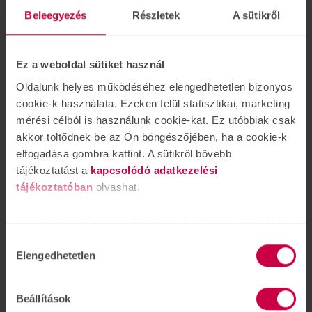
Beleegyezés
Részletek
A sütikről
Ez a weboldal sütiket használ
Információk
Oldalunk helyes működéséhez elengedhetetlen bizonyos
Cégünkről
cookie-k használata. Ezeken felül statisztikai, marketing
Karrier
mérési célból is használunk cookie-kat. Ez utóbbiak csak
Gyakori kérdések
akkor töltődnek be az Ön böngészőjében, ha a cookie-k
ÁSZF
elfogadása gombra kattint. A sütikről bővebb
Adatvédelem/Privacy Policy
tájékoztatást a
kapcsolódó adatkezelési
Vásárlási feltételek
tájékoztatóban
olvashat.
Impresszum
Sütiket használunk a tartalmak és hirdetések személyre
Általános Szolgáltatási Árlista
szabásához is, közösségi funkciók biztosításához,
Hozzájárulás
valamint weboldalforgalmunk elemzéséhez. Ezenkívül
Elengedhetetlen
kiválasztása
Iratkozzon fel hírlevelünkre!
közösségi média-, hirdető- és elemező partnereinkkel
megosztjuk az Ön weboldalhasználatra vonatkozó
Ismerje meg a legújabb híreket a hallásról és a
Beállítások
hallásjavító megoldásokról.
adatait, akik kombinálhatják az adatokat más olyan