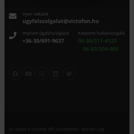
írjon nekünk
ugyfelszolgalat@victofon.hu
Implant ügyfélszolgálat
Központi hallásvizsgáló
+36-30/691-9637
06-30/311-4123
06-80/204-000
Az oldalt a Victofon Kft. üzemelteti - Minden jog