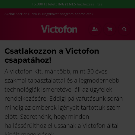
15.000 Ft felett
INGYENES
házhozszállítás!
Akciók
Karrier
Tudta-e?
Nagykövet program
Kapcsolatok
Csatlakozzon a Victofon
csapatához!
A Victofon Kft. már több, mint 30 éves
szakmai tapasztalattal és a legmodernebb
technológiák ismeretével áll az ügyfelek
rendelkezésére. Eddigi pályafutásunk során
mindig az emberek igényeit tartottuk szem
előtt. Szeretnénk, hogy minden
hallássérülthöz eljussanak a Victofon által
kínált megoldások.