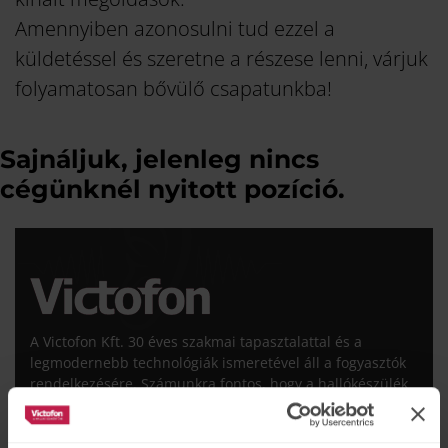
Amennyiben azonosulni tud ezzel a
küldetéssel és szeretne a részese lenni, várjuk
folyamatosan bővülő csapatunkba!
Sajnáljuk, jelenleg nincs
cégünknél nyitott pozíció.
A Victofon Kft. 30 éves szakmai tapasztalattal és a
legmodernebb technológiák ismeretével áll a fogyasztók
rendelkezésére. Számunkra fontos, hogy a hallókészülék
segítség legyen az ügyfeleink számára. Mi nem csak az
eszközt adjuk a hallássérülteknek, hanem professzionális
ellátást is biztosítunk.