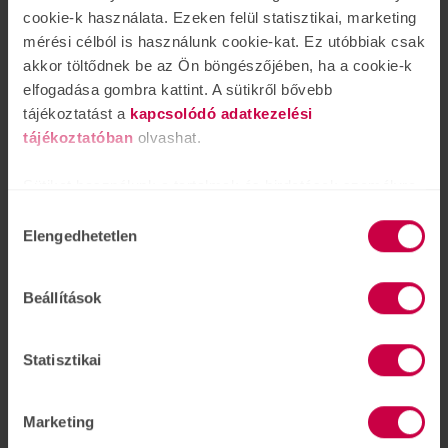
cookie-k használata. Ezeken felül statisztikai, marketing
mérési célból is használunk cookie-kat. Ez utóbbiak csak
akkor töltődnek be az Ön böngészőjében, ha a cookie-k
elfogadása gombra kattint. A sütikről bővebb
tájékoztatást a
kapcsolódó adatkezelési
tájékoztatóban
olvashat.
Sütiket használunk a tartalmak és hirdetések személyre
szabásához is, közösségi funkciók biztosításához,
Hozzájárulás
valamint weboldalforgalmunk elemzéséhez. Ezenkívül
Elengedhetetlen
kiválasztása
közösségi média-, hirdető- és elemező partnereinkkel
megosztjuk az Ön weboldalhasználatra vonatkozó
Beállítások
adatait, akik kombinálhatják az adatokat más olyan
adatokkal, amelyeket Ön adott meg számukra vagy az
Ön által használt más szolgáltatásokból gyűjtöttek.
Statisztikai
Marketing