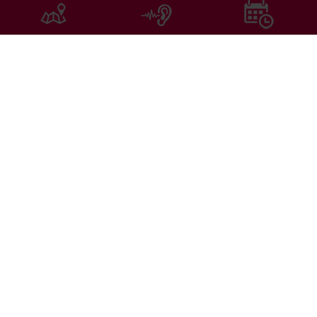
Amennyiben nem nyílik meg a fenti oldal, kérjük a
megnyitáshoz kattintson ide:
Általános Szolgáltatási
Árlista