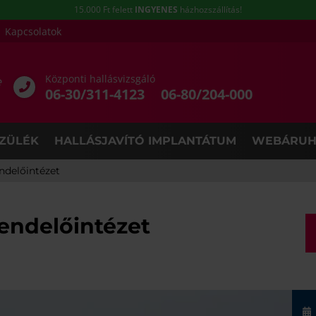
15.000 Ft felett
INGYENES
házhozszállítás!
Kapcsolatok
Központi hallásvizsgáló
e
06-30/311-4123
06-80/204-000
ZÜLÉK
HALLÁSJAVÍTÓ IMPLANTÁTUM
WEBÁRUH
ndelőintézet
endelőintézet