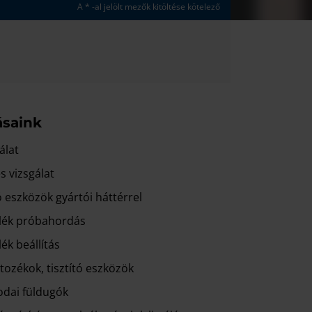
A * -al jelölt mezők kitöltése kötelező
ásaink
álat
s vizsgálat
ó eszközök gyártói háttérrel
lék próbahordás
ék beállítás
tozékok, tisztító eszközök
odai füldugók