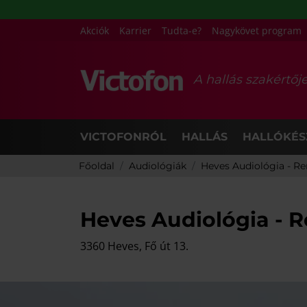
Akciók
Karrier
Tudta-e?
Nagykövet program
A hallás szakértőj
VICTOFONRÓL
HALLÁS
HALLÓKÉS
Főoldal
Audiológiák
Heves Audiológia - Re
Heves Audiológia - R
3360 Heves, Fő út 13.