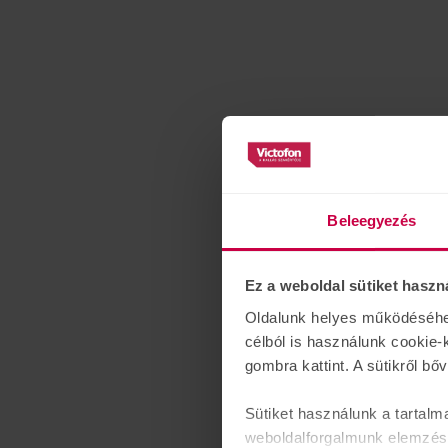
Beleegyezés
Ez a weboldal sütiket haszn
Oldalunk helyes működéséhez 
célból is használunk cookie-
gombra kattint. A sütikről bő
Sütiket használunk a tartalm
weboldalforgalmunk elemzésé