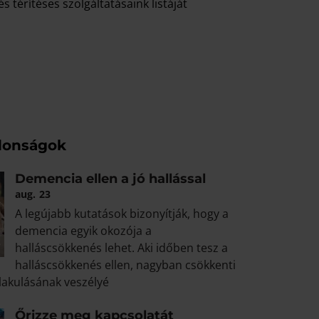
s térítéses szolgáltatásaink listáját
jdonságok
Demencia ellen a jó hallással
aug.
23
A legújabb kutatások bizonyítják, hogy a
demencia egyik okozója a
halláscsökkenés lehet. Aki időben tesz a
halláscsökkenés ellen, nagyban csökkenti
lakulásának veszélyé
Őrizze meg kapcsolatát