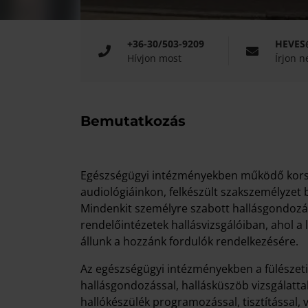
+36-30/503-9209
HEVES
Hívjon most
Írjon 
Bemutatkozás
Egészségügyi intézményekben működő korsz
audiológiáinkon, felkészült szakszemélyzet bi
Mindenkit személyre szabott hallásgondozá
rendelőintézetek hallásvizsgálóiban, ahol a 
állunk a hozzánk fordulók rendelkezésére.
Az egészségügyi intézményekben a fülészeti 
hallásgondozással, hallásküszöb vizsgálatta
hallókészülék programozással, tisztítással,