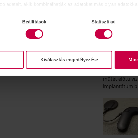
zó adatait, akik kombinálhatják az adatokat más olyan adatokka
sznált más szolgáltatásokból gyűjtöttek.
pár gyakori ké
lépésre végigve
Beállítások
Statisztikai
Kiválasztás engedélyezése
Min
műtét előtti vi
implantátum be