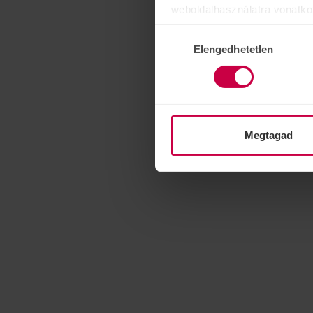
weboldalhasználatra vonatko
számukra vagy az Ön által ha
Hozzájárulás
Elengedhetetlen
kiválasztása
Megtagad