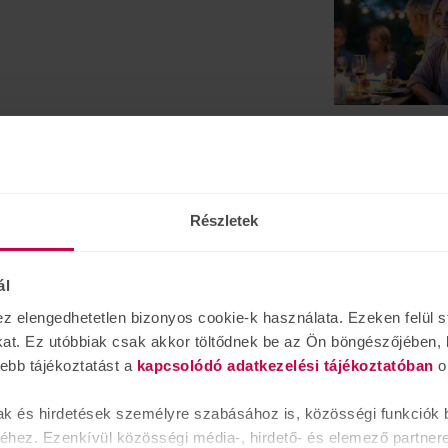
félünk vissza
alakulhat ki, a
Felléphet az el
lassan elkerülj
Részletek
összejöveteleke
ál
Friss hírek
elengedhetetlen bizonyos cookie-k használata. Ezeken felül st
kat. Ez utóbbiak csak akkor töltődnek be az Ön böngészőjében, 
vebb tájékoztatást a
kapcsolódó adatkezelési tájékoztatóban
o
ak és hirdetések személyre szabásához is, közösségi funkciók b
hez. Ezenkívül közösségi média-, hirdető- és elemező partner