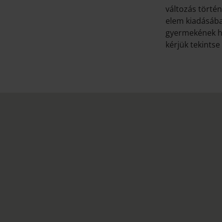
változás törté
elem kiadásáb
gyermekének ha
kérjük tekintse