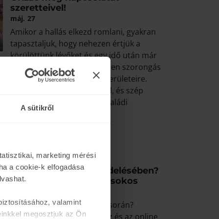
szeretteivel!
máj.
27
Amikor a hallás elkezd romlani, gyakran
tapasztaljuk, hogy nehezen értjük a
körülöttünk lévőket és egy idő után már
kérdezni. Ennek eredményeképpen szorongás
mi kihat az életünk különböző területeire.
távolodás érzése szeretteinktől, és szép
ük a társasági eseményeket, családi
A sütikről
t.
atisztikai, marketing mérési
ha a cookie-k elfogadása
Elakadt webshop rendelésében?
lvashat.
Segítünk! Webshop kisokos
ápr.
22
iztosításához, valamint
Elakadt az online rendelés során?
einkkel megosztjuk az Ön
Kérdése akadt a webáruház és az online