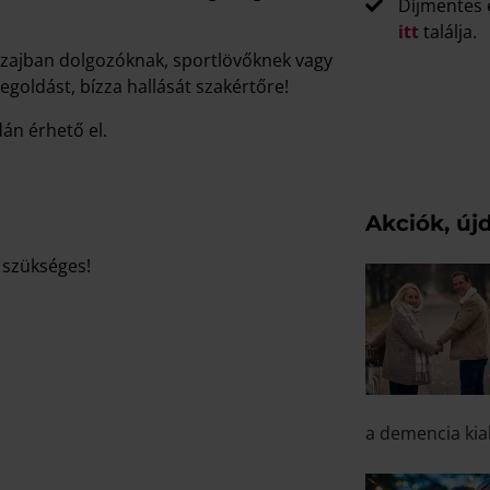
Díjmentes é
itt
találja.
k zajban dolgozóknak, sportlövőknek vagy
goldást, bízza hallását szakértőre!
án érhető el.
Akciók, ú
 szükséges!
a demencia kia