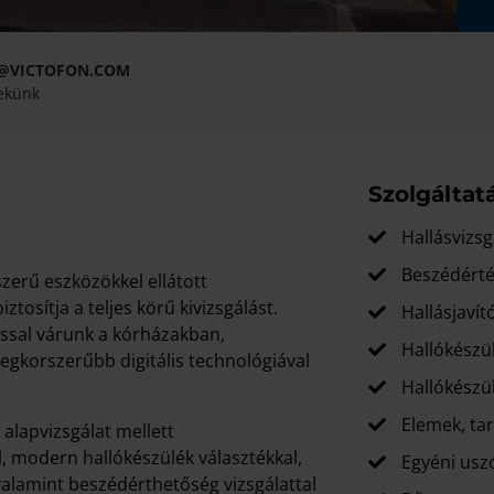
@VICTOFON.COM
nekünk
Szolgáltat
Hallásvizsg
Beszédérté
erű eszközökkel ellátott
ztosítja a teljes körű kivizsgálást.
Hallásjavít
ssal várunk a kórházakban,
Hallókészü
legkorszerűbb digitális technológiával
Hallókészül
Elemek, tar
alapvizsgálat mellett
l, modern hallókészülék választékkal,
Egyéni usz
 valamint beszédérthetőség vizsgálattal