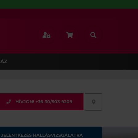
ÁZ
HÍVJON! +36-30/503-9209
JELENTKEZÉS HALLÁSVIZSGÁLATRA