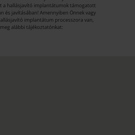
nt a hallásjavító implantátumok támogatott
an és javításában! Amennyiben Önnek vagy
llásjavító implantátum processzora van,
 meg alábbi tájékoztatónkat: