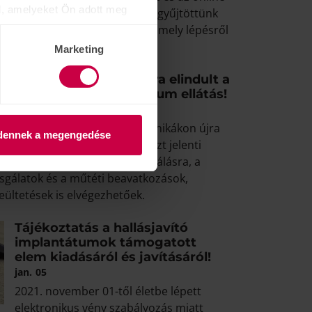
l, amelyeket Ön adott meg
rendelések kapcsán? Összegyűjtöttünk
rdést valamint egy segédletet amely lépésről
zeti a vásárlási folyamaton.
Marketing
Fontos változások-újra elindult a
hallásjavító implantátum ellátás!
jún.
24
Műtéti centrumokban, a klinikákon újra
dennek a megengedése
elindult a betegellátás, ez azt jelenti
ismét lehetőség van kivizsgálásra, a
zsgálatok és a műtéti beavatkozások,
ültetések is elvégezhetőek.
Tájékoztatás a hallásjavító
implantátumok támogatott
elem kiadásáról és javításáról!
jan.
05
2021. november 01-től életbe lépett
elektronikus vény szabályozás miatt