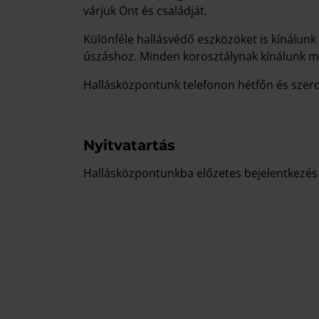
várjuk Önt és családját.
Különféle hallásvédő eszközöket is kínálun
úszáshoz. Minden korosztálynak kínálunk me
Hallásközpontunk telefonon hétfőn és szerd
Nyitvatartás
Hallásközpontunkba előzetes bejelentkezés