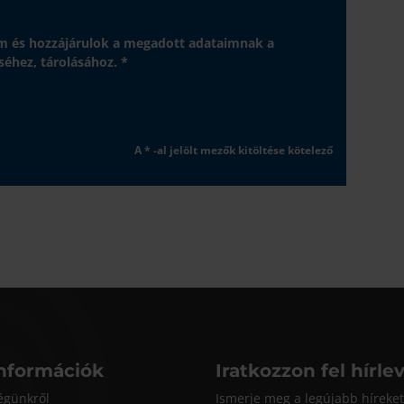
 és hozzájárulok a megadott adataimnak a
séhez, tárolásához. *
A * -al jelölt mezők kitöltése kötelező
nformációk
Iratkozzon fel hírle
égünkről
Ismerje meg a legújabb híreket 