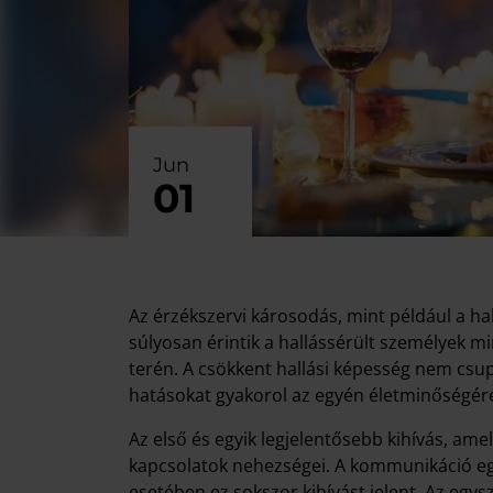
Jun
01
Az érzékszervi károsodás, mint például a h
súlyosan érintik a hallássérült személyek m
terén. A csökkent hallási képesség nem csu
hatásokat gyakorol az egyén életminőségére 
Az első és egyik legjelentősebb kihívás, amel
kapcsolatok nehezségei. A kommunikáció egy
esetében ez sokszor kihívást jelent. Az eg