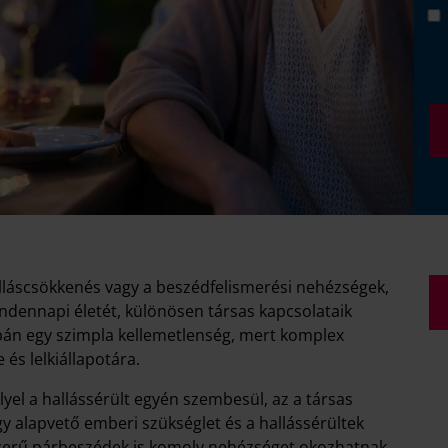
alláscsökkenés vagy a beszédfelismerési nehézségek,
indennapi életét, különösen társas kapcsolataik
pán egy szimpla kellemetlenség, mert komplex
és lelkiállapotára.
lyel a hallássérült egyén szembesül, az a társas
 alapvető emberi szükséglet és a hallássérültek
yszerű párbeszédek is komoly nehézséget okozhatnak,