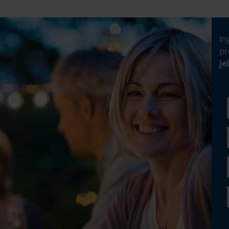
In
pr
je