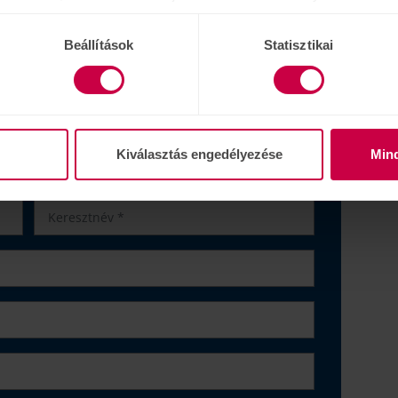
sznált más szolgáltatásokból gyűjtöttek.
tesse hallását!
Beállítások
Statisztikai
erc alatt!
ás, professzionális szakértők!
Ne hagyja ki,
Kiválasztás engedélyezése
Min