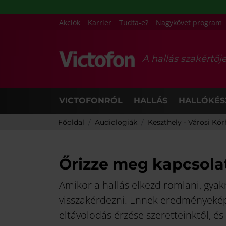
Akciók
Karrier
Tudta-e?
Nagykövet program
A hallás szakértőj
VICTOFONRÓL
HALLÁS
HALLÓKÉS
Főoldal
Audiologiák
Keszthely - Városi Kó
Őrizze meg kapcsolat
Amikor a hallás elkezd romlani, gyak
visszakérdezni. Ennek eredményeképp
eltávolodás érzése szeretteinktől, és