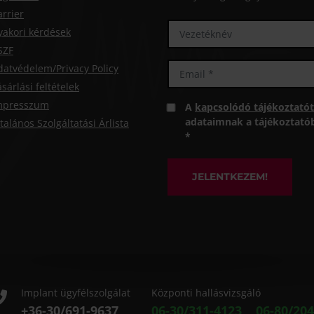
arrier
yakori kérdések
SZF
datvédelem/Privacy Policy
sárlási feltételek
mpresszum
A
kapcsolódó tájékoztatót
adataimnak a tájékoztatóba
talános Szolgáltatási Árlista
*
JELENTKEZEM!
Implant ügyfélszolgálat
Központi hallásvizsgáló
+36-30/691-9637
06-30/311-4123
06-80/204