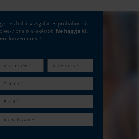
gyenes hallásvizsgálat és próbahordás,
ofesszionális szakértők!
Ne hagyja ki,
lentkezzen most!