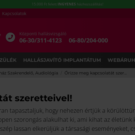
15.000 Ft felett
INGYENES
házhozszállítás!
Kapcsolatok
Központi hallásvizsgáló
e
06-30/311-4123
06-80/204-000
ZÜLÉK
HALLÁSJAVÍTÓ IMPLANTÁTUM
WEBÁRUH
rház Szakrendelő, Audiológia
Őrizze meg kapcsolatát szer...
át szeretteivel!
ran tapasztaljuk, hogy nehezen értjük a körülöttü
en szorongás alakulhat ki, ami kihat az életünk k
 szép lassan elkerüljük a társasági eseményeket, c