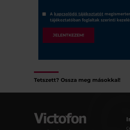
A
kapcsolódó tájékoztatót
megismertem
tájékoztatóban foglaltak szerinti kezelé
JELENTKEZEM!
Tetszett? Ossza meg másokkal!
I
C