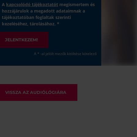
A
kapcsolódó tájékoztatót
megismertem és
hozzájárulok a megadott adataimnak a
tájékoztatóban foglaltak szerinti
kezeléséhez, tárolásához. *
JELENTKEZEM!
A * -al jelölt mezők kitöltése kötelező
VISSZA AZ AUDIÓLÓGIÁRA