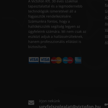
A Victofon Kft. 30 éves szakmai
K
tapasztalattal és a legmodernebb
G
technológiák ismeretével áll a
fogyasztók rendelkezésére.
Á
Számunkra fontos, hogy a
A
hallókészülék segítség legyen az
Vá
ügyfeleink számára. Mi nem csak az
I
eszközt adjuk a hallássérülteknek,
hanem professzionális ellátást is
Ál
biztosítunk.
írjon nekünk
ugyfelszolgalat@victofon.hu