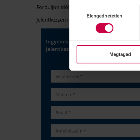
számukra vagy az Ön által ha
Forduljon időben szakemberhez és ellenőriz
Hozzájárulás
Elengedhetetlen
kiválasztása
Jelentkezzen ingyenes hallásvizsgálatra pár p
Ingyenes hallásvizsgálat és próbahord
jelentkezzen most!
Megtagad