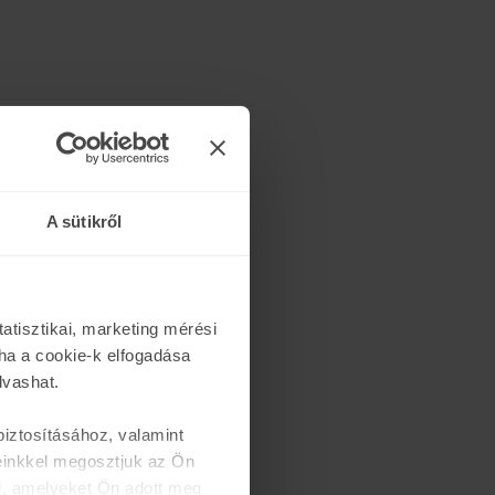
A sütikről
atisztikai, marketing mérési
ha a cookie-k elfogadása
lvashat.
iztosításához, valamint
einkkel megosztjuk az Ön
l, amelyeket Ön adott meg