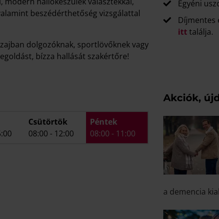
l, modern hallókészülék választékkal,
Egyéni usz
 valamint beszédérthetőség vizsgálattal
Díjmentes é
itt
találja.
k zajban dolgozóknak, sportlövőknek vagy
goldást, bízza hallását szakértőre!
Akciók, ú
Csütörtök
Péntek
5:00
08:00
-
12:00
08:00
-
11:00
a demencia kia