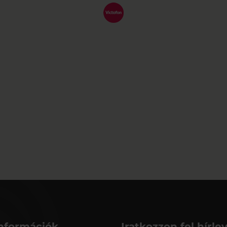
nformációk
Iratkozzon fel hírle