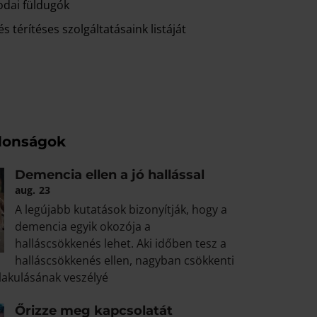
odai füldugók
s térítéses szolgáltatásaink listáját
jdonságok
Demencia ellen a jó hallással
aug.
23
A legújabb kutatások bizonyítják, hogy a
demencia egyik okozója a
halláscsökkenés lehet. Aki időben tesz a
halláscsökkenés ellen, nagyban csökkenti
lakulásának veszélyé
Őrizze meg kapcsolatát