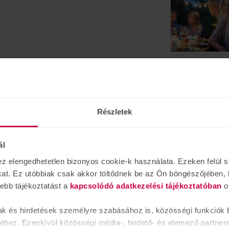
félünk vissza
alakulhat ki, a
Felléphet az el
lassan elkerülj
Részletek
összejöveteleke
ál
Friss hírek
elengedhetetlen bizonyos cookie-k használata. Ezeken felül st
kat. Ez utóbbiak csak akkor töltődnek be az Ön böngészőjében, 
vebb tájékoztatást a
kapcsolódó adatkezelési tájékoztatóban
o
ak és hirdetések személyre szabásához is, közösségi funkciók b
hez. Ezenkívül közösségi média-, hirdető- és elemező partner