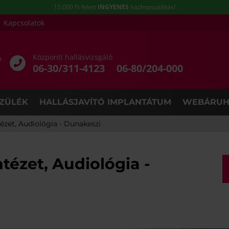
15.000 Ft felett
INGYENES
házhozszállítás!
Kapcsolatok
Központi hallásvizsgáló
e
06-30/311-4123
06-80/204-000
ZÜLÉK
HALLÁSJAVÍTÓ IMPLANTÁTUM
WEBÁRUH
ézet, Audiológia - Dunakeszi
tézet, Audiológia -