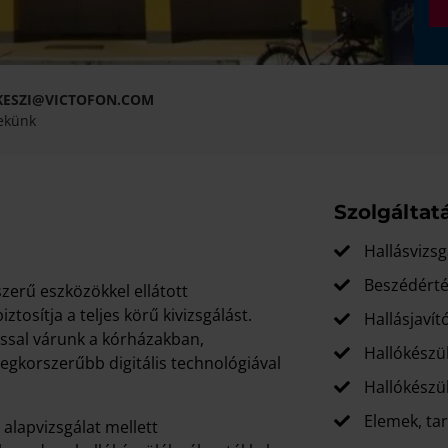
ESZI@VICTOFON.COM
nekünk
Szolgáltat
Hallásvizsg
Beszédérté
erű eszközökkel ellátott
ztosítja a teljes körű kivizsgálást.
Hallásjavít
ssal várunk a kórházakban,
Hallókészü
legkorszerűbb digitális technológiával
Hallókészül
Elemek, tar
alapvizsgálat mellett