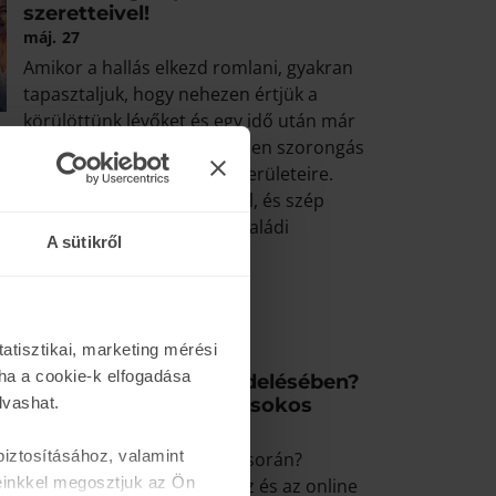
szeretteivel!
máj.
27
Amikor a hallás elkezd romlani, gyakran
tapasztaljuk, hogy nehezen értjük a
körülöttünk lévőket és egy idő után már
kérdezni. Ennek eredményeképpen szorongás
mi kihat az életünk különböző területeire.
távolodás érzése szeretteinktől, és szép
ük a társasági eseményeket, családi
A sütikről
t.
atisztikai, marketing mérési
ha a cookie-k elfogadása
Elakadt webshop rendelésében?
lvashat.
Segítünk! Webshop kisokos
ápr.
22
iztosításához, valamint
Elakadt az online rendelés során?
einkkel megosztjuk az Ön
Kérdése akadt a webáruház és az online