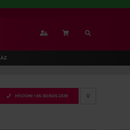
ÁZ
HÍVJON! +36-30/605-2339