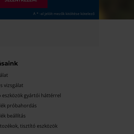
JELENTKEZEM!
A * -al jelölt mezők kitöltése kötelező
ásaink
álat
s vizsgálat
ó eszközök gyártói háttérrel
lék próbahordás
ék beállítás
tozékok, tisztító eszközök