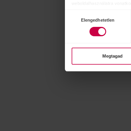
weboldalhasználatra vonatko
számukra vagy az Ön által ha
Hozzájárulás
Elengedhetetlen
kiválasztása
Megtagad