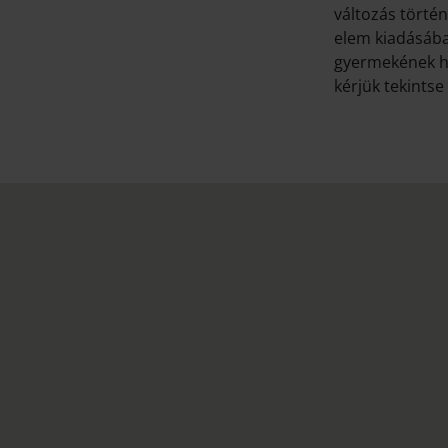
változás törté
elem kiadásáb
gyermekének ha
kérjük tekintse