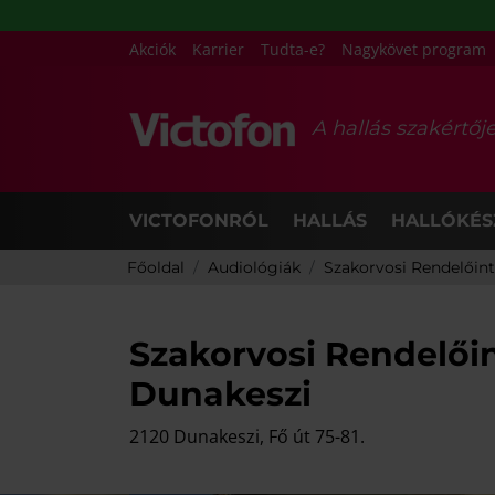
Akciók
Karrier
Tudta-e?
Nagykövet program
A hallás szakértőj
VICTOFONRÓL
HALLÁS
HALLÓKÉS
Főoldal
Audiológiák
Szakorvosi Rendelőint
Szakorvosi Rendelőin
Dunakeszi
2120 Dunakeszi, Fő út 75-81.