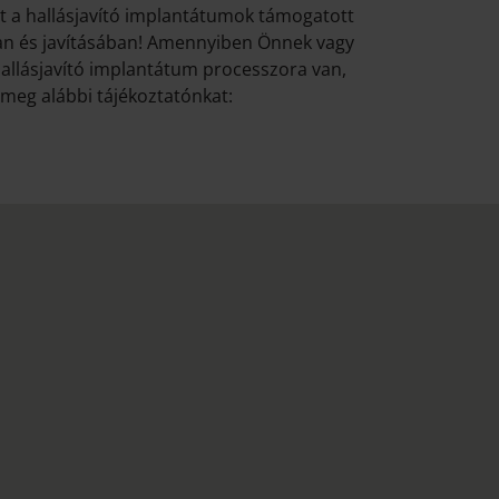
nt a hallásjavító implantátumok támogatott
an és javításában! Amennyiben Önnek vagy
llásjavító implantátum processzora van,
 meg alábbi tájékoztatónkat: