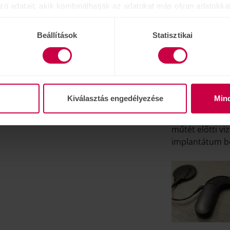
zó adatait, akik kombinálhatják az adatokat más olyan adatokka
sznált más szolgáltatásokból gyűjtöttek.
pár gyakori ké
lépésre végigve
Beállítások
Statisztikai
Kiválasztás engedélyezése
Min
műtét előtti vi
implantátum be