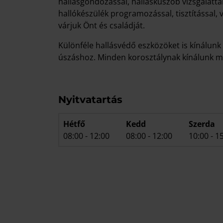
hallásgondozással, hallásküszöb vizsgálatta
hallókészülék programozással, tisztítással,
várjuk Önt és családját.
Különféle hallásvédő eszközöket is kínálun
úszáshoz. Minden korosztálynak kínálunk me
Nyitvatartás
Hétfő
Kedd
Szerda
08:00
-
12:00
08:00
-
12:00
10:00
-
1