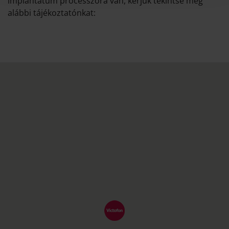
implantátum processzora van, kérjük tekintse meg
alábbi tájékoztatónkat: