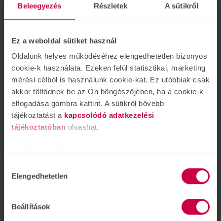
A legújabb kutatások bizonyítják,
Beleegyezés
Részletek
A sütikről
hogy a demencia egyik okozója a
halláscsökkenés lehet. Aki időben
tesz a halláscsökkenés ellen, nagyban
Ez a weboldal sütiket használ
csökkenti a demencia kialakulásának veszélyé
Oldalunk helyes működéséhez elengedhetetlen bizonyos
cookie-k használata. Ezeken felül statisztikai, marketing
mérési célból is használunk cookie-kat. Ez utóbbiak csak
Friss hírek
akkor töltődnek be az Ön böngészőjében, ha a cookie-k
elfogadása gombra kattint. A sütikről bővebb
Elakadt webshop
tájékoztatást a
kapcsolódó adatkezelési
rendelésében? Segítünk!
Webshop kisokos
tájékoztatóban
olvashat.
ápr.
22
Sütiket használunk a tartalmak és hirdetések személyre
Elakadt az online rendelés során?
szabásához is, közösségi funkciók biztosításához,
Kérdése akadt a webáruház és az
Hozzájárulás
valamint weboldalforgalmunk elemzéséhez. Ezenkívül
online rendelések kapcsán? Összegyűjtöttünk pár
Elengedhetetlen
kiválasztása
közösségi média-, hirdető- és elemező partnereinkkel
gyakori kérdést valamint egy segédletet amely lépésről
megosztjuk az Ön weboldalhasználatra vonatkozó
lépésre végigvezeti a vásárlási folyamaton.
Beállítások
adatait, akik kombinálhatják az adatokat más olyan