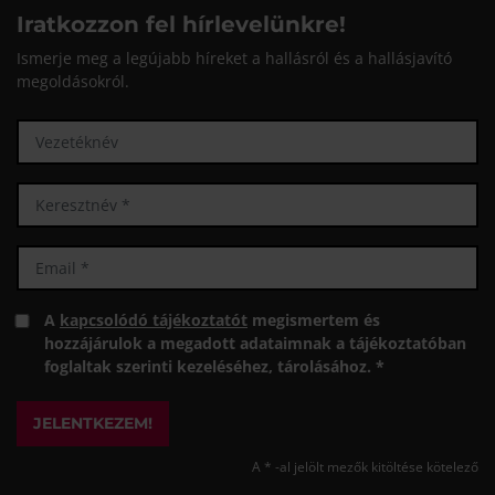
Iratkozzon fel hírlevelünkre!
Ismerje meg a legújabb híreket a hallásról és a hallásjavító
megoldásokról.
A
kapcsolódó tájékoztatót
megismertem és
hozzájárulok a megadott adataimnak a tájékoztatóban
foglaltak szerinti kezeléséhez, tárolásához. *
JELENTKEZEM!
A * -al jelölt mezők kitöltése kötelező