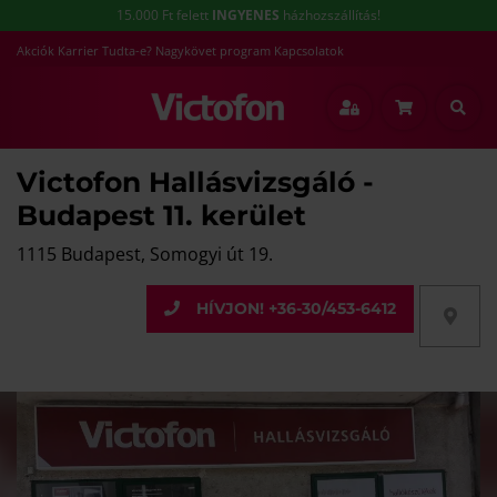
15.000 Ft felett
INGYENES
házhozszállítás!
Akciók
Karrier
Tudta-e?
Nagykövet program
Kapcsolatok
Victofon Hallásvizsgáló -
Budapest 11. kerület
1115 Budapest, Somogyi út 19.
HÍVJON! +36-30/453-6412