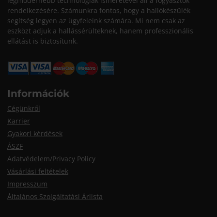
legmodernebb technológiák ismeretével áll a fogyasztók
rendelkezésére. Számunkra fontos, hogy a hallókészülék
segítség legyen az ügyfeleink számára. Mi nem csak az
eszközt adjuk a hallássérülteknek, hanem professzionális
ellátást is biztosítunk.
Információk
Cégünkről
Karrier
Gyakori kérdések
ÁSZF
Adatvédelem/Privacy Policy
Vásárlási feltételek
Impresszum
Általános Szolgáltatási Árlista