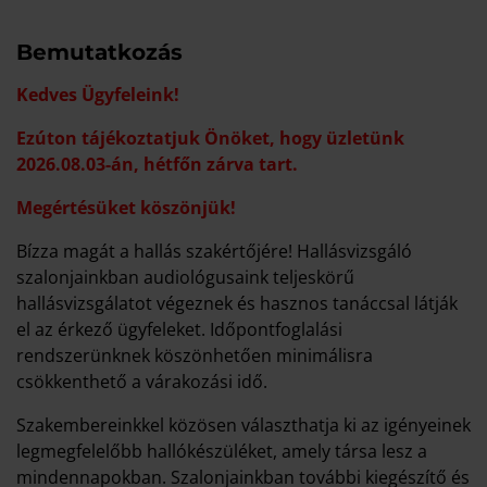
Bemutatkozás
Kedves Ügyfeleink!
Ezúton tájékoztatjuk Önöket, hogy üzletünk
2026.08.03-án, hétfőn zárva tart.
Megértésüket köszönjük!
Bízza magát a hallás szakértőjére! Hallásvizsgáló
szalonjainkban audiológusaink teljeskörű
hallásvizsgálatot végeznek és hasznos tanáccsal látják
el az érkező ügyfeleket. Időpontfoglalási
rendszerünknek köszönhetően minimálisra
csökkenthető a várakozási idő.
Szakembereinkkel közösen választhatja ki az igényeinek
legmegfelelőbb hallókészüléket, amely társa lesz a
mindennapokban. Szalonjainkban további kiegészítő és