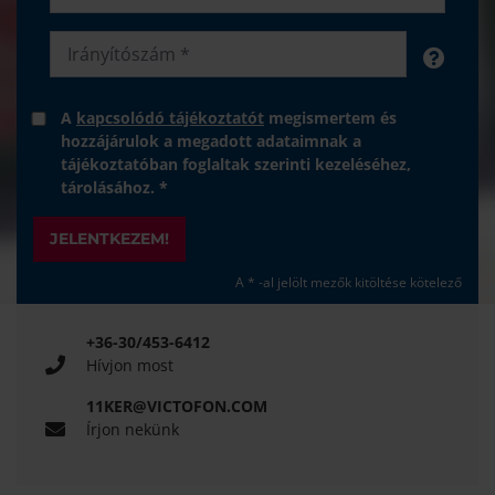
A
kapcsolódó tájékoztatót
megismertem és
hozzájárulok a megadott adataimnak a
tájékoztatóban foglaltak szerinti kezeléséhez,
tárolásához. *
JELENTKEZEM!
A * -al jelölt mezők kitöltése kötelező
+36-30/453-6412
Hívjon most
11KER@VICTOFON.COM
Írjon nekünk