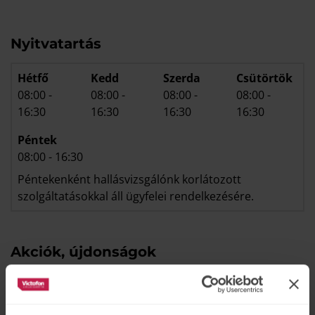
Nyitvatartás
Hétfő
Kedd
Szerda
Csütörtök
08:00
-
08:00
-
08:00
-
08:00
-
16:30
16:30
16:30
16:30
Péntek
08:00
-
16:30
Péntekenként hallásvizsgálónk korlátozott
szolgáltatásokkal áll ügyfelei rendelkezésére.
Akciók, újdonságok
Demencia ellen a jó hallással
aug.
23