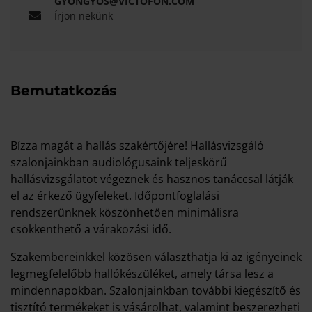
GYONGYOS@VICTOFON.COM
Írjon nekünk
Bemutatkozás
Bízza magát a hallás szakértőjére! Hallásvizsgáló
szalonjainkban audiológusaink teljeskörű
hallásvizsgálatot végeznek és hasznos tanáccsal látják
el az érkező ügyfeleket. Időpontfoglalási
rendszerünknek köszönhetően minimálisra
csökkenthető a várakozási idő.
Szakembereinkkel közösen választhatja ki az igényeinek
legmegfelelőbb hallókészüléket, amely társa lesz a
mindennapokban. Szalonjainkban további kiegészítő és
tisztító termékeket is vásárolhat, valamint beszerezheti