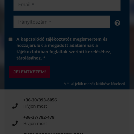
A
kapcsolódó tájékoztatót
megismertem és
hozzájárulok a megadott adataimnak a
tájékoztatóban foglaltak szerinti kezeléséhez,
tárolásához. *
JELENTKEZEM!
A * -al jelölt mezők kitöltése kötelező
+36-30/393-8056
Hívjon most
+36-37/782-478
Hívjon most