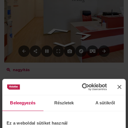
nagyítás
Akciók, újdonságok
Beleegyezés
Részletek
A sütikről
Demencia ellen a jó hallással
aug.
23
A legújabb kutatások bizonyítják,
Ez a weboldal sütiket használ
hogy a demencia egyik okozója a