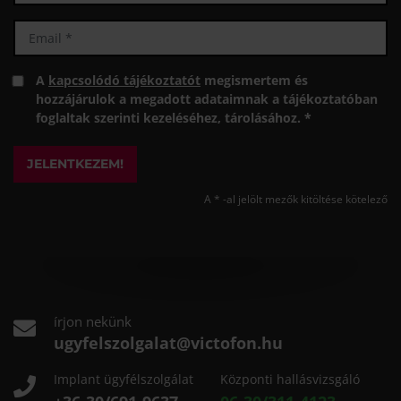
A
kapcsolódó tájékoztatót
megismertem és
hozzájárulok a megadott adataimnak a tájékoztatóban
foglaltak szerinti kezeléséhez, tárolásához. *
JELENTKEZEM!
A * -al jelölt mezők kitöltése kötelező
írjon nekünk
ugyfelszolgalat@victofon.hu
Implant ügyfélszolgálat
Központi hallásvizsgáló