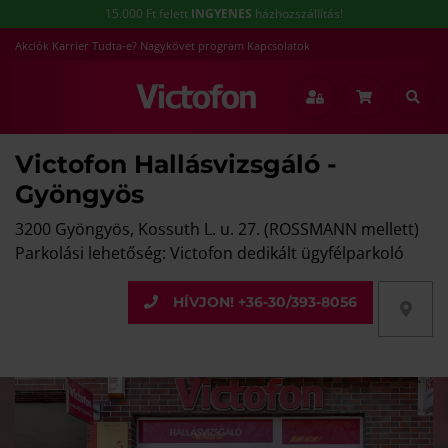
15.000 Ft felett
INGYENES
házhozszállítás!
Akciók
Karrier
Tudta-e?
Nagykövet program
Kapcsolatok
Victofon Hallásvizsgáló -
Gyöngyös
3200 Gyöngyös, Kossuth L. u. 27. (ROSSMANN mellett)
Parkolási lehetőség: Victofon dedikált ügyfélparkoló
HÍVJON! +36-30/393-8056