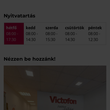
Nyitvatartás
hétfő
kedd
szerda
csütörtök
péntek
08:00
-
08:00
-
08:00
-
08:00
-
08:00
-
17:30
14:30
15:30
14:30
12:30
Nézzen be hozzánk!