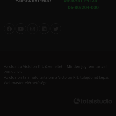
+36-30/691-9637
06-30/311-4123
06-80/204-000
Az oldalt a Victofon Kft. üzemelteti - Minden jog fenntartva!
2002-2026
Az oldalon található tartalom a Victofon Kft. tulajdonát képzi.
Webmaster elérhetősége