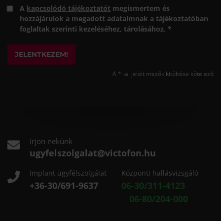
A
kapcsolódó tájékoztatót
megismertem és
hozzájárulok a megadott adataimnak a tájékoztatóban
foglaltak szerinti kezeléséhez, tárolásához. *
JELENTKEZEM!
A * -al jelölt mezők kitöltése kötelező
írjon nekünk
ugyfelszolgalat@victofon.hu
Implant ügyfélszolgálat
Központi hallásvizsgáló
+36-30/691-9637
06-30/311-4123
06-80/204-000