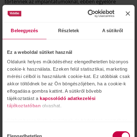
történnek az implantátumoknál, ebben egyelőre
nincsen változás.
A támogatott elem felírási igényt mindenképpen
szükséges előre jelezni,
ebben az esetben javasoljuk a
Beleegyezés
Részletek
A sütikről
klinikai centrummal, illetve audiológáinkkal vegyék fel a
kapcsolatot.
Ez a weboldal sütiket használ
Kérjük vegyék figyelembe az igénylés során, hogy
az
elektronikusan felírt vény esetében támogatott
Oldalunk helyes működéséhez elengedhetetlen bizonyos
elem postai úton történő kiküldése ezentúl már
cookie-k használata. Ezeken felül statisztikai, marketing
nem lehetséges.
mérési célból is használunk cookie-kat. Ez utóbbiak csak
akkor töltődnek be az Ön böngészőjében, ha a cookie-k
Javasoljuk, hogy a zavartalan ellátás, vény felíratás
elfogadása gombra kattint. A sütikről bővebb
érdekében lépjenek kapcsolatba audiológiai
tájékoztatást a
kapcsolódó adatkezelési
szakrendelőink egyikével, melyek az ország 48 pontján
tájékoztatóban
olvashat.
megtalálhatóak.
Sütiket használunk a tartalmak és hirdetések személyre
Az Önhöz legközelebb eső szakrendelőnket
szabásához is, közösségi funkciók biztosításához,
Hozzájárulás
weboldalunkon az alábbi helyen tudják elérni:
valamint weboldalforgalmunk elemzéséhez. Ezenkívül
Elengedhetetlen