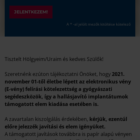
JELENTKEZEM!
A * -al jelölt mezők kitöltése kötelező
Tisztelt Hölgyeim/Uraim és kedves Szülők!
Szeretnénk ezúton tájékoztatni Önöket, hogy
2021.
november 01-től életbe lépett az elektronikus vény
(E-vény) felírási kötelezettség a gyógyászati
segédeszközök, így a hallásjavító implantátumok
támogatott elem kiadása esetében is.
A zavartalan kiszolgálás érdekében,
kérjük, ezentúl
előre jelezzék javítási és elem igényüket.
A támogatott javítások továbbra is papír alapú vényen