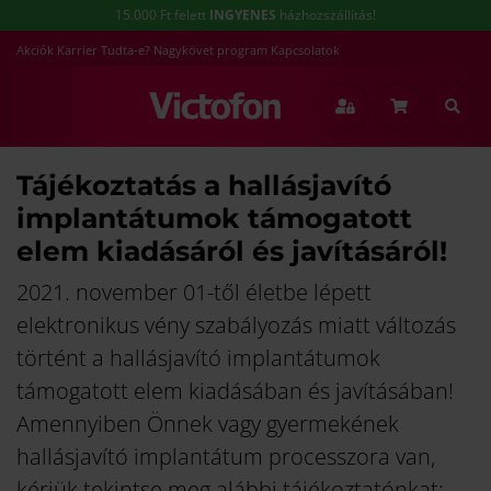
15.000 Ft felett
INGYENES
házhozszállítás!
Akciók
Karrier
Tudta-e?
Nagykövet program
Kapcsolatok
Tájékoztatás a hallásjavító
implantátumok támogatott
elem kiadásáról és javításáról!
2021. november 01-től életbe lépett
elektronikus vény szabályozás miatt változás
történt a hallásjavító implantátumok
támogatott elem kiadásában és javításában!
Amennyiben Önnek vagy gyermekének
hallásjavító implantátum processzora van,
kérjük tekintse meg alábbi tájékoztatónkat: