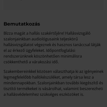
Bemutatkozás
Bízza magát a hallás szakértőjére! Hallásvizsgáló
szalonjainkban audiológusaink teljeskörű
hallásvizsgálatot végeznek és hasznos tanáccsal látják
el az érkező ügyfeleket. Időpontfoglalási
rendszerünknek köszönhetően minimálisra
csökkenthető a várakozási idő.
Szakembereinkkel közösen választhatja ki az igényeinek
legmegfelelőbb hallókészüléket, amely társa lesz a
mindennapokban. Szalonjainkban további kiegészítő és
tisztító termékeket is vásárolhat, valamint beszerezheti
a hallásvédelemhez szükséges eszközöket is.