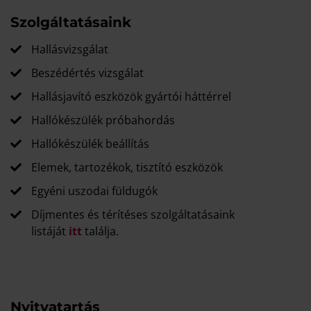
Szolgáltatásaink
Hallásvizsgálat
Beszédértés vizsgálat
Hallásjavító eszközök gyártói háttérrel
Hallókészülék próbahordás
Hallókészülék beállítás
Elemek, tartozékok, tisztító eszközök
Egyéni uszodai füldugók
Díjmentes és térítéses szolgáltatásaink
listáját
itt
találja.
Nyitvatartás