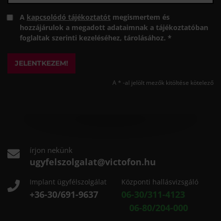
A
kapcsolódó tájékoztatót
megismertem és
hozzájárulok a megadott adataimnak a tájékoztatóban
foglaltak szerinti kezeléséhez, tárolásához. *
JELENTKEZEM!
A * -al jelölt mezők kitöltése kötelező
írjon nekünk
ugyfelszolgalat@victofon.hu
Implant ügyfélszolgálat
Központi hallásvizsgáló
+36-30/691-9637
06-30/311-4123
06-80/204-000