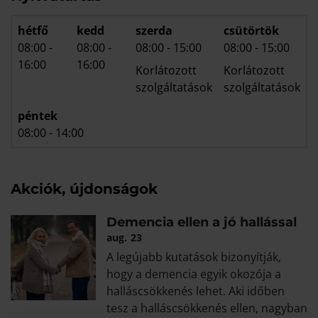
hétfő
kedd
szerda
csütörtök
08:00
-
08:00
-
08:00
-
15:00
08:00
-
15:00
16:00
16:00
Korlátozott
Korlátozott
szolgáltatások
szolgáltatások
péntek
08:00
-
14:00
Akciók, újdonságok
Demencia ellen a jó hallással
aug.
23
A legújabb kutatások bizonyítják,
hogy a demencia egyik okozója a
halláscsökkenés lehet. Aki időben
tesz a halláscsökkenés ellen, nagyban