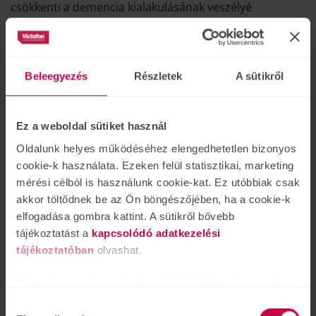
csökkenti a demencia kialakulásának veszélyé
Őrizze meg kapcsolatát
szeretteivel!
máj.
27
Beleegyezés
Részletek
A sütikről
Amikor a hallás elkezd romlani,
gyakran tapasztaljuk, hogy nehezen
értjük a körülöttünk lévőket és egy
Ez a weboldal sütiket használ
idő után már félünk visszakérdezni. Ennek
Oldalunk helyes működéséhez elengedhetetlen bizonyos
eredményeképpen szorongás alakulhat ki, ami kihat az
cookie-k használata. Ezeken felül statisztikai, marketing
életünk különböző területeire. Felléphet az eltávolodás
mérési célból is használunk cookie-kat. Ez utóbbiak csak
érzése szeretteinktől, és szép lassan elkerüljük a
akkor töltődnek be az Ön böngészőjében, ha a cookie-k
társasági eseményeket, családi összejöveteleket.
elfogadása gombra kattint. A sütikről bővebb
tájékoztatást a
kapcsolódó adatkezelési
tájékoztatóban
olvashat.
Friss hírek
Sütiket használunk a tartalmak és hirdetések személyre
Elakadt webshop
szabásához is, közösségi funkciók biztosításához,
rendelésében? Segítünk!
Hozzájárulás