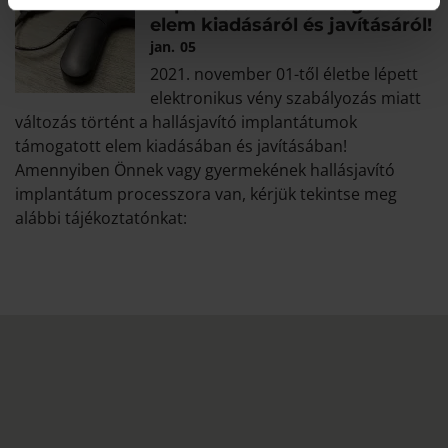
implantátumok támogatott
elem kiadásáról és javításáról!
jan.
05
2021. november 01-től életbe lépett
elektronikus vény szabályozás miatt
változás történt a hallásjavító implantátumok
támogatott elem kiadásában és javításában!
Amennyiben Önnek vagy gyermekének hallásjavító
implantátum processzora van, kérjük tekintse meg
alábbi tájékoztatónkat: