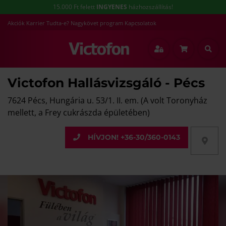
15.000 Ft felett
INGYENES
házhozszállítás!
Akciók
Karrier
Tudta-e?
Nagykövet program
Kapcsolatok
Victofon Hallásvizsgáló - Pécs
7624 Pécs, Hungária u. 53/1. II. em. (A volt Toronyház
mellett, a Frey cukrászda épületében)
HÍVJON! +36-30/360-0143