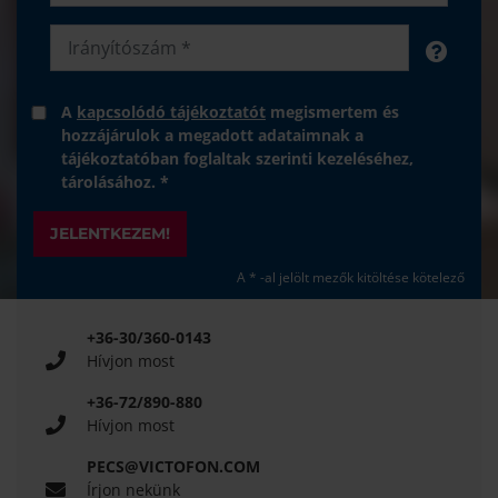
A
kapcsolódó tájékoztatót
megismertem és
hozzájárulok a megadott adataimnak a
tájékoztatóban foglaltak szerinti kezeléséhez,
tárolásához. *
JELENTKEZEM!
A * -al jelölt mezők kitöltése kötelező
+36-30/360-0143
Hívjon most
+36-72/890-880
Hívjon most
PECS@VICTOFON.COM
Írjon nekünk