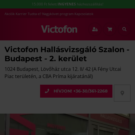
15.000 Ft felett
INGYENES
házhozszállítás!
Akciók
Karrier
Tudta-e?
Nagykövet program
Kapcsolatok
Victofon Hallásvizsgáló Szalon -
Budapest - 2. kerület
1024 Budapest, Lövőház utca 12. II/ 42 (A Fény Utcai
Piac területén, a CBA Príma kijáratánál)
HÍVJON! +36-30/361-2268