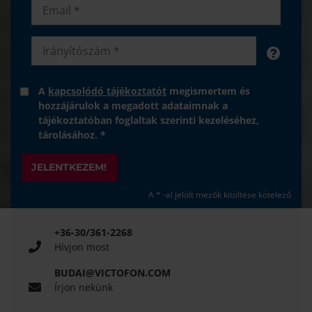
A
kapcsolódó tájékoztatót
megismertem és
hozzájárulok a megadott adataimnak a
tájékoztatóban foglaltak szerinti kezeléséhez,
tárolásához. *
JELENTKEZEM!
A * -al jelölt mezők kitöltése kötelező
+36-30/361-2268
Hívjon most
BUDAI@VICTOFON.COM
Írjon nekünk