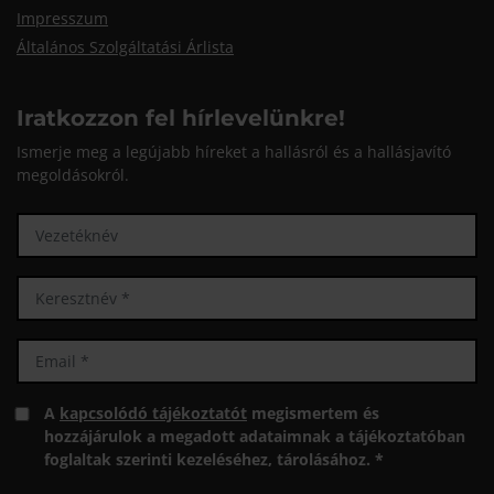
Impresszum
Általános Szolgáltatási Árlista
Iratkozzon fel hírlevelünkre!
Ismerje meg a legújabb híreket a hallásról és a hallásjavító
megoldásokról.
A
kapcsolódó tájékoztatót
megismertem és
hozzájárulok a megadott adataimnak a tájékoztatóban
foglaltak szerinti kezeléséhez, tárolásához. *