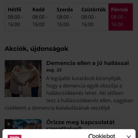
Hétfő
Kedd
Szerda
Csütörtök
Péntek
08:00
-
08:00
-
08:00
-
08:00
-
08:00
-
16:00
16:00
16:00
16:00
16:00
Akciók, újdonságok
Demencia ellen a jó hallással
aug.
23
A legújabb kutatások bizonyítják,
hogy a demencia egyik okozója a
halláscsökkenés lehet. Aki időben
tesz a halláscsökkenés ellen, nagyban
csökkenti a demencia kialakulásának veszélyé
Őrizze meg kapcsolatát
szeretteivel!
máj.
27