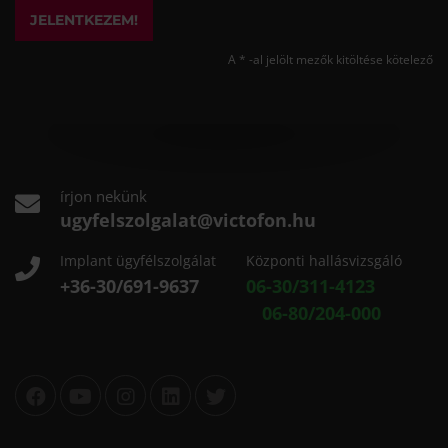
JELENTKEZEM!
A * -al jelölt mezők kitöltése kötelező
írjon nekünk
ugyfelszolgalat@victofon.hu
Implant ügyfélszolgálat
Központi hallásvizsgáló
+36-30/691-9637
06-30/311-4123
06-80/204-000