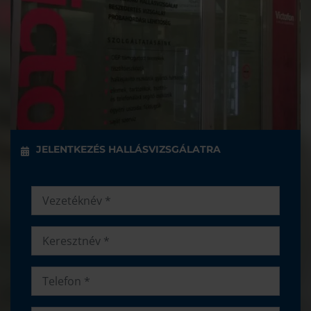
JELENTKEZÉS HALLÁSVIZSGÁLATRA