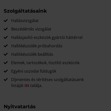
Szolgáltatásaink
Hallásvizsgálat
Beszédértés vizsgálat
Hallásjavító eszközök gyártói háttérrel
Hallókészülék próbahordás
Hallókészülék beállítás
Elemek, tartozékok, tisztító eszközök
Egyéni uszodai füldugók
Díjmentes és térítéses szolgáltatásaink
listáját
itt
találja.
Nyitvatartás