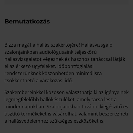
Bemutatkozás
Bízza magát a hallás szakértőjére! Hallásvizsgáló
szalonjainkban audiológusaink teljeskörű
hallásvizsgálatot végeznek és hasznos tanáccsal látják
el az érkező ügyfeleket. Időpontfoglalási
rendszerünknek köszönhetően minimálisra
csökkenthető a várakozási idő.
Szakembereinkkel közösen választhatja ki az igényeinek
legmegfelelőbb hallókészüléket, amely társa lesz a
mindennapokban. Szalonjainkban további kiegészítő és
tisztító termékeket is vásárolhat, valamint beszerezheti
a hallásvédelemhez szükséges eszközöket is.