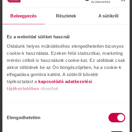
Amikor a hallás elkezd romlani,
gyakran tapasztaljuk, hogy nehezen
Beleegyezés
Részletek
A sütikről
értjük a körülöttünk lévőket és egy
idő után már félünk visszakérdezni. Ennek
eredményeképpen szorongás alakulhat ki, ami kihat az
Ez a weboldal sütiket használ
életünk különböző területeire. Felléphet az eltávolodás
Oldalunk helyes működéséhez elengedhetetlen bizonyos
érzése szeretteinktől, és szép lassan elkerüljük a
cookie-k használata. Ezeken felül statisztikai, marketing
társasági eseményeket, családi összejöveteleket.
mérési célból is használunk cookie-kat. Ez utóbbiak csak
akkor töltődnek be az Ön böngészőjében, ha a cookie-k
Friss hírek
elfogadása gombra kattint. A sütikről bővebb
tájékoztatást a
kapcsolódó adatkezelési
Elakadt webshop
tájékoztatóban
olvashat.
rendelésében? Segítünk!
Webshop kisokos
Sütiket használunk a tartalmak és hirdetések személyre
ápr.
22
szabásához is, közösségi funkciók biztosításához,
Hozzájárulás
Elakadt az online rendelés során?
valamint weboldalforgalmunk elemzéséhez. Ezenkívül
Elengedhetetlen
kiválasztása
Kérdése akadt a webáruház és az
közösségi média-, hirdető- és elemező partnereinkkel
online rendelések kapcsán? Összegyűjtöttünk pár
megosztjuk az Ön weboldalhasználatra vonatkozó