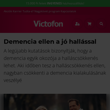
15.000 Ft felett
INGYENES
házhozszállítás!
Akciók
Karrier
Tudta-e?
Nagykövet program
Kapcsolatok
Demencia ellen a jó hallással
A legújabb kutatások bizonyítják, hogy a
demencia egyik okozója a halláscsökkenés
lehet. Aki időben tesz a halláscsökkenés ellen,
nagyban csökkenti a demencia kialakulásának
veszélyé