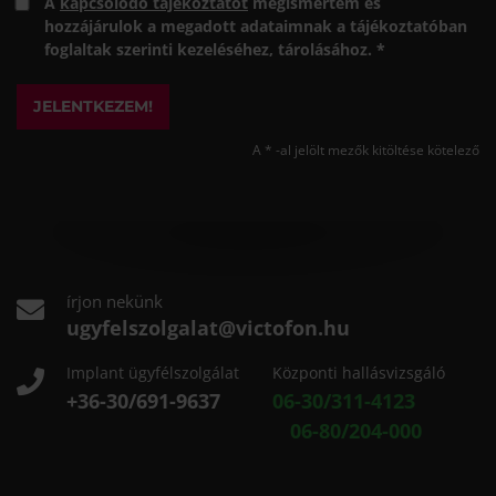
A
kapcsolódó tájékoztatót
megismertem és
hozzájárulok a megadott adataimnak a tájékoztatóban
foglaltak szerinti kezeléséhez, tárolásához. *
JELENTKEZEM!
A * -al jelölt mezők kitöltése kötelező
írjon nekünk
ugyfelszolgalat@victofon.hu
Implant ügyfélszolgálat
Központi hallásvizsgáló
+36-30/691-9637
06-30/311-4123
06-80/204-000