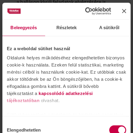
a halláson kívüli feladatok elvégzésére is.
A rendszeres szűrőprogramok hatékonyságát az
ifjabb és idősebb felnőttek hallása szempontjából
bizonyították. Ezért a szakemberek javasolják a
Beleegyezés
Részletek
A sütikről
rendszeres szűrővizsgálatokat, melyek olyan
egészségi problémákat tárhatnak fel, aminek a
kezelése csökkentheti a gondolkodás
Ez a weboldal sütiket használ
hanyatlásának kockázatát és a javítja az
Oldalunk helyes működéséhez elengedhetetlen bizonyos
életminőséget.*
cookie-k használata. Ezeken felül statisztikai, marketing
Vegyen részt ingyenes és teljes körű hallásvizsgálaton
mérési célból is használunk cookie-kat. Ez utóbbiak csak
és előzze meg a bajt!
akkor töltődnek be az Ön böngészőjében, ha a cookie-k
elfogadása gombra kattint. A sütikről bővebb
Jelentkezzen most pár perc alatt
tájékoztatást a
kapcsolódó adatkezelési
tájékoztatóban
olvashat.
Ingyenes hallásvizsgálat
Sütiket használunk a tartalmak és hirdetések személyre
és próbahordás,
szabásához is, közösségi funkciók biztosításához,
Hozzájárulás
professzionális
valamint weboldalforgalmunk elemzéséhez. Ezenkívül
Elengedhetetlen
kiválasztása