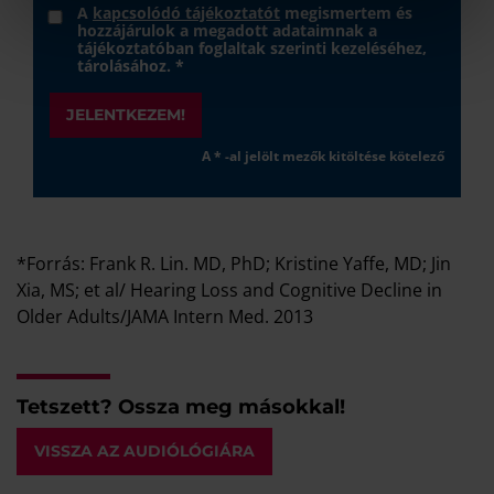
A
kapcsolódó tájékoztatót
megismertem és
hozzájárulok a megadott adataimnak a
tájékoztatóban foglaltak szerinti kezeléséhez,
tárolásához. *
JELENTKEZEM!
A * -al jelölt mezők kitöltése kötelező
*Forrás: Frank R. Lin. MD, PhD; Kristine Yaffe, MD; Jin
Xia, MS; et al/ Hearing Loss and Cognitive Decline in
Older Adults/JAMA Intern Med. 2013
Tetszett? Ossza meg másokkal!
VISSZA AZ AUDIÓLÓGIÁRA