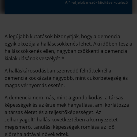
A * -al jelölt mezők kitöltése kötelező
A legújabb kutatások bizonyítják, hogy a demencia
egyik okozója a halláscsökkenés lehet. Aki időben tesz a
halláscsökkenés ellen, nagyban csökkenti a demencia
kialakulásának veszélyét.*
A halláskárosodásban szenvedő felnőtteknél a
demencia kockázata nagyobb, mint cukorbetegség és
magas vérnyomás esetén.
A demencia nem más, mint a gondolkodás, a társas
képességek és az érzelmek hanyatlása, ami korlátozza
a társas életet és a teljesítőképességet. Az
„elhanyagolt” hallás következtében a környezetet
megismerő, tanulási képességek romlása az idő
előrehaladtával növekedtek.