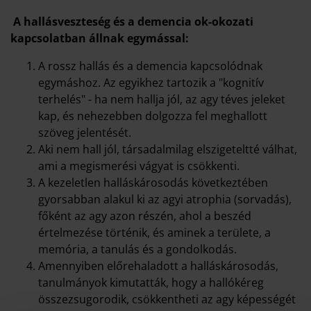
A hallásveszteség és a demencia ok-okozati
kapcsolatban állnak egymással:
A rossz hallás és a demencia kapcsolódnak
egymáshoz. Az egyikhez tartozik a "kognitív
terhelés" - ha nem hallja jól, az agy téves jeleket
kap, és nehezebben dolgozza fel meghallott
szöveg jelentését.
Aki nem hall jól, társadalmilag elszigeteltté válhat,
ami a megismerési vágyat is csökkenti.
A kezeletlen halláskárosodás következtében
gyorsabban alakul ki az agyi atrophia (sorvadás),
főként az agy azon részén, ahol a beszéd
értelmezése történik, és aminek a területe, a
memória, a tanulás és a gondolkodás.
Amennyiben előrehaladott a halláskárosodás,
tanulmányok kimutatták, hogy a hallókéreg
összezsugorodik, csökkentheti az agy képességét