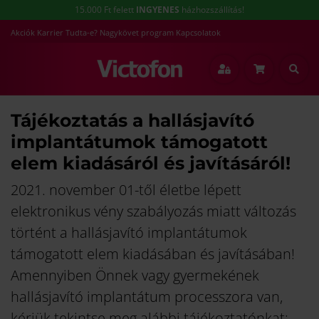
15.000 Ft felett
INGYENES
házhozszállítás!
Akciók
Karrier
Tudta-e?
Nagykövet program
Kapcsolatok
Tájékoztatás a hallásjavító
implantátumok támogatott
elem kiadásáról és javításáról!
2021. november 01-től életbe lépett
elektronikus vény szabályozás miatt változás
történt a hallásjavító implantátumok
támogatott elem kiadásában és javításában!
Amennyiben Önnek vagy gyermekének
hallásjavító implantátum processzora van,
kérjük tekintse meg alábbi tájékoztatónkat: