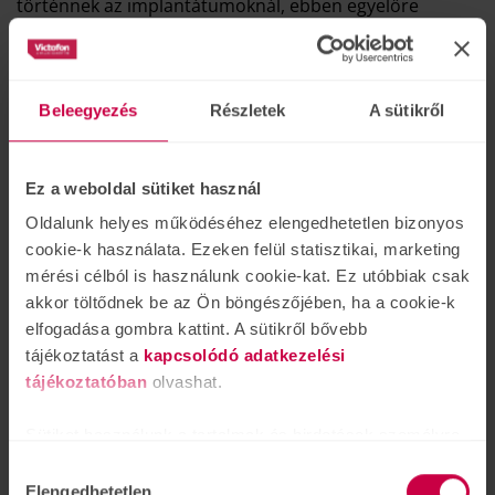
történnek az implantátumoknál, ebben egyelőre
nincsen változás.
A támogatott elem felírási igényt mindenképpen
szükséges előre jelezni,
ebben az esetben javasoljuk a
Beleegyezés
Részletek
A sütikről
klinikai centrummal, illetve audiológáinkkal vegyék fel a
kapcsolatot.
Ez a weboldal sütiket használ
Kérjük vegyék figyelembe az igénylés során, hogy
az
elektronikusan felírt vény esetében támogatott
Oldalunk helyes működéséhez elengedhetetlen bizonyos
elem postai úton történő kiküldése ezentúl már
cookie-k használata. Ezeken felül statisztikai, marketing
nem lehetséges.
mérési célból is használunk cookie-kat. Ez utóbbiak csak
akkor töltődnek be az Ön böngészőjében, ha a cookie-k
Javasoljuk, hogy a zavartalan ellátás, vény felíratás
elfogadása gombra kattint. A sütikről bővebb
érdekében lépjenek kapcsolatba audiológiai
tájékoztatást a
kapcsolódó adatkezelési
szakrendelőink egyikével, melyek az ország 48 pontján
tájékoztatóban
olvashat.
megtalálhatóak.
Sütiket használunk a tartalmak és hirdetések személyre
Az Önhöz legközelebb eső szakrendelőnket
szabásához is, közösségi funkciók biztosításához,
Hozzájárulás
weboldalunkon az alábbi helyen tudják elérni:
valamint weboldalforgalmunk elemzéséhez. Ezenkívül
Elengedhetetlen