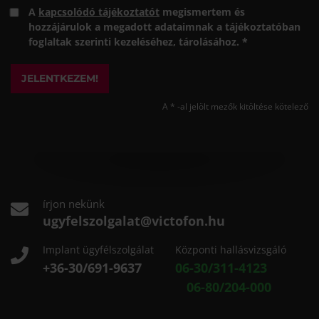
A
kapcsolódó tájékoztatót
megismertem és
hozzájárulok a megadott adataimnak a tájékoztatóban
foglaltak szerinti kezeléséhez, tárolásához. *
JELENTKEZEM!
A * -al jelölt mezők kitöltése kötelező
írjon nekünk
ugyfelszolgalat@victofon.hu
Implant ügyfélszolgálat
Központi hallásvizsgáló
+36-30/691-9637
06-30/311-4123
06-80/204-000