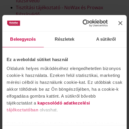
fülzsírvédő
Tisztítási tájékoztató - NoWax és Prowax
fülzsírvédő
Tisztítási tájékoztató - RITE
Tisztítási tájékoztató- Vekonycsovel
Beleegyezés
Részletek
A sütikről
Ez a weboldal sütiket használ
Oldalunk helyes működéséhez elengedhetetlen bizonyos
cookie-k használata. Ezeken felül statisztikai, marketing
mérési célból is használunk cookie-kat. Ez utóbbiak csak
akkor töltődnek be az Ön böngészőjében, ha a cookie-k
elfogadása gombra kattint. A sütikről bővebb
tájékoztatást a
kapcsolódó adatkezelési
tájékoztatóban
olvashat.
Sütiket használunk a tartalmak és hirdetések személyre