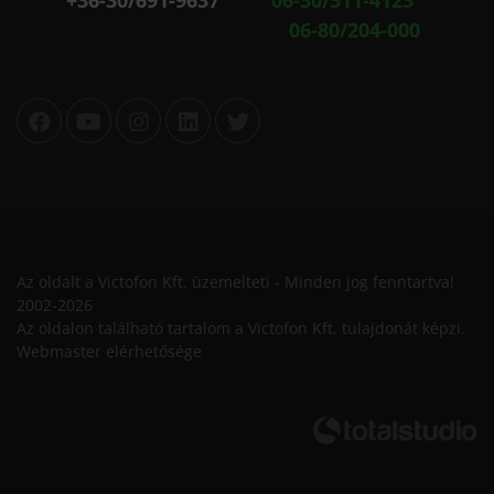
+36-30/691-9637
06-30/311-4123
06-80/204-000
Az oldalt a Victofon Kft. üzemelteti - Minden jog fenntartva!
2002-2026
Az oldalon található tartalom a Victofon Kft. tulajdonát képzi.
Webmaster elérhetősége