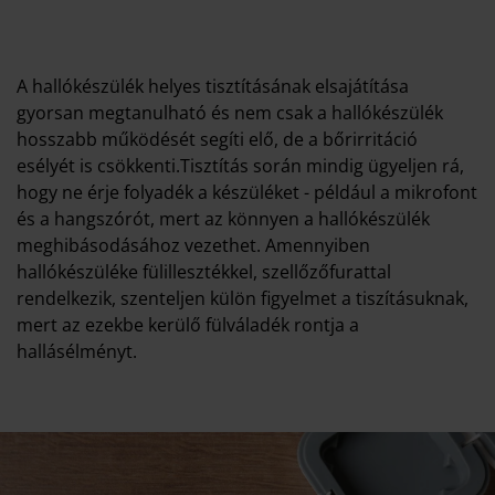
A hallókészülék helyes tisztításának elsajátítása
gyorsan megtanulható és nem csak a hallókészülék
hosszabb működését segíti elő, de a bőrirritáció
esélyét is csökkenti.Tisztítás során mindig ügyeljen rá,
hogy ne érje folyadék a készüléket - például a mikrofont
és a hangszórót, mert az könnyen a hallókészülék
meghibásodásához vezethet. Amennyiben
hallókészüléke fülillesztékkel, szellőzőfurattal
rendelkezik, szenteljen külön figyelmet a tiszításuknak,
mert az ezekbe kerülő fülváladék rontja a
hallásélményt.