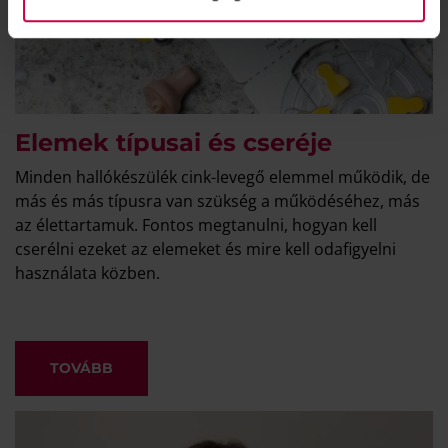
Elemek típusai és cseréje
Minden hallókészülék cink-levegő elemmel működik, de
más és más típusra van szükség a működéséhez, más
az élettartamuk. Fontos megtanulni, hogyan kell
cserélni ezeket az elemeket és mire kell odafigyelni
használata közben.
TOVÁBB