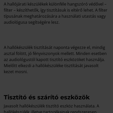
A hallójárati készülékek különféle hangszóró védővel –
filter – készíthetők, így tisztításuk is eltérő lehet. A filter
típusának meghatározására a használati utastás vagy
audiológusa segítségére lesz.
A hallókészülék tisztítását naponta végezze el, mindig
asztal fölött, jó fényviszonyok mellett. Minden esetben
az audiológustól kapott tisztító eszközöket használja.
Mielőtt elkezdi a hallókészüléke tisztítását javasolt
kezet mosni.
Tisztító és szárító eszközök
Javasolt hallókészülék tisztító eszköz használata. A
hallókészülék, illetve tartozékainak rendszeresen