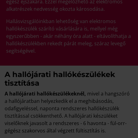
egész éjszakára. Ezzel megelőzhető az elektromos
alkatrészek nedvesség okozta károsodása.
Hallásvizsgálóinkban lehetőség van elektromos
hallókészülék szárító vásárlására is, mellyel még
egyszerűbben - akár néhány óra alatt - eltávolíthatja a
hallókészülékben rekedt párát meleg, száraz levegő
segítségével.
A hallójárati hallókészülékek
tisztítása
A hallójárati hallókészülékeknél,
mivel a hangszóró
a hallójáratban helyezkedik el a meghibásodás,
odafigyeléssel, naponta rendszeres hallókészülék
tisztítással csökkenthető. A hallójárati készüléket
viselőknek javasolt a rendszeres - 6 havonta - fül-orr-
gégész szakorvos által végzett fültisztítás is.