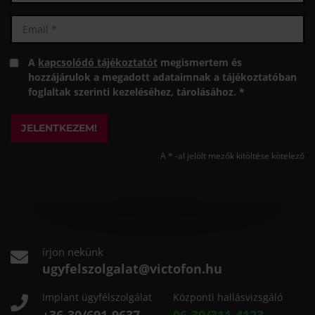
A
kapcsolódó tájékoztatót
megismertem és
hozzájárulok a megadott adataimnak a tájékoztatóban
foglaltak szerinti kezeléséhez, tárolásához. *
JELENTKEZEM!
A * -al jelölt mezők kitöltése kötelező
írjon nekünk
ugyfelszolgalat@victofon.hu
Implant ügyfélszolgálat
Központi hallásvizsgáló