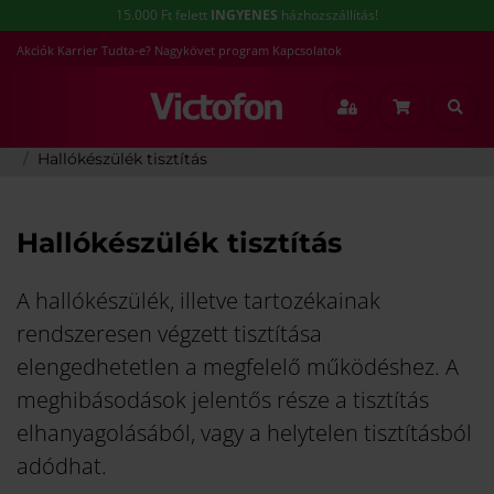
15.000 Ft felett
INGYENES
házhozszállítás!
Akciók
Karrier
Tudta-e?
Nagykövet program
Kapcsolatok
Főoldal
Hallókészülék
Hallókészülék viselőknek
Hallókészülék tisztítás
Hallókészülék tisztítás
A hallókészülék, illetve tartozékainak
rendszeresen végzett tisztítása
elengedhetetlen a megfelelő működéshez. A
meghibásodások jelentős része a tisztítás
elhanyagolásából, vagy a helytelen tisztításból
adódhat.