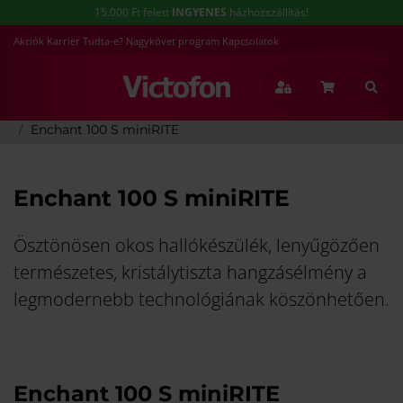
15.000 Ft felett
INGYENES
házhozszállítás!
Akciók
Karrier
Tudta-e?
Nagykövet program
Kapcsolatok
Főoldal
Hallókészülék
Hallókészülékek
Enchant 100 S miniRITE
Enchant 100 S miniRITE
Ösztönösen okos hallókészülék, lenyűgözően
természetes, kristálytiszta hangzásélmény a
legmodernebb technológiának köszönhetően.
Enchant 100 S miniRITE