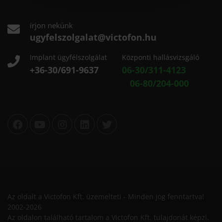
írjon nekünk
ugyfelszolgalat@victofon.hu
Implant ügyfélszolgálat
Központi hallásvizsgáló
+36-30/691-9637
06-30/311-4123
06-80/204-000
Az oldalt a Victofon Kft. üzemelteti - Minden jog fenntartva!
2002-2026
Az oldalon található tartalom a Victofon Kft. tulajdonát képzi.