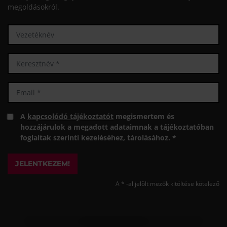
megoldásokról.
A
kapcsolódó tájékoztatót
megismertem és
hozzájárulok a megadott adataimnak a tájékoztatóban
foglaltak szerinti kezeléséhez, tárolásához. *
JELENTKEZEM!
A * -al jelölt mezők kitöltése kötelező