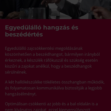
Egyedülálló hangzás és
beszédértés
Egyedülálló zajcsökkentési megoldásának
köszönhetően a beszédhangot, bármilyen irányból
érkeznek, a készülék ráfókuszál és szükség esetén
kiszűri a zajokat anélkül, hogy a beszédhangok
sérülnének.
A két hallókészüléke tökéletes összhangban működik,
és folyamatosan kommunikálva biztosítják a legjobb
hangzásélményt.
Optimálisan csökkenti az jobb és a bal oldalán is a
nem kívánatos zajokat, ezzel kiegyensúlyozott