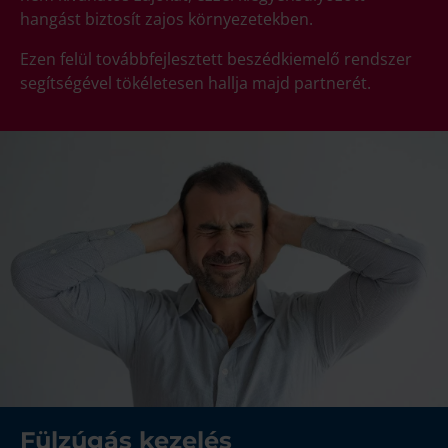
hangást biztosít zajos környezetekben.
Ezen felül továbbfejlesztett beszédkiemelő rendszer
segítségével tökéletesen hallja majd partnerét.
Fülzúgás kezelés