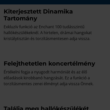
Kiterjesztett Dinamika
Tartomány
Exkluzív funkció az Enchant 100 tudásszintű
hallókészülékeknél. A hirtelen, drámai hangokat
kristálytisztán és torzításmentesen adja vissza.
Felejthetetlen koncertélmény
Értékelni fogja a nyugodt harmóniát és az élő
előadások kirobbanó hangzását. Ez a funkció a
torzításmentes zenei élményt adja vissza Önnek.
Találja meg hallókészülékét