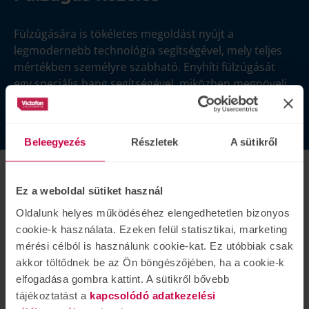
Fülzúgására is tökéletes megoldást nyújt a
legmodernebb technológia segítségével, mely teljes
mértékben személyre szabható. Enyhíti fülzúgását
egy speciális hang segítségével, miközben megnöveli
azoknak a hangoknak az erejét, amelyeket hallani
szeretne.
Beleegyezés
Részletek
A sütikről
Fokozott por- és vízállóság
Ez a weboldal sütiket használ
Nem kell törődnie a kényelmetlenségekkel – így a
hallókészüléket érő izzadságcseppekkel sem. Az IP68
Oldalunk helyes működéséhez elengedhetetlen bizonyos
védettség azt jelenti, hogy az Enchant ellenáll a
cookie-k használata. Ezeken felül statisztikai, marketing
mindennapi mozgásból adódó izzadásnak, a spontán
mérési célból is használunk cookie-kat. Ez utóbbiak csak
rácsöppenő folyadékoknak és az általános por és
akkor töltődnek be az Ön böngészőjében, ha a cookie-k
törmelék szennyeződéseknek. Amennyiben a
elfogadása gombra kattint. A sütikről bővebb
készüléket víz éri, kiszáradás után, új elemmel azonnal
tájékoztatást a
kapcsolódó adatkezelési