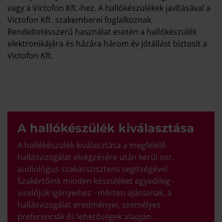
vagy a Victofon Kft.-hez. A hallókészülékek javításával a
Victofon Kft. szakemberei foglalkoznak.
Rendeltetésszerű használat esetén a hallókészülék
elektronikájára és házára három év jótállást biztosít a
Victofon Kft.
A hallókészülék kiválasztása
A hallókészülék kiválasztása a megfelelő
hallásvizsgálat elvégzésére után kerül sor,
audiológus szakasszisztens segítségével.
Szakértőink minden készüléket egyedileg -
viselőjük igényeihez - mérten ajánlanak, a
hallásvizsgálat eredményei, személyes
preferenciák és lehetőségek alapján.