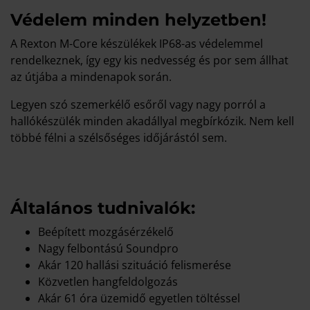
Védelem minden helyzetben!
A Rexton M-Core készülékek IP68-as védelemmel
rendelkeznek, így egy kis nedvesség és por sem állhat
az útjába a mindenapok során.
Legyen szó szemerkélő esőről vagy nagy porról a
hallókészülék minden akadállyal megbírkózik. Nem kell
többé félni a szélsőséges időjárástól sem.
Általános tudnivalók:
Beépített mozgásérzékelő
Nagy felbontású Soundpro
Akár 120 hallási szituáció felismerése
Közvetlen hangfeldolgozás
Akár 61 óra üzemidő egyetlen töltéssel