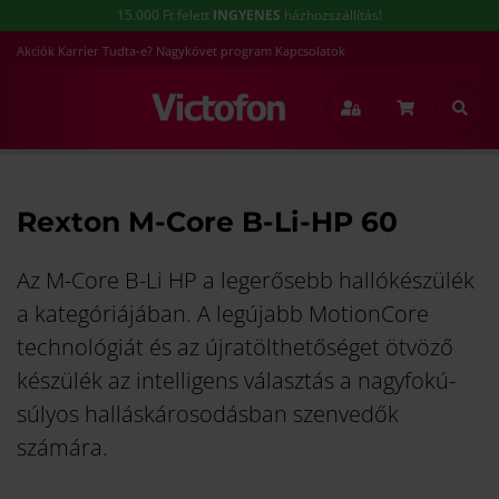
15.000 Ft felett
INGYENES
házhozszállítás!
Akciók
Karrier
Tudta-e?
Nagykövet program
Kapcsolatok
Főoldal
Rexton M-Core B-Li-HP 60
Rexton M-Core B-Li-HP 60
Az M-Core B-Li HP a legerősebb hallókészülék
a kategóriájában. A legújabb MotionCore
technológiát és az újratölthetőséget ötvöző
készülék az intelligens választás a nagyfokú-
súlyos halláskárosodásban szenvedők
számára.