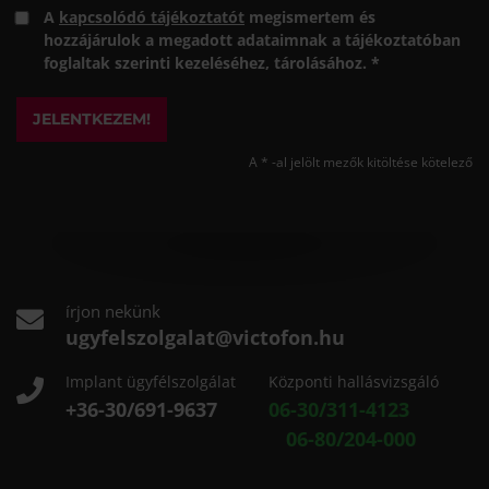
A
kapcsolódó tájékoztatót
megismertem és
hozzájárulok a megadott adataimnak a tájékoztatóban
foglaltak szerinti kezeléséhez, tárolásához. *
JELENTKEZEM!
A * -al jelölt mezők kitöltése kötelező
írjon nekünk
ugyfelszolgalat@victofon.hu
Implant ügyfélszolgálat
Központi hallásvizsgáló
+36-30/691-9637
06-30/311-4123
06-80/204-000