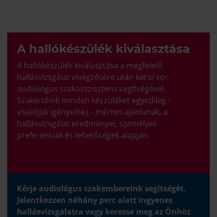
A hallókészülék kiválasztása
A hallókészülék kiválasztása a megfelelő
hallásvizsgálat elvégzésére után kerül sor,
audiológus szakasszisztens segítségével.
Szakértőink minden készüléket egyedileg -
viselőjük igényeihez - mérten ajánlanak, a
hallásvizsgálat eredményei, személyes
preferenciák és lehetőségek alapján.
Kérje audiológus szakembereink segítségét.
Jelentkezzen néhány perc alatt ingyenes
hallásvizsgálatra vagy keresse meg az Önhöz