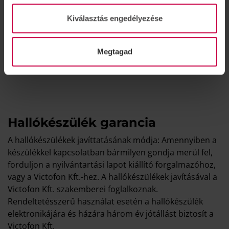
tisztítás elhanyagolásából, vagy a helytelen tisztításból
adódhat. Szerencsére a helyes tisztítás elsajátítása
Kiválasztás engedélyezése
gyorsan megtanulható és nem csak a hallókészülék
hosszabb működését segíti elő, de a bőrirritáció
Megtagad
esélyét is csökkenti.
Hallókészülék garancia
A hallókészülékek javíttatásának módja: Amennyiben a
készülékkel kapcsolatban bármilyen gondja merül fel,
forduljon a nyilvántartási lapot kiállító forgalmazóhoz,
vagy a Victofon Kft.-hez. A hallókészülékek javításával a
Victofon Kft. szakemberei foglalkoznak.
Rendeltetésszerű használat esetén a hallókészülék
elektronikájára és házára három év jótállást biztosít a
Victofon Kft.