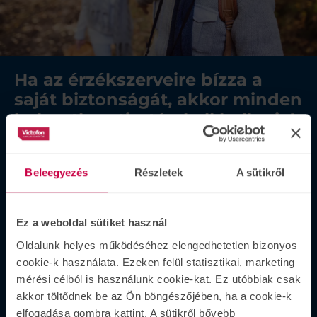
Ha az érzékszerveire bízza a
saját biztonságát, akkor minden
helyzetben tisztán kell hallania!
Legújabb generációs hallókészülékeink a bevált
Beleegyezés
Részletek
A sütikről
MotionCore technológiát használják, hogy mindig
hallja, ami fontos Önnek.
Úgy lettek tervezve, hogy tartósak, praktikusak és
Ez a weboldal sütiket használ
könnyen kezelhetőek legyenek. Szinte minden
Oldalunk helyes működéséhez elengedhetetlen bizonyos
modellünk újratölthető, így minden helyzetben
cookie-k használata. Ezeken felül statisztikai, marketing
számíthat a Rexton hallókészülékre anélkül, hogy az
mérési célból is használunk cookie-kat. Ez utóbbiak csak
elemek miatt kellene aggódnia.
akkor töltődnek be az Ön böngészőjében, ha a cookie-k
elfogadása gombra kattint. A sütikről bővebb