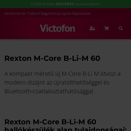
15.000 Ft felett
INGYENES
házhozszállítás!
Akciók
Karrier
Tudta-e?
Nagykövet program
Kapcsolatok
Főoldal
Rexton M-Core B-Li-M 60
Rexton M-Core B-Li-M 60
A kompakt méretű új M-Core B-Li M ötvözi a
modern dizájnt az újratölthetőséggel és
Bluetooth-csatlakoztathatósággal.
Rexton M-Core B-Li-M 60
hallókészülék alap tulajdonságai: