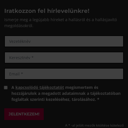
Iratkozzon fel hírlevelünkre!
Ismerje meg a legújabb híreket a hallásról és a hallásjavító
megoldásokról.
A
kapcsolódó tájékoztatót
megismertem és
hozzájárulok a megadott adataimnak a tájékoztatóban
foglaltak szerinti kezeléséhez, tárolásához. *
JELENTKEZEM!
A * -al jelölt mezők kitöltése kötelező