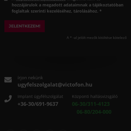
hozzájárulok a megadott adataimnak a tájékoztatóban
foglaltak szerinti kezeléséhez, tárolásához. *
JELENTKEZEM!
A * -al jelölt mezők kitöltése kötelező
írjon nekünk
ugyfelszolgalat@victofon.hu
Implant ügyfélszolgálat
Központi hallásvizsgáló
+36-30/691-9637
06-30/311-4123
06-80/204-000