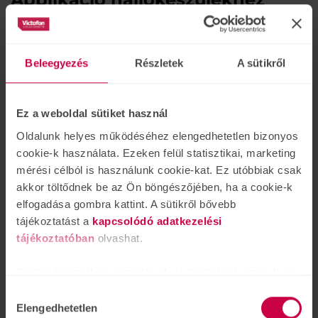
Signia
alkalmazás
Váltson programot hallókészülékén, állítsa be a
Beleegyezés
Részletek
A sütikről
hangerőt, vagy váltson át egyik kiegészítő eszközről a
másikra, mindezt iPhone vagy Android
okostelefonjáról. Töltse le egyszerűen mobiltelefonjára
Ez a weboldal sütiket használ
a Signia alkalmazást.
Oldalunk helyes működéséhez elengedhetetlen bizonyos
cookie-k használata. Ezeken felül statisztikai, marketing
mérési célból is használunk cookie-kat. Ez utóbbiak csak
akkor töltődnek be az Ön böngészőjében, ha a cookie-k
Hallókészülék tisztító és szárító
elfogadása gombra kattint. A sütikről bővebb
eszközei
tájékoztatást a
kapcsolódó adatkezelési
A hallókészülék, illetve tartozékainak rendszeresen
tájékoztatóban
olvashat.
végzett tisztítása elengedhetetlen a megfelelő
működéshez. A meghibásodások jelentős része a
Sütiket használunk a tartalmak és hirdetések személyre
tisztítás elhanyagolásából, vagy a helytelen tisztításból
szabásához is, közösségi funkciók biztosításához,
Hozzájárulás
adódhat. Szerencsére a helyes tisztítás elsajátítása
valamint weboldalforgalmunk elemzéséhez. Ezenkívül
Elengedhetetlen
kiválasztása