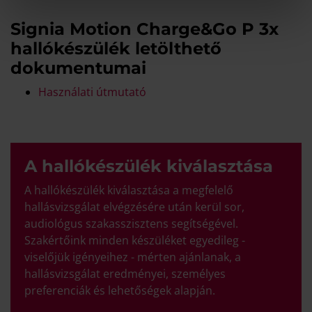
Signia Motion Charge&Go P 3x
hallókészülék letölthető
dokumentumai
Használati útmutató
A hallókészülék kiválasztása
A hallókészülék kiválasztása a megfelelő
hallásvizsgálat elvégzésére után kerül sor,
audiológus szakasszisztens segítségével.
Szakértőink minden készüléket egyedileg -
viselőjük igényeihez - mérten ajánlanak, a
hallásvizsgálat eredményei, személyes
preferenciák és lehetőségek alapján.