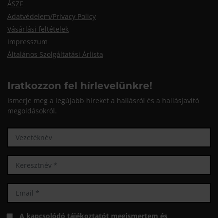
ÁSZF
Adatvédelem/Privacy Policy
Vásárlási feltételek
Impresszum
Általános Szolgáltatási Árlista
Iratkozzon fel hírlevelünkre!
Ismerje meg a legújabb híreket a hallásról és a hallásjavító
megoldásokról.
A
kapcsolódó tájékoztatót
megismertem és