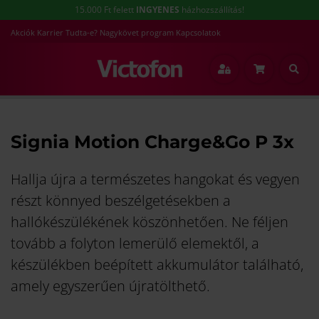
15.000 Ft felett
INGYENES
házhozszállítás!
Akciók
Karrier
Tudta-e?
Nagykövet program
Kapcsolatok
Főoldal
Signia Motion Charge&Go P 3x
Signia Motion Charge&Go P 3x
Hallja újra a természetes hangokat és vegyen
részt könnyed beszélgetésekben a
hallókészülékének köszönhetően. Ne féljen
tovább a folyton lemerülő elemektől, a
készülékben beépített akkumulátor található,
amely egyszerűen újratölthető.