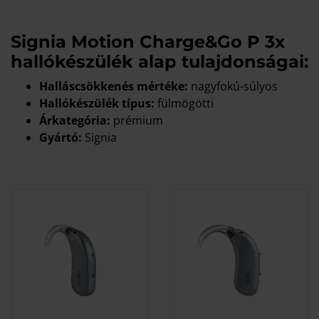
Signia Motion Charge&Go P 3x
hallókészülék alap tulajdonságai:
Halláscsökkenés mértéke:
nagyfokú-súlyos
Hallókészülék típus:
fülmögötti
Árkategória:
prémium
Gyártó:
Signia