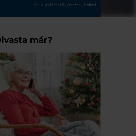
A * -al jelölt mezők kitöltése kötelező
lvasta már?