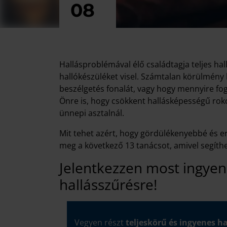
08
Hallásproblémával élő családtagja teljes hal
hallókészüléket visel. Számtalan körülmény 
beszélgetés fonalát, vagy hogy mennyire fog
Önre is, hogy csökkent hallásképességű rok
ünnepi asztalnál.
Mit tehet azért, hogy gördülékenyebbé és
meg a következő 13 tanácsot, amivel segíthet
Jelentkezzen most ingyene
hallásszűrésre!
Vegyen részt
teljeskörű és ingyenes h