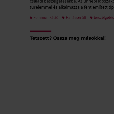
családi beszélgetésekbe. Az ünnepi időszakba
türelemmel és alkalmazza a fent említett tip
kommunikáció
Hallássérült
beszélgetés
Tetszett? Ossza meg másokkal!