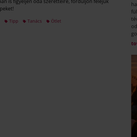
n is figyeljen oda szeretteire, forduljon feléjük
ha
peket!
fü
té
Tipp
Tanács
Ötlet
od
go
to