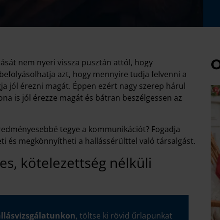
O
lását nem nyeri vissza pusztán attól, hogy
befolyásolhatja azt, hogy mennyire tudja felvenni a
ja jól érezni magát. Éppen ezért nagy szerep hárul
ona is jól érezze magát és bátran beszélgessen az
 eredményesebbé tegye a kommunikációt? Fogadja
i és megkönnyítheti a hallássérülttel való társalgást.
s, kötelezettség nélküli
allásvizsgálatunkon
, töltse ki rövid űrlapunkat