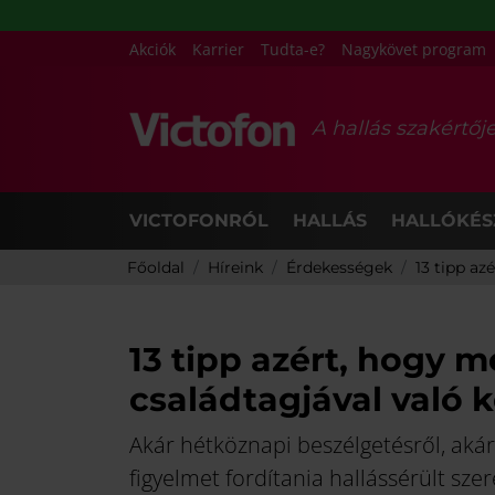
Akciók
Karrier
Tudta-e?
Nagykövet program
A hallás szakértőj
VICTOFONRÓL
HALLÁS
HALLÓKÉS
Főoldal
Híreink
Érdekességek
13 tipp az
13 tipp azért, hogy 
családtagjával való
Akár hétköznapi beszélgetésről, aká
figyelmet fordítania hallássérült szer