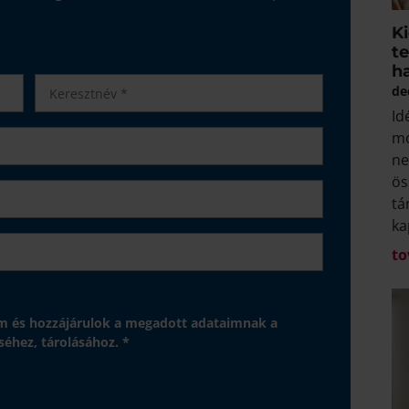
K
te
h
de
Id
mó
ne
ös
tá
ka
to
 és hozzájárulok a megadott adataimnak a
séhez, tárolásához. *