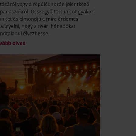
tásáról vagy a repülés során jelentkező
lpanaszokról. Összegyűjtöttünk öt gyakori
vhitet és elmondjuk, mire érdemes
afigyelni, hogy a nyári hónapokat
ndtalanul élvezhesse.
vább olvas