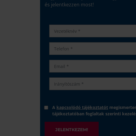
és jelentkezzen most!
A
kapcsolódó tájékoztatót
megismertem
tájékoztatóban foglaltak szerinti kezelé
JELENTKEZEM!