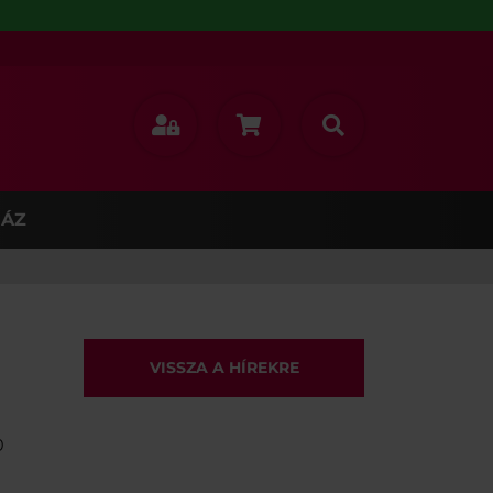
ÁZ
VISSZA A HÍREKRE
b