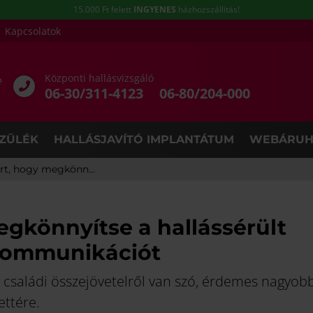
15.000 Ft felett
INGYENES
házhozszállítás!
Kapcsolatok
Központi hallásvizsgáló
e
06-30/311-4123
06-80/204-000
ZÜLÉK
HALLÁSJAVÍTÓ IMPLANTÁTUM
WEBÁRUH
ért, hogy megkönn...
megkönnyítse a hallássérült
 kommunikációt
r családi összejövetelről van szó, érdemes nagyob
ettére.