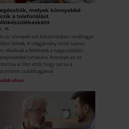
iegészítők, melyek könnyebbé
szik a telefonálást
allókészülékesként
c.
15.
én az ünnepek sok háztartásban rendhagyó
don telnek. A világjárvány miatt sajnos
m ideálisak a feltételek a nagycsaládos
szejövetelek tartására. Azonban ez ne
ntorítsa el Önt attól, hogy tartsa a
pcsolatot családtagjaival.
vább olvas