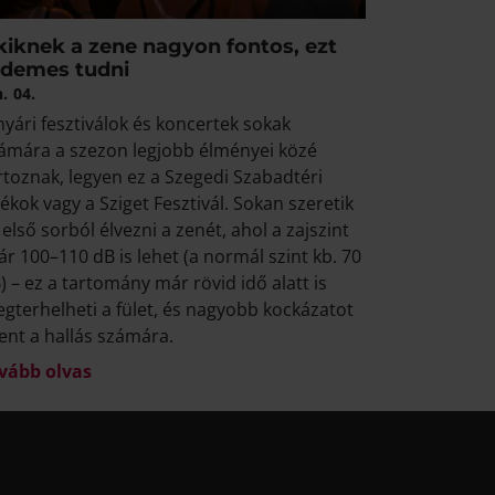
kiknek a zene nagyon fontos, ezt
rdemes tudni
n.
04.
nyári fesztiválok és koncertek sokak
ámára a szezon legjobb élményei közé
rtoznak, legyen ez a Szegedi Szabadtéri
tékok vagy a Sziget Fesztivál. Sokan szeretik
 első sorból élvezni a zenét, ahol a zajszint
ár 100–110 dB is lehet (a normál szint kb. 70
) – ez a tartomány már rövid idő alatt is
gterhelheti a fület, és nagyobb kockázatot
lent a hallás számára.
vább olvas