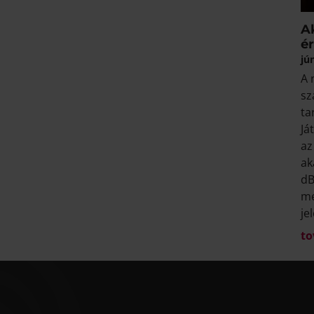
A
é
jú
A 
sz
ta
Já
az
ak
dB
me
je
to