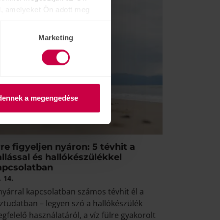
l, amelyeket Ön adott meg
Marketing
dennek a megengedése
re figyeljen nyáron: 5 tévhit a
llással és hallókészülékkel
apcsolatban
.
14.
nyárral kapcsolatban számos tévhit él a
ztudatban – legyen szó a hallókészülék
gfelelő használatáról, a víz fülre gyakorolt