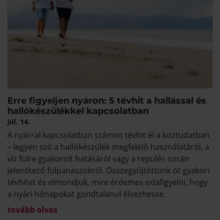
Erre figyeljen nyáron: 5 tévhit a hallással és
hallókészülékkel kapcsolatban
júl.
14.
A nyárral kapcsolatban számos tévhit él a köztudatban
– legyen szó a hallókészülék megfelelő használatáról, a
víz fülre gyakorolt hatásáról vagy a repülés során
jelentkező fülpanaszokról. Összegyűjtöttünk öt gyakori
tévhitet és elmondjuk, mire érdemes odafigyelni, hogy
a nyári hónapokat gondtalanul élvezhesse.
tovább olvas