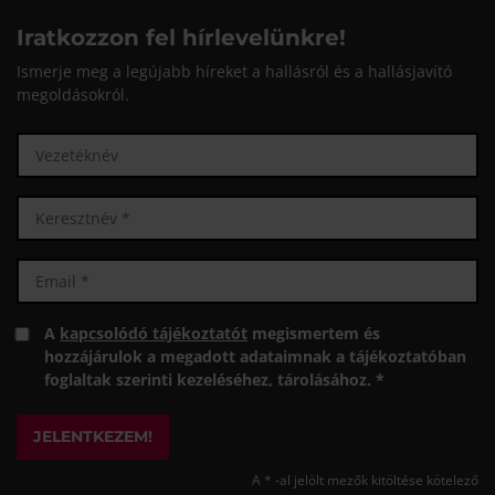
Iratkozzon fel hírlevelünkre!
Ismerje meg a legújabb híreket a hallásról és a hallásjavító
megoldásokról.
A
kapcsolódó tájékoztatót
megismertem és
hozzájárulok a megadott adataimnak a tájékoztatóban
foglaltak szerinti kezeléséhez, tárolásához. *
JELENTKEZEM!
A * -al jelölt mezők kitöltése kötelező