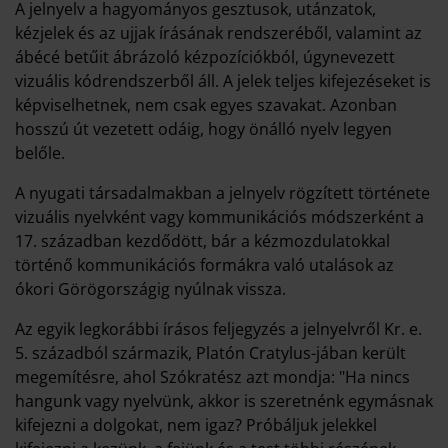
A jelnyelv a hagyományos gesztusok, utánzatok,
kézjelek és az ujjak írásának rendszeréből, valamint az
ábécé betűit ábrázoló kézpozíciókból, úgynevezett
vizuális kódrendszerből áll. A jelek teljes kifejezéseket is
képviselhetnek, nem csak egyes szavakat. Azonban
hosszú út vezetett odáig, hogy önálló nyelv legyen
belőle.
A nyugati társadalmakban a jelnyelv rögzített története
vizuális nyelvként vagy kommunikációs módszerként a
17. században kezdődött, bár a kézmozdulatokkal
történő kommunikációs formákra való utalások az
ókori Görögországig nyúlnak vissza.
Az egyik legkorábbi írásos feljegyzés a jelnyelvről Kr. e.
5. századból származik, Platón Cratylus-jában került
megemítésre, ahol Szókratész azt mondja: "Ha nincs
hangunk vagy nyelvünk, akkor is szeretnénk egymásnak
kifejezni a dolgokat, nem igaz? Próbáljuk jelekkel