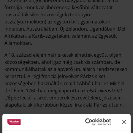
1720-ra az angol ábécének nagyjából kialakult a mai
formája. Ennek az ábécének a későbbi változatát
használták siket közösségek (többnyire
osztálytermekben) az egykori brit gyarmatokon,
Indiában, Ausztráliában, Új-Zélandon, Ugandában, Dél-
Afrikában, a Karib-szigeteken, valamint az Egyesült
Államokban.
A 18. század elején már siketek élhettek együtt olyan
közösségekben, ahol igaz még csak kis számban, de
kommunikálhattak az alapvető un. aláíró rendszereken
keresztül. A régi francia jelnyelvet Párizs siket
közösségében használták, majd l'Abbé Charles Michel
de l'Épée 1760-ban megalapította az
első siketiskolát
.
L'Épée leckéi a siket emberek észrevételein, jelzésein
alapultak, akik korábban kézzel írtak alá Párizs utcáin.
1864-ben Washingtonban megalapították a
siketek
első
főiskoláját
. Engedélyező okiratát Abraham Lincoln írta
alá, és a felsőoktatási intézmény a "Nemzeti