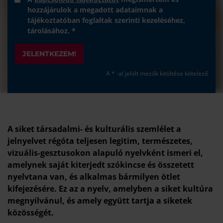
hozzájárulok a megadott adataimnak a
tájékoztatóban foglaltak szerinti kezeléséhez,
tárolásához. *
JELENTKEZEM!
A * -al jelölt mezők kitöltése kötelező
A siket társadalmi- és kulturális szemlélet a
jelnyelvet régóta teljesen legitim, természetes,
vizuális-gesztusokon alapuló nyelvként ismeri el,
amelynek saját kiterjedt szókincse és összetett
nyelvtana van, és alkalmas bármilyen ötlet
kifejezésére.
Ez az a nyelv, amelyben a siket kultúra
megnyilvánul, és amely együtt tartja a siketek
közösségét.