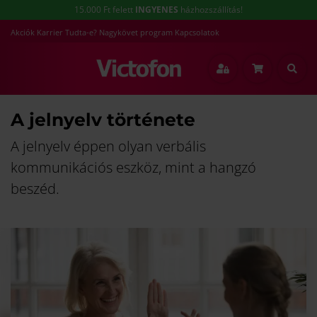
15.000 Ft felett
INGYENES
házhozszállítás!
Akciók
Karrier
Tudta-e?
Nagykövet program
Kapcsolatok
A jelnyelv története
A jelnyelv éppen olyan verbális
kommunikációs eszköz, mint a hangzó
beszéd.