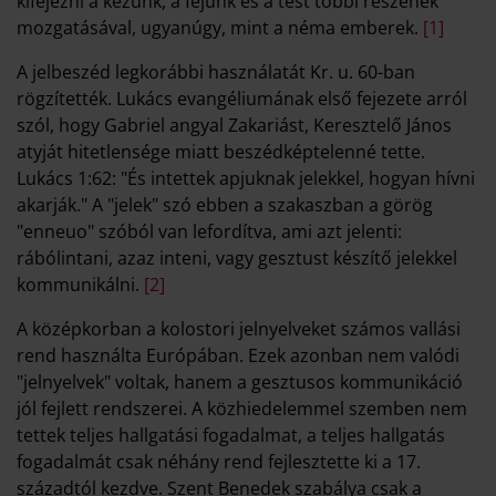
kifejezni a kezünk, a fejünk és a test többi részének
mozgatásával, ugyanúgy, mint a néma emberek.
[1]
A jelbeszéd legkorábbi használatát Kr. u. 60-ban
rögzítették. Lukács evangéliumának első fejezete arról
szól, hogy Gabriel angyal Zakariást, Keresztelő János
atyját hitetlensége miatt beszédképtelenné tette.
Lukács 1:62: "És intettek apjuknak jelekkel, hogyan hívni
akarják." A "jelek" szó ebben a szakaszban a görög
"enneuo" szóból van lefordítva, ami azt jelenti:
rábólintani, azaz inteni, vagy gesztust készítő jelekkel
kommunikálni.
[2]
A középkorban a kolostori jelnyelveket számos vallási
rend használta Európában. Ezek azonban nem valódi
"jelnyelvek" voltak, hanem a gesztusos kommunikáció
jól fejlett rendszerei. A közhiedelemmel szemben nem
tettek teljes hallgatási fogadalmat, a teljes hallgatás
fogadalmát csak néhány rend fejlesztette ki a 17.
századtól kezdve. Szent Benedek szabálya csak a