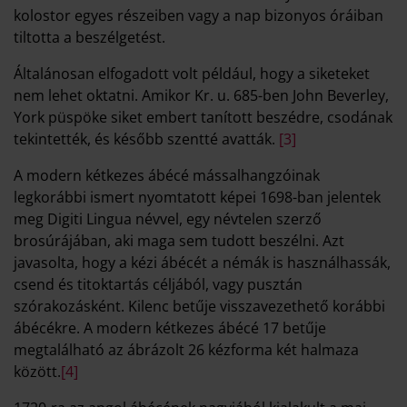
kolostor egyes részeiben vagy a nap bizonyos óráiban
tiltotta a beszélgetést.
Általánosan elfogadott volt például, hogy a siketeket
nem lehet oktatni. Amikor Kr. u. 685-ben John Beverley,
York püspöke siket embert tanított beszédre, csodának
tekintették, és később szentté avatták.
[3]
A modern kétkezes ábécé mássalhangzóinak
legkorábbi ismert nyomtatott képei 1698-ban jelentek
meg Digiti Lingua névvel, egy névtelen szerző
brosúrájában, aki maga sem tudott beszélni. Azt
javasolta, hogy a kézi ábécét a némák is használhassák,
csend és titoktartás céljából, vagy pusztán
szórakozásként. Kilenc betűje visszavezethető korábbi
ábécékre. A modern kétkezes ábécé 17 betűje
megtalálható az ábrázolt 26 kézforma két halmaza
között.
[4]