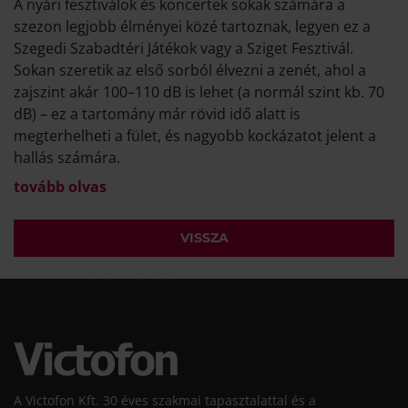
A nyári fesztiválok és koncertek sokak számára a
szezon legjobb élményei közé tartoznak, legyen ez a
Szegedi Szabadtéri Játékok vagy a Sziget Fesztivál.
Sokan szeretik az első sorból élvezni a zenét, ahol a
zajszint akár 100–110 dB is lehet (a normál szint kb. 70
dB) – ez a tartomány már rövid idő alatt is
megterhelheti a fület, és nagyobb kockázatot jelent a
hallás számára.
tovább olvas
VISSZA
A Victofon Kft. 30 éves szakmai tapasztalattal és a