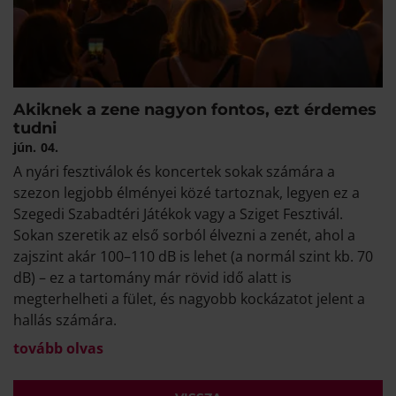
Akiknek a zene nagyon fontos, ezt érdemes
tudni
jún.
04.
A nyári fesztiválok és koncertek sokak számára a
szezon legjobb élményei közé tartoznak, legyen ez a
Szegedi Szabadtéri Játékok vagy a Sziget Fesztivál.
Sokan szeretik az első sorból élvezni a zenét, ahol a
zajszint akár 100–110 dB is lehet (a normál szint kb. 70
dB) – ez a tartomány már rövid idő alatt is
megterhelheti a fület, és nagyobb kockázatot jelent a
hallás számára.
tovább olvas