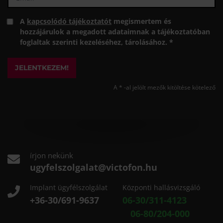
A
kapcsolódó tájékoztatót
megismertem és
hozzájárulok a megadott adataimnak a tájékoztatóban
foglaltak szerinti kezeléséhez, tárolásához. *
JELENTKEZEM!
A * -al jelölt mezők kitöltése kötelező
írjon nekünk
ugyfelszolgalat@victofon.hu
Implant ügyfélszolgálat
Központi hallásvizsgáló
+36-30/691-9637
06-30/311-4123
06-80/204-000