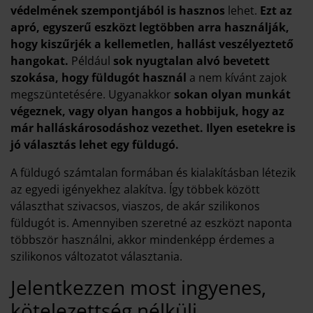
védelmének szempontjából is hasznos
lehet.
Ezt az
apró, egyszerű eszközt legtöbben arra használják,
hogy kiszűrjék a kellemetlen, hallást veszélyeztető
hangokat.
Például
sok nyugtalan alvó bevetett
szokása, hogy füldugót használ
a nem kívánt zajok
megszüntetésére. Ugyanakkor
sokan olyan munkát
végeznek, vagy olyan hangos a hobbijuk, hogy az
már halláskárosodáshoz vezethet. Ilyen esetekre is
jó választás lehet egy füldugó.
A füldugó számtalan formában és kialakításban létezik
az egyedi igényekhez alakítva. Így többek között
választhat szivacsos, viaszos, de akár szilikonos
füldugót is. Amennyiben szeretné az eszközt naponta
többször használni, akkor mindenképp érdemes a
szilikonos változatot választania.
Jelentkezzen most ingyenes,
kötelezettség nélküli