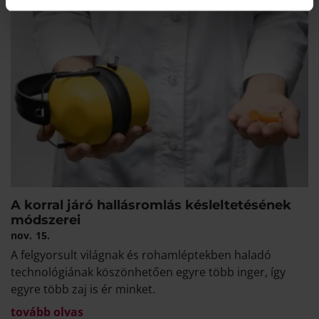
A korral járó hallásromlás késleltetésének
módszerei
nov.
15.
A felgyorsult világnak és rohamléptekben haladó
technológiának köszönhetően egyre több inger, így
egyre több zaj is ér minket.
tovább olvas