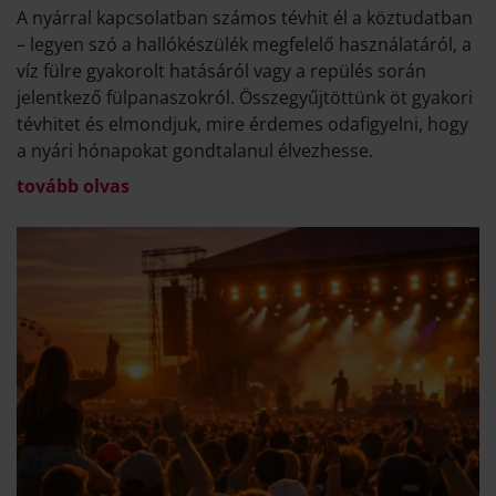
A nyárral kapcsolatban számos tévhit él a köztudatban
– legyen szó a hallókészülék megfelelő használatáról, a
víz fülre gyakorolt hatásáról vagy a repülés során
jelentkező fülpanaszokról. Összegyűjtöttünk öt gyakori
tévhitet és elmondjuk, mire érdemes odafigyelni, hogy
a nyári hónapokat gondtalanul élvezhesse.
tovább olvas