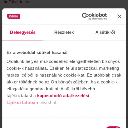
Fülvédelem
Tetszett? Ossza meg másokkal!
Beleegyezés
Részletek
A sütikről
Olvasta már?
Ez a weboldal sütiket használ
Oldalunk helyes működéséhez elengedhetetlen bizonyos
cookie-k használata. Ezeken felül statisztikai, marketing
mérési célból is használunk cookie-kat. Ez utóbbiak csak
akkor töltődnek be az Ön böngészőjében, ha a cookie-k
elfogadása gombra kattint. A sütikről bővebb
tájékoztatást a
kapcsolódó adatkezelési
tájékoztatóban
olvashat.
Sütiket használunk a tartalmak és hirdetések személyre
szabásához is, közösségi funkciók biztosításához,
Hozzájárulás