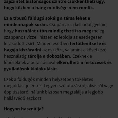
zajszintet biztonságos szintre csökkentheti úgy,
hogy közben a hang minősége nem romlik.
Ez a típusú füldugó sokáig a társa lehet a
mindennapok során.
Csupán arra kell odafigyelnie,
hogy
használat után mindig tisztítsa meg
meleg
szappanos vízzel, hiszen ez leoldja az esetlegesen
lerakódott zsírt. Minden esetben
fertőtlenítse le és
hagyja kiszáradni
az eszközt, valamint a következő
használatig
tárolja a dobozában.
Ezeknek a
lépéseknek a betartásával
elkerülheti a fertőzések és
gyulladások kialakulását.
Ezek a földugók minden helyzetben tökéletes
megoldást jelentek. Legyen szó utazásról, alvásról vagy
épp úszásról nálunk biztosan megtalálja a legjobb
hallásvédő eszközt.
Hogyan használja?