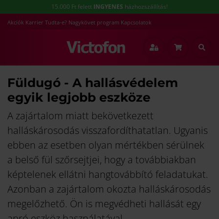
15.000 Ft felett
INGYENES
házhozszállítás!
Akciók
Karrier
Tudta-e?
Nagykövet program
Kapcsolatok
Füldugó - A hallásvédelem
egyik legjobb eszköze
A zajártalom miatt bekövetkezett
halláskárosodás visszafordíthatatlan. Ugyanis
ebben az esetben olyan mértékben sérülnek
a belső fül szőrsejtjei, hogy a továbbiakban
képtelenek ellátni hangtovábbító feladatukat.
Azonban a zajártalom okozta halláskárosodás
megelőzhető. Ön is megvédheti hallását egy
apró eszköz használatával.