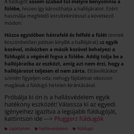
A füldugót
sosem szabad túl mélyre benyomnia a
fülébe,
hiszen így károsíthatja a hallójáratot. Ezért
használja megfelelő körültekintéssel a következő
módon:
Húzza egyidőben hátrafelé és felfelé a fülét
(ennek
köszönhetően jobban kinyílik a hallójárat) a
z egyik
kezével, miközben a másik kezével behelyezi a
füldugót a végénél fogva a fülébe. Addig tolja be a
hallójáratba az eszközt, amíg azt nem érzi, hogy a
hallójáratot teljesen el nem zárta.
Eltávolításkor
szintén figyeljen oda, nehogy fájdalmat okozzon
magának a füldugó hirtelen kirántásával.
Próbálja ki ön is a hallásvédelem egyik
hatékony eszközét! Válassza ki az egyedi
igényeihez igazítva a legújabb füldugóját,
kattintson ide --->
Pluggerz füldugók
zajártalom
hallásvédelem
Füldugó