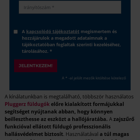
A
kapcsolódó tájékoztatót
megismertem és
hozzájárulok a megadott adataimnak a
tájékoztatóban foglaltak szerinti kezeléséhez,
tárolásához. *
JELENTKEZEM!
A * -al jelölt mezők kitöltése kötelező
A kínálatunkban is megtalálható, többször használatos
Pluggerz füldugók
előre kialakított formájukkal
segítséget nyújtanak abban, hogy könnyen
beilleszthesse az eszközt a hallójáratába.
A
zajszűrő
funkcióval ellátott füldugó professzionális
hallásvédelmet biztosít
. Használatával
a túl magas