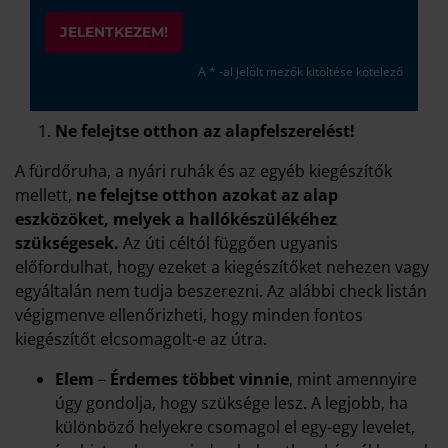
JELENTKEZEM!
A * -al jelölt mezők kitöltése kötelező
Ne felejtse otthon az alapfelszerelést!
A fürdőruha, a nyári ruhák és az egyéb kiegészítők
mellett,
ne felejtse otthon azokat az alap
eszközöket, melyek a hallókészülékéhez
szükségesek.
Az úti céltól függően ugyanis
előfordulhat, hogy ezeket a kiegészítőket nehezen vagy
egyáltalán nem tudja beszerezni. Az alábbi check listán
végigmenve ellenőrizheti, hogy minden fontos
kiegészítőt elcsomagolt-e az útra.
Elem
–
Érdemes többet vinnie
, mint amennyire
úgy gondolja, hogy szüksége lesz. A legjobb, ha
különböző helyekre csomagol el egy-egy levelet,