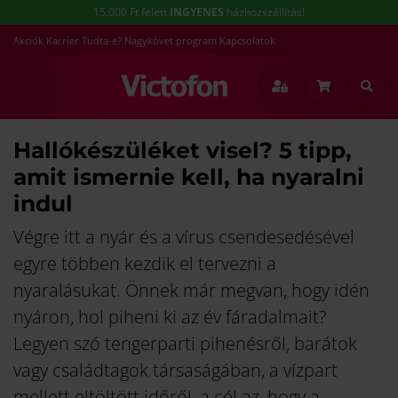
15.000 Ft felett
INGYENES
házhozszállítás!
Akciók
Karrier
Tudta-e?
Nagykövet program
Kapcsolatok
Hallókészüléket visel? 5 tipp,
amit ismernie kell, ha nyaralni
indul
Végre itt a nyár és a vírus csendesedésével
egyre többen kezdik el tervezni a
nyaralásukat. Önnek már megvan, hogy idén
nyáron, hol piheni ki az év fáradalmait?
Legyen szó tengerparti pihenésről, barátok
vagy családtagok társaságában, a vízpart
mellett eltöltött időről, a cél az, hogy a