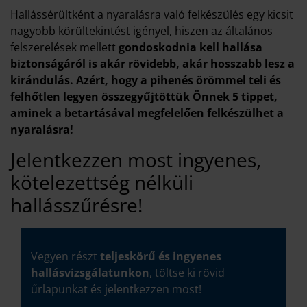
Hallássérültként a nyaralásra való felkészülés egy kicsit
nagyobb körültekintést igényel, hiszen az általános
felszerelések mellett
gondoskodnia kell hallása
biztonságáról is akár rövidebb, akár hosszabb lesz a
kirándulás.
Azért, hogy a pihenés örömmel teli és
felhőtlen legyen összegyűjtöttük Önnek 5 tippet,
aminek a betartásával megfelelően felkészülhet a
nyaralásra!
Jelentkezzen most ingyenes,
kötelezettség nélküli
hallásszűrésre!
Vegyen részt
teljeskörű és ingyenes
hallásvizsgálatunkon
, töltse ki rövid
űrlapunkat és jelentkezzen most!