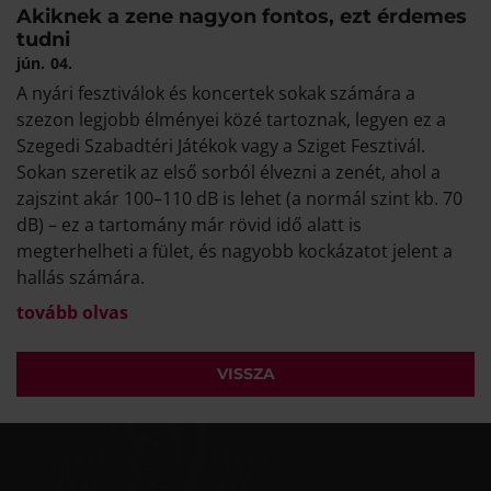
Akiknek a zene nagyon fontos, ezt érdemes
tudni
jún.
04.
A nyári fesztiválok és koncertek sokak számára a
szezon legjobb élményei közé tartoznak, legyen ez a
Szegedi Szabadtéri Játékok vagy a Sziget Fesztivál.
Sokan szeretik az első sorból élvezni a zenét, ahol a
zajszint akár 100–110 dB is lehet (a normál szint kb. 70
dB) – ez a tartomány már rövid idő alatt is
megterhelheti a fület, és nagyobb kockázatot jelent a
hallás számára.
tovább olvas
VISSZA