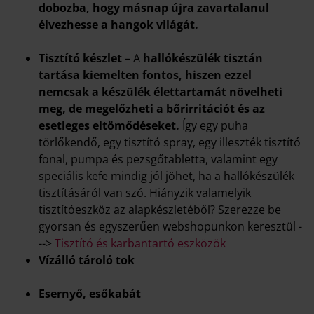
dobozba, hogy másnap újra zavartalanul
élvezhesse a hangok világát.
Tisztító készlet
– A
hallókészülék tisztán
tartása kiemelten fontos, hiszen ezzel
nemcsak a készülék élettartamát növelheti
meg, de megelőzheti a bőrirritációt és az
esetleges eltömődéseket.
Így egy puha
törlőkendő, egy tisztító spray, egy illeszték tisztító
fonal, pumpa és pezsgőtabletta, valamint egy
speciális kefe mindig jól jöhet, ha a hallókészülék
tisztításáról van szó. Hiányzik valamelyik
tisztítóeszköz az alapkészletéből? Szerezze be
gyorsan és egyszerűen webshopunkon keresztül -
-->
Tisztító és karbantartó eszközök
Vízálló tároló tok
Esernyő, esőkabát