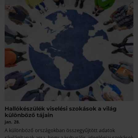
Hallókészülék viselési szokások a világ
különböző tájain
jan.
28.
A különböző országokban összegyűjtött adatok
rávilágítanak arra, hogy a kulturális, ideológiai szokások