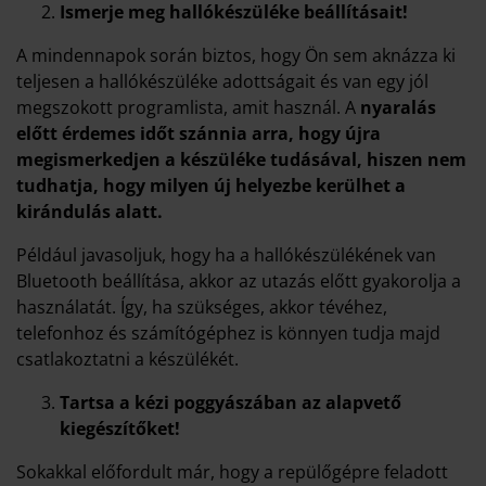
Ismerje meg hallókészüléke beállításait!
A mindennapok során biztos, hogy Ön sem aknázza ki
teljesen a hallókészüléke adottságait és van egy jól
megszokott programlista, amit használ. A
nyaralás
előtt érdemes időt szánnia arra, hogy újra
megismerkedjen a készüléke tudásával, hiszen nem
tudhatja, hogy milyen új helyezbe kerülhet a
kirándulás alatt.
Például javasoljuk, hogy ha a hallókészülékének van
Bluetooth beállítása, akkor az utazás előtt gyakorolja a
használatát. Így, ha szükséges, akkor tévéhez,
telefonhoz és számítógéphez is könnyen tudja majd
csatlakoztatni a készülékét.
Tartsa a kézi poggyászában az alapvető
kiegészítőket!
Sokakkal előfordult már, hogy a repülőgépre feladott