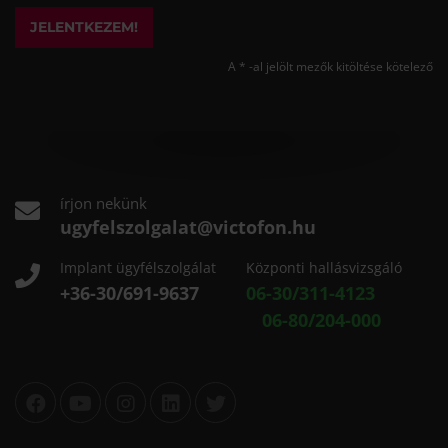
JELENTKEZEM!
A * -al jelölt mezők kitöltése kötelező
írjon nekünk
ugyfelszolgalat@victofon.hu
Implant ügyfélszolgálat
Központi hallásvizsgáló
+36-30/691-9637
06-30/311-4123
06-80/204-000