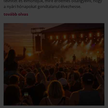
tévhitet és elmondjuk, mire érdemes odafigyelni, hogy
a nyári hónapokat gondtalanul élvezhesse.
tovább olvas