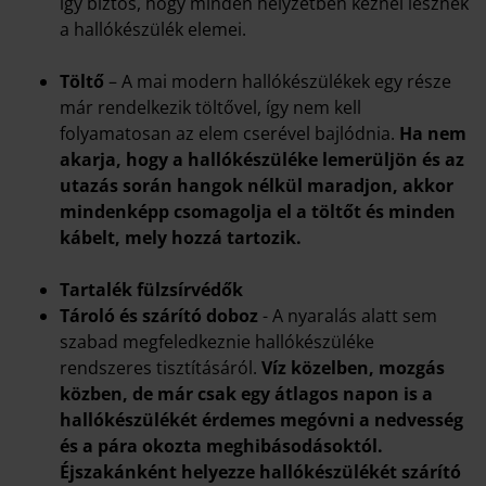
így biztos, hogy minden helyzetben kéznél lesznek
a hallókészülék elemei.
Töltő
– A mai modern hallókészülékek egy része
már rendelkezik töltővel, így nem kell
folyamatosan az elem cserével bajlódnia.
Ha nem
akarja, hogy a hallókészüléke lemerüljön és az
utazás során hangok nélkül maradjon, akkor
mindenképp csomagolja el a töltőt és minden
kábelt, mely hozzá tartozik.
Tartalék fülzsírvédők
Tároló és szárító doboz
- A nyaralás alatt sem
szabad megfeledkeznie hallókészüléke
rendszeres tisztításáról.
Víz közelben, mozgás
közben, de már csak egy átlagos napon is a
hallókészülékét érdemes megóvni a nedvesség
és a pára okozta meghibásodásoktól.
Éjszakánként helyezze hallókészülékét szárító