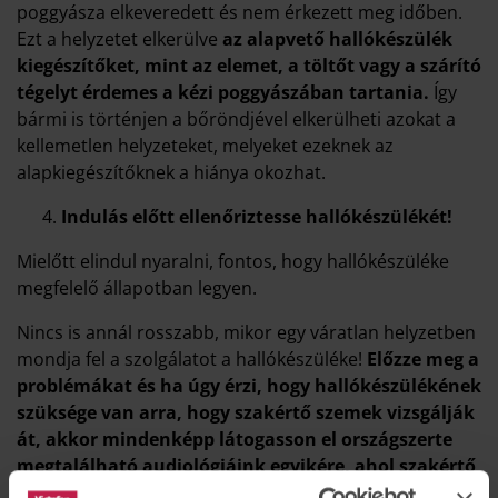
poggyásza elkeveredett és nem érkezett meg időben.
Ezt a helyzetet elkerülve
az alapvető hallókészülék
kiegészítőket, mint az elemet, a töltőt vagy a szárító
tégelyt érdemes a kézi poggyászában tartania.
Így
bármi is történjen a bőröndjével elkerülheti azokat a
kellemetlen helyzeteket, melyeket ezeknek az
alapkiegészítőknek a hiánya okozhat.
Indulás előtt ellenőriztesse hallókészülékét!
Mielőtt elindul nyaralni, fontos, hogy hallókészüléke
megfelelő állapotban legyen.
Nincs is annál rosszabb, mikor egy váratlan helyzetben
mondja fel a szolgálatot a hallókészüléke!
Előzze meg a
problémákat és ha úgy érzi, hogy hallókészülékének
szüksége van arra, hogy szakértő szemek vizsgálják
át, akkor mindenképp látogasson el országszerte
megtalálható audiológiáink egyikére, ahol szakértő
kollégáink segítenek Önnek.