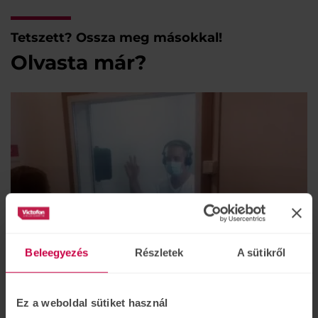
Tetszett? Ossza meg másokkal!
Olvasta már?
Beleegyezés
Részletek
A sütikről
Ez a weboldal sütiket használ