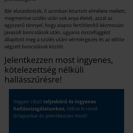
Bár elutasították, ő azonban kitartott elmélete mellett,
megmentve szülés után sok anya életét, azzal az
egyszerű ténnyel, hogy alapos fertőtlenítő kézmosást
javasolt boncolások után, ugyanis összefüggést
állapított meg a szülés utáni vérmérgezés és az előtte
végzett boncolások között.
Jelentkezzen most ingyenes,
kötelezettség nélküli
hallásszűrésre!
Vegyen részt
teljeskörű és ingyenes
hallásvizsgálatunkon
, töltse ki rövid
űrlapunkat és jelentkezzen most!