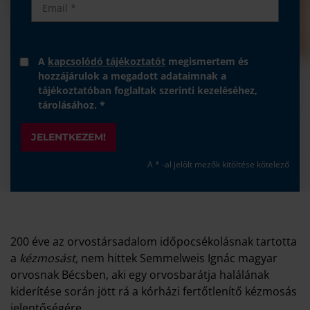
A
kapcsolódó tájékoztatót
megismertem és
hozzájárulok a megadott adataimnak a
tájékoztatóban foglaltak szerinti kezeléséhez,
tárolásához. *
JELENTKEZEM!
A * -al jelölt mezők kitöltése kötelező
200 éve az orvostársadalom időpocsékolásnak tartotta
a
kézmosást,
nem hittek Semmelweis Ignác magyar
orvosnak Bécsben, aki egy orvosbarátja halálának
kiderítése során jött rá a kórházi fertőtlenítő kézmosás
jelentőségére.