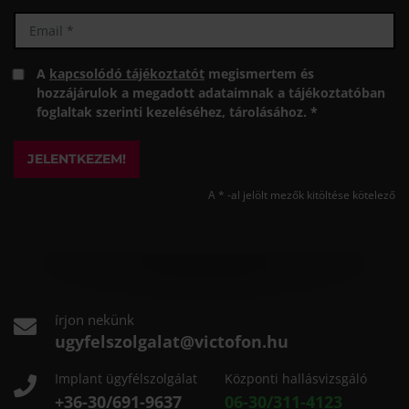
A
kapcsolódó tájékoztatót
megismertem és
hozzájárulok a megadott adataimnak a tájékoztatóban
foglaltak szerinti kezeléséhez, tárolásához. *
JELENTKEZEM!
A * -al jelölt mezők kitöltése kötelező
írjon nekünk
ugyfelszolgalat@victofon.hu
Implant ügyfélszolgálat
Központi hallásvizsgáló
+36-30/691-9637
06-30/311-4123