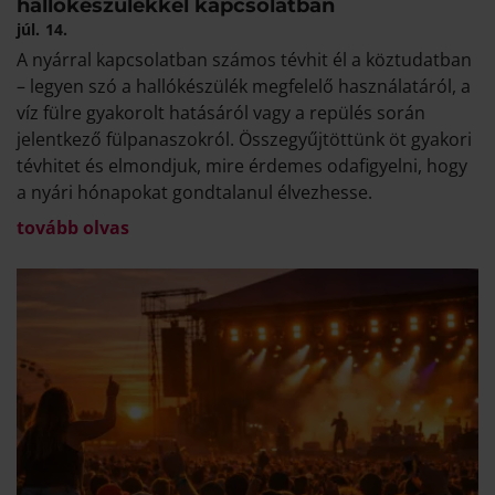
hallókészülékkel kapcsolatban
júl.
14.
A nyárral kapcsolatban számos tévhit él a köztudatban
– legyen szó a hallókészülék megfelelő használatáról, a
víz fülre gyakorolt hatásáról vagy a repülés során
jelentkező fülpanaszokról. Összegyűjtöttünk öt gyakori
tévhitet és elmondjuk, mire érdemes odafigyelni, hogy
a nyári hónapokat gondtalanul élvezhesse.
tovább olvas