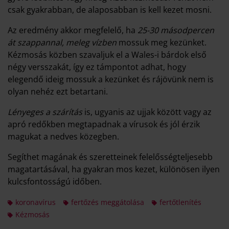
csak gyakrabban, de alaposabban is kell kezet mosni.
Az eredmény akkor megfelelő, ha
25-30 másodpercen
át szappannal, meleg vízben
mossuk meg kezünket.
Kézmosás közben szavaljuk el a Wales-i bárdok első
négy versszakát, így ez támpontot adhat, hogy
elegendő ideig mossuk a kezünket és rájövünk nem is
olyan nehéz ezt betartani.
Lényeges a szárítás
is, ugyanis az ujjak között vagy az
apró redőkben megtapadnak a vírusok és jól érzik
magukat a nedves közegben.
Segíthet magának és szeretteinek felelősségteljesebb
magatartásával, ha gyakran mos kezet, különösen ilyen
kulcsfontosságú időben.
koronavírus
fertőzés meggátolása
fertőtlenítés
Kézmosás