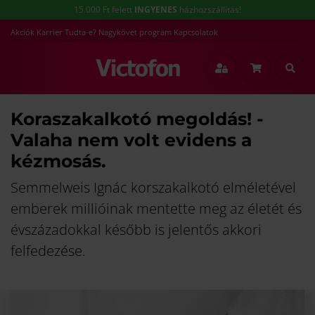
15.000 Ft felett
INGYENES
házhozszállítás!
Akciók
Karrier
Tudta-e?
Nagykövet program
Kapcsolatok
Koraszakalkotó megoldás! -
Valaha nem volt evidens a
kézmosás.
Semmelweis Ignác korszakalkotó elméletével
emberek millióinak mentette meg az életét és
évszázadokkal később is jelentős akkori
felfedezése.