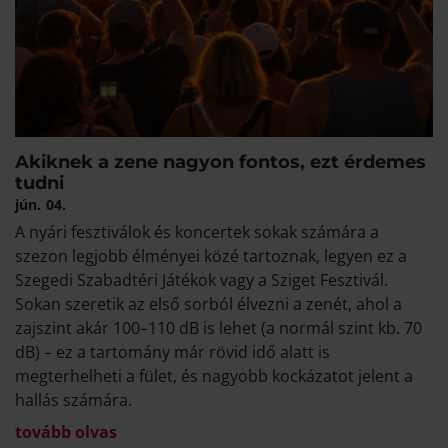
Akiknek a zene nagyon fontos, ezt érdemes
tudni
jún.
04.
A nyári fesztiválok és koncertek sokak számára a
szezon legjobb élményei közé tartoznak, legyen ez a
Szegedi Szabadtéri Játékok vagy a Sziget Fesztivál.
Sokan szeretik az első sorból élvezni a zenét, ahol a
zajszint akár 100–110 dB is lehet (a normál szint kb. 70
dB) – ez a tartomány már rövid idő alatt is
megterhelheti a fület, és nagyobb kockázatot jelent a
hallás számára.
tovább olvas