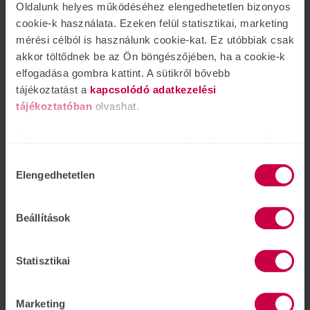
Oldalunk helyes működéséhez elengedhetetlen bizonyos
cookie-k használata. Ezeken felül statisztikai, marketing
Hallásvizsgálat a koronavírus idején
mérési célból is használunk cookie-kat. Ez utóbbiak csak
jan.
26.
akkor töltődnek be az Ön böngészőjében, ha a cookie-k
A hallásvizsgálat menete egy jól kidolgozott, bevált
elfogadása gombra kattint. A sütikről bővebb
folyamat, melynek keretében hozzáértő, képzett
tájékoztatást a
kapcsolódó adatkezelési
szakemberek vizsgálják meg hallása állapotát több
tájékoztatóban
olvashat.
szempontból.
tovább olvas
Sütiket használunk a tartalmak és hirdetések személyre
szabásához is, közösségi funkciók biztosításához,
Hozzájárulás
valamint weboldalforgalmunk elemzéséhez. Ezenkívül
Elengedhetetlen
kiválasztása
közösségi média-, hirdető- és elemező partnereinkkel
megosztjuk az Ön weboldalhasználatra vonatkozó
Beállítások
adatait, akik kombinálhatják az adatokat más olyan
adatokkal, amelyeket Ön adott meg számukra vagy az
Ön által használt más szolgáltatásokból gyűjtöttek.
Statisztikai
Marketing