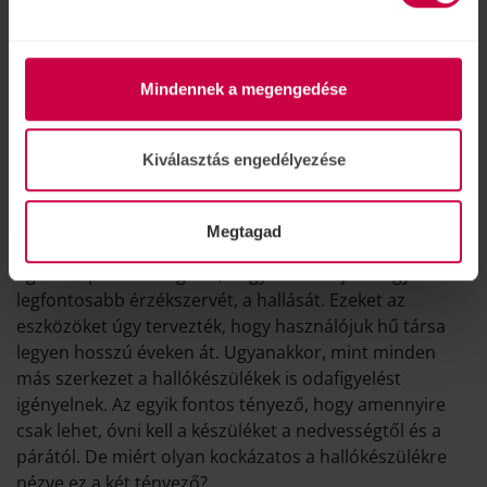
Mindennek a megengedése
Kiválasztás engedélyezése
Miért nem tesz jót a nedvesség a
hallókészüléknek?
okt.
26.
Megtagad
A hallókészülék egy apró és érzékeny szerkezet, mely
egész nap azért dolgozik, hogy visszaadja az egyik
legfontosabb érzékszervét, a hallását. Ezeket az
eszközöket úgy tervezték, hogy használójuk hű társa
legyen hosszú éveken át. Ugyanakkor, mint minden
más szerkezet a hallókészülékek is odafigyelést
igényelnek. Az egyik fontos tényező, hogy amennyire
csak lehet, óvni kell a készüléket a nedvességtől és a
párától. De miért olyan kockázatos a hallókészülékre
nézve ez a két tényező?