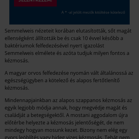
JELENTKEZEM!
A * -al jelölt mezők kitöltése kötelező
Semmelweis nézeteit korában elutasították, sőt magát
ellenségként állították be és csak 10 évvel később a
baktériumok felfedezésével nyert igazolást
Semmelweis elmélete és azóta tudjuk milyen fontos a
kézmosás.
A magyar orvos felfedezése nyomán vált általánossá az
egészségügyben a kötelező és alapos fertőtlenítő
kézmosás.
Mindennapjainkban az alapos szappanos kézmosás az
egyik legjobb módja annak, hogy megvédje magát és
családját a betegségektől. A mostani aggodalom újra
előtérbe helyezte a kézmosás jelentőségét, de nem
mindegy hogyan mosunk kezet. Bizony nem elég egy
gyors leöblítés vagy hideg vizes kézmosás. Tehát nem