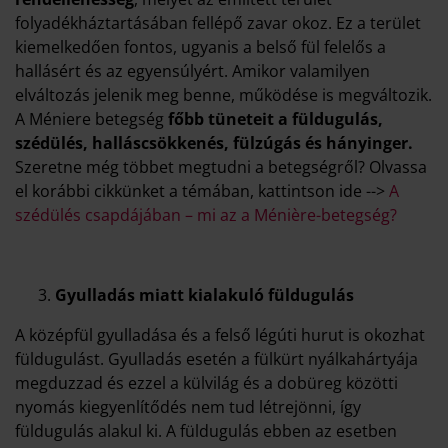
folyadékháztartásában fellépő zavar okoz. Ez a terület
kiemelkedően fontos, ugyanis a belső fül felelős a
hallásért és az egyensúlyért. Amikor valamilyen
elváltozás jelenik meg benne, működése is megváltozik.
A Méniere betegség
főbb tüneteit a füldugulás,
szédülés, halláscsökkenés, fülzúgás és hányinger.
Szeretne még többet megtudni a betegségről? Olvassa
el korábbi cikkünket a témában, kattintson ide -->
A
szédülés csapdájában – mi az a Ménière-betegség?
Gyulladás miatt kialakuló füldugulás
A középfül gyulladása és a felső légúti hurut is okozhat
füldugulást. Gyulladás esetén a fülkürt nyálkahártyája
megduzzad és ezzel a külvilág és a dobüreg közötti
nyomás kiegyenlítődés nem tud létrejönni, így
füldugulás alakul ki. A füldugulás ebben az esetben