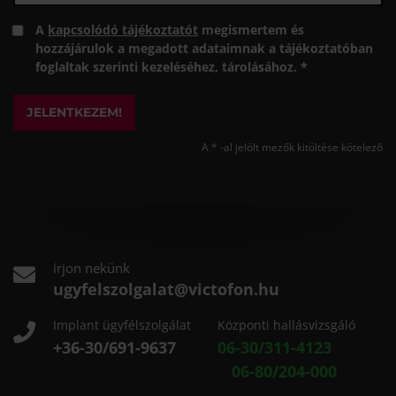
A
kapcsolódó tájékoztatót
megismertem és
hozzájárulok a megadott adataimnak a tájékoztatóban
foglaltak szerinti kezeléséhez, tárolásához. *
JELENTKEZEM!
A * -al jelölt mezők kitöltése kötelező
írjon nekünk
ugyfelszolgalat@victofon.hu
Implant ügyfélszolgálat
Központi hallásvizsgáló
+36-30/691-9637
06-30/311-4123
06-80/204-000