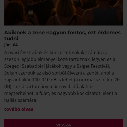
Akiknek a zene nagyon fontos, ezt érdemes
tudni
jún.
04.
A nyári fesztiválok és koncertek sokak számára a
szezon legjobb élményei közé tartoznak, legyen ez a
Szegedi Szabadtéri Játékok vagy a Sziget Fesztivál.
Sokan szeretik az első sorból élvezni a zenét, ahol a
zajszint akár 100–110 dB is lehet (a normál szint kb. 70
dB) – ez a tartomány már rövid idő alatt is
megterhelheti a fület, és nagyobb kockázatot jelent a
hallás számára.
tovább olvas
VISSZA