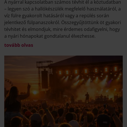
A nyárral kapcsolatban számos tévhit él a köztudatban
– legyen szó a hallókészülék megfelelő használatáról, a
víz fülre gyakorolt hatásáról vagy a repülés során
jelentkező fülpanaszokról. Összegyűjtöttünk öt gyakori
tévhitet és elmondjuk, mire érdemes odafigyelni, hogy
a nyári hónapokat gondtalanul élvezhesse.
tovább olvas