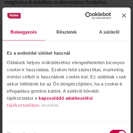
megóvása érdekében szakorvoshoz fordulnia.
fül
dugultság érzet
Bedugult fül
Beleegyezés
Részletek
A sütikről
Tetszett? Ossza meg másokkal!
Olvasta már?
Ez a weboldal sütiket használ
Oldalunk helyes működéséhez elengedhetetlen bizonyos
cookie-k használata. Ezeken felül statisztikai, marketing
mérési célból is használunk cookie-kat. Ez utóbbiak csak
akkor töltődnek be az Ön böngészőjében, ha a cookie-k
elfogadása gombra kattint. A sütikről bővebb
tájékoztatást a
kapcsolódó adatkezelési
tájékoztatóban
olvashat.
Sütiket használunk a tartalmak és hirdetések személyre
szabásához is, közösségi funkciók biztosításához,
Hozzájárulás