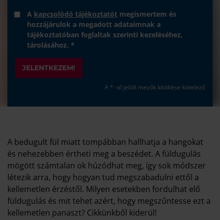
A
kapcsolódó tájékoztatót
megismertem és
hozzájárulok a megadott adataimnak a
tájékoztatóban foglaltak szerinti kezeléséhez,
tárolásához. *
JELENTKEZEM!
A * -al jelölt mezők kitöltése kötelező
A bedugult fül miatt tompábban hallhatja a hangokat
és nehezebben értheti meg a beszédet. A füldugulás
mögött számtalan ok húzódhat meg, így sok módszer
létezik arra, hogy hogyan tud megszabadulni ettől a
kellemetlen érzéstől. Milyen esetekben fordulhat elő
füldugulás és mit tehet azért, hogy megszűntesse ezt a
kellemetlen panaszt? Cikkünkből kiderül!