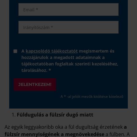
A
kapcsolódó tájékoztatót
megismertem és
hozzájárulok a megadott adataimnak a
tájékoztatóban foglaltak szerinti kezeléséhez,
tárolásához. *
JELENTKEZEM!
A * -al jelölt mezők kitöltése kötelező
Füldugulás a fülzsír dugó miatt
Az egyik leggyakoribb oka a fül dugultság érzetének
a
fülzsír mennyiségének a megnövekedése
a fülben. A