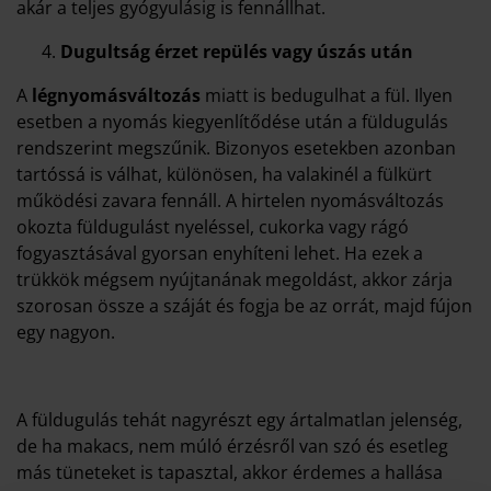
akár a teljes gyógyulásig is fennállhat.
Dugultság érzet repülés vagy úszás után
A
légnyomásváltozás
miatt is bedugulhat a fül. Ilyen
esetben a nyomás kiegyenlítődése után a füldugulás
rendszerint megszűnik. Bizonyos esetekben azonban
tartóssá is válhat, különösen, ha valakinél a fülkürt
működési zavara fennáll. A hirtelen nyomásváltozás
okozta füldugulást nyeléssel, cukorka vagy rágó
fogyasztásával gyorsan enyhíteni lehet. Ha ezek a
trükkök mégsem nyújtanának megoldást, akkor zárja
szorosan össze a száját és fogja be az orrát, majd fújon
egy nagyon.
A füldugulás tehát nagyrészt egy ártalmatlan jelenség,
de ha makacs, nem múló érzésről van szó és esetleg
más tüneteket is tapasztal, akkor érdemes a hallása