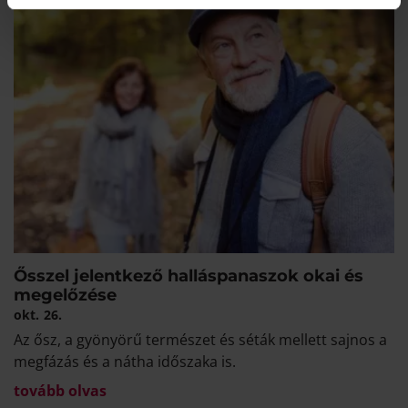
Ősszel jelentkező halláspanaszok okai és
megelőzése
okt.
26.
Az ősz, a gyönyörű természet és séták mellett sajnos a
megfázás és a nátha időszaka is.
tovább olvas