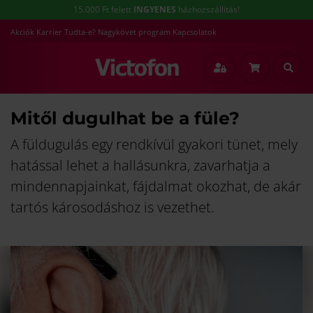
15.000 Ft felett
INGYENES
házhozszállítás!
Akciók
Karrier
Tudta-e?
Nagykövet program
Kapcsolatok
Mitől dugulhat be a füle?
A füldugulás egy rendkívül gyakori tünet, mely
hatással lehet a hallásunkra, zavarhatja a
mindennapjainkat, fájdalmat okozhat, de akár
tartós károsodáshoz is vezethet.