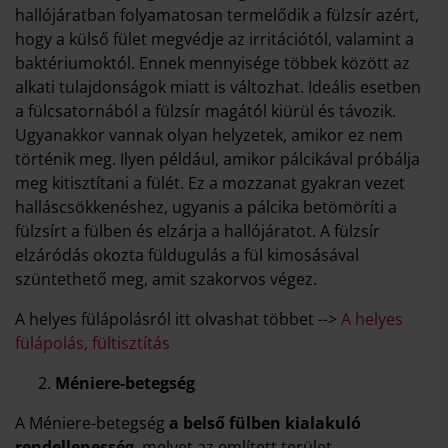
hallójáratban folyamatosan termelődik a fülzsír azért,
hogy a külső fület megvédje az irritációtól, valamint a
baktériumoktól. Ennek mennyisége többek között az
alkati tulajdonságok miatt is változhat. Ideális esetben
a fülcsatornából a fülzsír magától kiürül és távozik.
Ugyanakkor vannak olyan helyzetek, amikor ez nem
történik meg. Ilyen például, amikor pálcikával próbálja
meg kitisztítani a fülét. Ez a mozzanat gyakran vezet
halláscsökkenéshez, ugyanis a pálcika betömöríti a
fülzsírt a fülben és elzárja a hallójáratot. A fülzsír
elzáródás okozta füldugulás a fül kimosásával
szüntethető meg, amit szakorvos végez.
A helyes fülápolásról itt olvashat többet -->
A helyes
fülápolás, fültisztítás
Méniere-betegség
A Méniere-betegség
a belső fülben kialakuló
rendellenesség
, melyet az említett terület