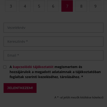
3
4
5
6
7
8
9
A
kapcsolódó tájékoztatót
megismertem és
hozzájárulok a megadott adataimnak a tájékoztatóban
foglaltak szerinti kezeléséhez, tárolásához. *
JELENTKEZEM!
A * -al jelölt mezők kitöltése kötelező