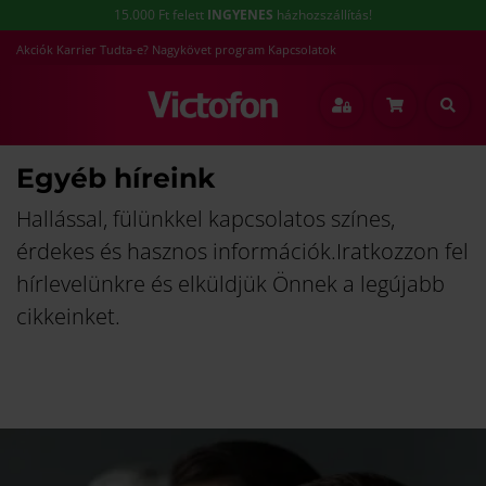
15.000 Ft felett
INGYENES
házhozszállítás!
Akciók
Karrier
Tudta-e?
Nagykövet program
Kapcsolatok
Egyéb híreink
Hallással, fülünkkel kapcsolatos színes,
érdekes és hasznos információk.Iratkozzon fel
hírlevelünkre és elküldjük Önnek a legújabb
cikkeinket.