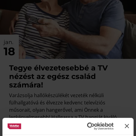
jan.
18
Tegye élvezetesebbé a TV
nézést az egész család
számára!
Varázsolja hallókészülékét vezeték nélküli
fülhallgatóvá és élvezze kedvenc televíziós
műsorait, olyan hangerővel, ami Önnek a
legkényelmesebb! Hallgassa a TV hangját kiváló
minőségű digitális sztereó hanggal közvetlenül a
hallókészülékében, közvetítő adó nélkül!