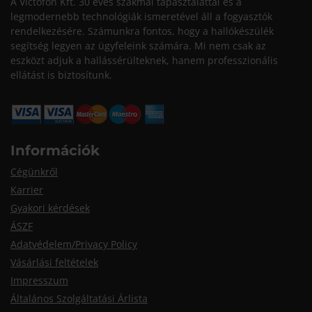
A Victofon Kft. 30 éves szakmai tapasztalattal és a
legmodernebb technológiák ismeretével áll a fogyasztók
rendelkezésére. Számunkra fontos, hogy a hallókészülék
segítség legyen az ügyfeleink számára. Mi nem csak az
eszközt adjuk a hallássérülteknek, hanem professzionális
ellátást is biztosítunk.
Információk
Cégünkről
Karrier
Gyakori kérdések
ÁSZF
Adatvédelem/Privacy Policy
Vásárlási feltételek
Impresszum
Általános Szolgáltatási Árlista