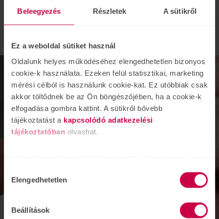
Beleegyezés
Részletek
A sütikről
TOVÁBB
Ez a weboldal sütiket használ
Oldalunk helyes működéséhez elengedhetetlen bizonyos
cookie-k használata. Ezeken felül statisztikai, marketing
mérési célból is használunk cookie-kat. Ez utóbbiak csak
akkor töltődnek be az Ön böngészőjében, ha a cookie-k
elfogadása gombra kattint. A sütikről bővebb
tájékoztatást a
kapcsolódó adatkezelési
tájékoztatóban
olvashat.
Sütiket használunk a tartalmak és hirdetések személyre
szabásához is, közösségi funkciók biztosításához,
Hozzájárulás
valamint weboldalforgalmunk elemzéséhez. Ezenkívül
Elengedhetetlen
kiválasztása
közösségi média-, hirdető- és elemező partnereinkkel
megosztjuk az Ön weboldalhasználatra vonatkozó
dec.
Beállítások
adatait, akik kombinálhatják az adatokat más olyan