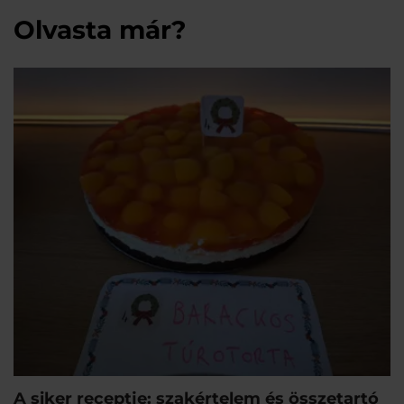
Olvasta már?
A siker receptje: szakértelem és összetartó