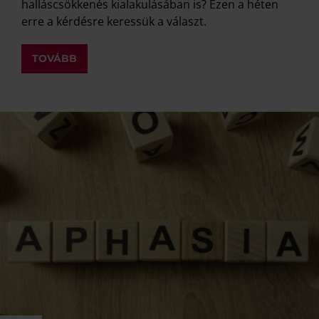
halláscsökkenés kialakulásában is? Ezen a héten
erre a kérdésre keressük a választ.
TOVÁBB