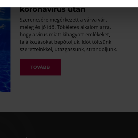
Biztonságos strandolás
koronavírus után
Szerencsére megérkezett a várva várt
meleg és jó idő. Tökéletes alkalom arra,
hogy a vírus miatt kihagyott emlékeket,
találkozásokat bepótoljuk. Időt töltsünk
szeretteinkkel, utazgassunk, strandoljunk.
TOVÁBB