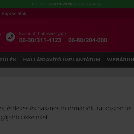
15.000 Ft felett
INGYENES
házhozszállítás!
Kapcsolatok
Központi hallásvizsgáló
e
06-30/311-4123
06-80/204-000
ZÜLÉK
HALLÁSJAVÍTÓ IMPLANTÁTUM
WEBÁRUH
nes, érdekes és hasznos információk.Iratkozzon fel
egújabb cikkeinket.