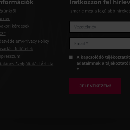
nformációk
Iratkozzon fel hírle
égünkről
Ismerje meg a legújabb híreket 
arrier
yakori kérdések
SZF
datvédelem/Privacy Policy
sárlási feltételek
mpresszum
A
kapcsolódó tájékoztatót
adataimnak a tájékoztatóba
talános Szolgáltatási Árlista
*
JELENTKEZEM!