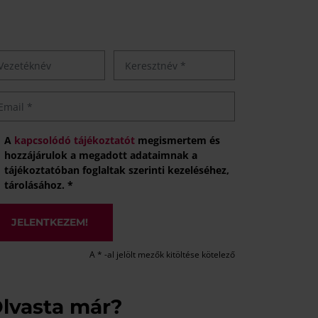
A
kapcsolódó tájékoztatót
megismertem és
hozzájárulok a megadott adataimnak a
tájékoztatóban foglaltak szerinti kezeléséhez,
tárolásához. *
JELENTKEZEM!
A * -al jelölt mezők kitöltése kötelező
lvasta már?