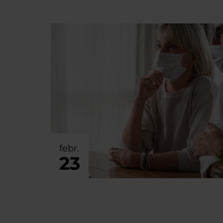
febr.
23