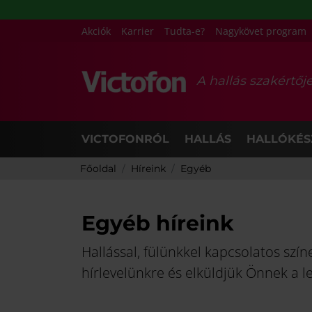
Akciók
Karrier
Tudta-e?
Nagykövet program
A hallás szakértőj
VICTOFONRÓL
HALLÁS
HALLÓKÉS
Főoldal
Híreink
Egyéb
Egyéb híreink
Hallással, fülünkkel kapcsolatos szí
hírlevelünkre és elküldjük Önnek a l