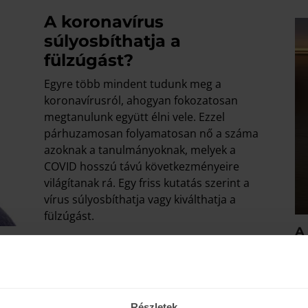
A koronavírus
súlyosbíthatja a
fülzúgást?
Egyre több mindent tudunk meg a
koronavírusról, ahogyan fokozatosan
megtanulunk együtt élni vele. Ezzel
párhuzamosan folyamatosan nő a száma
azoknak a tanulmányoknak, melyek a
COVID hosszú távú következményeire
világítanak rá. Egy friss kutatás szerint a
vírus súlyosbíthatja vagy kiválthatja a
fülzúgást.
A 
ö
TOVÁBB
fe
A 
fo
Részletek