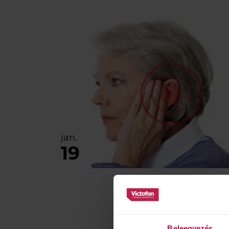
jan.
19
Beleegyezés