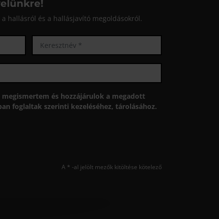
velünkre!
a hallásról és a hallásjavító megoldásokról.
megismertem és hozzájárulok a megadott
n foglaltak szerinti kezeléséhez, tárolásához.
A * -al jelölt mezők kitöltése kötelező