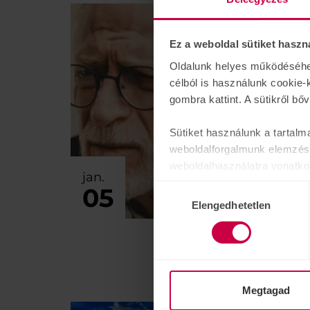
Ez a weboldal sütiket haszn
Oldalunk helyes működéséhez 
célból is használunk cookie-
gombra kattint. A sütikről bő
Sütiket használunk a tartalm
weboldalforgalmunk elemzésé
weboldalhasználatra vonatko
jan.
számukra vagy az Ön által ha
05
Hozzájárulás
Elengedhetetlen
kiválasztása
Megtagad