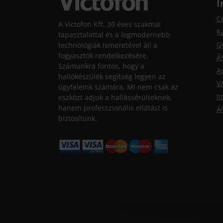
I
C
A Victofon Kft. 30 éves szakmai
K
tapasztalattal és a legmodernebb
G
technológiák ismeretével áll a
fogyasztók rendelkezésére.
Á
Számunkra fontos, hogy a
A
hallókészülék segítség legyen az
Vá
ügyfeleink számára. Mi nem csak az
I
eszközt adjuk a hallássérülteknek,
hanem professzionális ellátást is
Ál
biztosítunk.