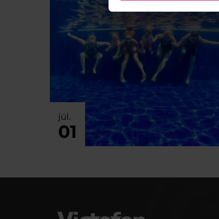
júl.
01