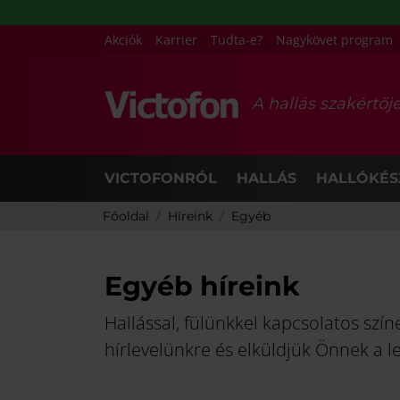
Akciók
Karrier
Tudta-e?
Nagykövet program
A hallás szakértőj
VICTOFONRÓL
HALLÁS
HALLÓKÉS
Főoldal
Híreink
Egyéb
Egyéb híreink
Hallással, fülünkkel kapcsolatos szí
hírlevelünkre és elküldjük Önnek a l