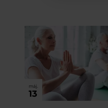
máj.
13