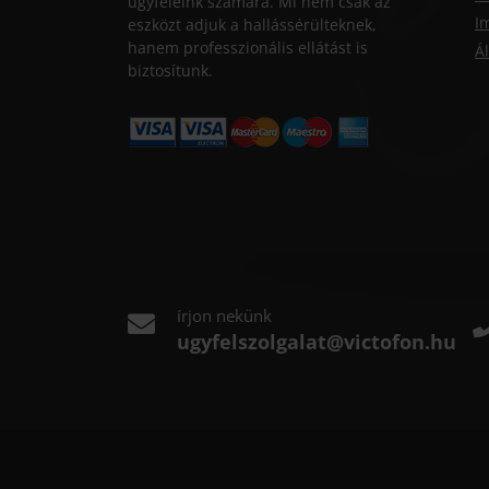
ügyfeleink számára. Mi nem csak az
I
eszközt adjuk a hallássérülteknek,
hanem professzionális ellátást is
Ál
biztosítunk.
írjon nekünk
ugyfelszolgalat@victofon.hu