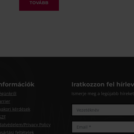
TOVÁBB
nformációk
Iratkozzon fel hírle
égünkről
Ismerje meg a legújabb híreket 
arrier
yakori kérdések
SZF
datvédelem/Privacy Policy
sárlási feltételek