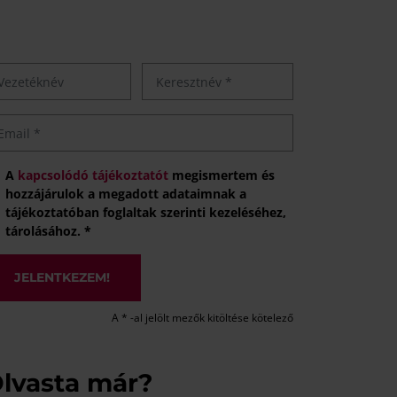
A
kapcsolódó tájékoztatót
megismertem és
hozzájárulok a megadott adataimnak a
tájékoztatóban foglaltak szerinti kezeléséhez,
tárolásához. *
JELENTKEZEM!
A * -al jelölt mezők kitöltése kötelező
lvasta már?