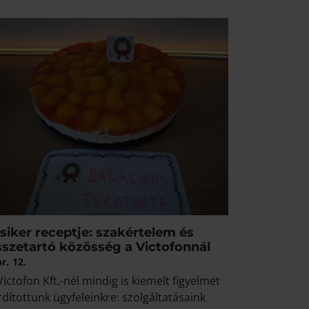
siker receptje: szakértelem és
sszetartó közösség a Victofonnál
br.
12.
Victofon Kft.-nél mindig is kiemelt figyelmet
rdítottunk ügyfeleinkre: szolgáltatásaink