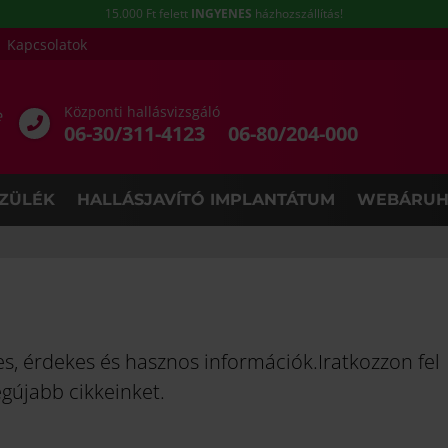
15.000 Ft felett
INGYENES
házhozszállítás!
Kapcsolatok
Központi hallásvizsgáló
e
06-30/311-4123
06-80/204-000
ZÜLÉK
HALLÁSJAVÍTÓ IMPLANTÁTUM
WEBÁRUH
nes, érdekes és hasznos információk.Iratkozzon fel
egújabb cikkeinket.