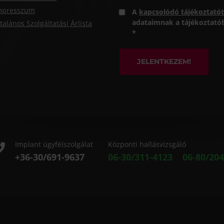
mpresszum
A
kapcsolódó tájékoztatót
adataimnak a tájékoztatóba
talános Szolgáltatási Árlista
*
JELENTKEZEM!
Implant ügyfélszolgálat
Központi hallásvizsgáló
+36-30/691-9637
06-30/311-4123
06-80/204