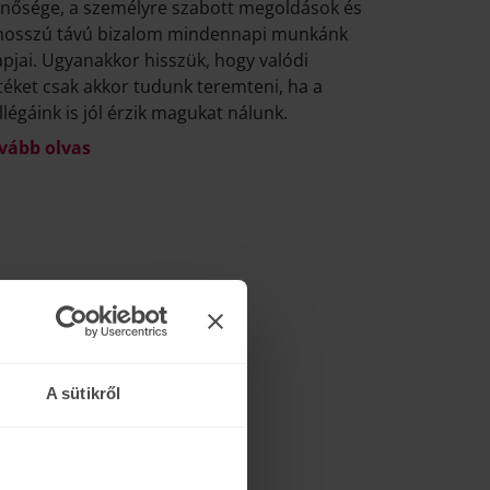
nősége, a személyre szabott megoldások és
hosszú távú bizalom mindennapi munkánk
apjai. Ugyanakkor hisszük, hogy valódi
téket csak akkor tudunk teremteni, ha a
llégáink is jól érzik magukat nálunk.
vább olvas
A sütikről