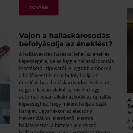
TOVÁBB
Vajon a halláskárosodás
befolyásolja az éneklést?
A hallásvesztés hatással lehet az éneklés
képességére, de ez függ a halláskárosodás
mértékétől, típusától. A legtöbb embernél
a hallásvesztés nem befolyásolja az
éneklést, ha a halláskárosodás évek alatt,
nagyon lassan alakul ki, mivel az agy
automatikusan alkalmazkodik az új hallási
A 
képességhez, hogy miként hallja a saját
ö
hangját. Ugyanakkor az alacsony
fe
frekvenciákon jelentkező jelentős
A 
hallásvesztés, a hirtelen jelentkező
fo
halláscsökkenés, vagy a vezetéses típusú