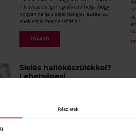
mi
halláveszteség megváltoztathatja, hogy
a 
hogyan hallja a saját hangját, ezáltal az
al
éneklést is megnehezítheti.
ér
ko
TOVÁBB
to
Síelés hallókészülékkel?
Lehetséges!
Hallókészülék viselése mellett sem kell
lemondani kedvenc sportjáról a síelés
szerelmeseinek. Nagyobb előkészületet
igényel ugyan, de nem lehetetlen, hogy a
Részletek
hallás és a síelés élménye is
megmaradjon.
ál