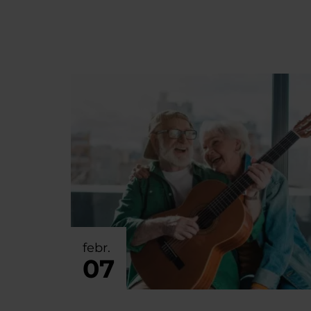
febr.
07