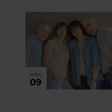
márc.
09