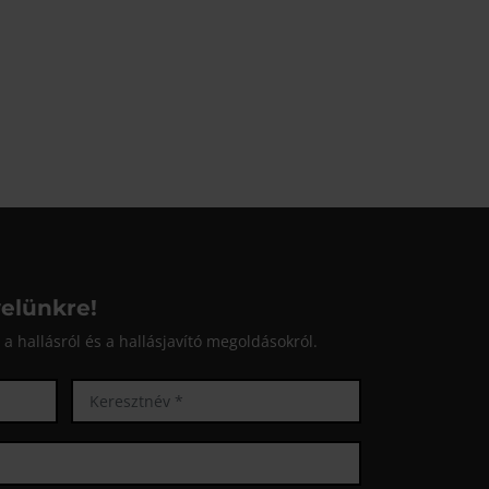
velünkre!
a hallásról és a hallásjavító megoldásokról.