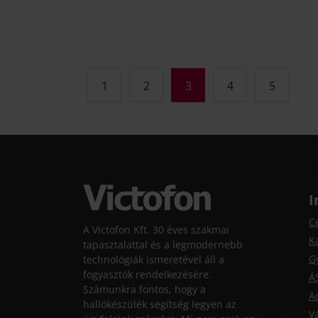
1
2
3
4
5
I
C
A Victofon Kft. 30 éves szakmai
K
tapasztalattal és a legmodernebb
G
technológiák ismeretével áll a
fogyasztók rendelkezésére.
Á
Számunkra fontos, hogy a
A
hallókészülék segítség legyen az
Vá