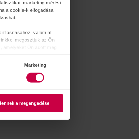
atisztikai, marketing mérési
ha a cookie-k elfogadása
lvashat.
iztosításához, valamint
einkkel megosztjuk az Ön
l, amelyeket Ön adott meg
Marketing
dennek a megengedése