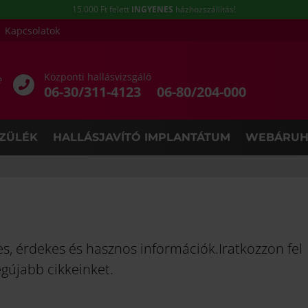
15.000 Ft felett
INGYENES
házhozszállítás!
Kapcsolatok
Központi hallásvizsgáló
e
06-30/311-4123
06-80/204-000
ZÜLÉK
HALLÁSJAVÍTÓ IMPLANTÁTUM
WEBÁRUH
nes, érdekes és hasznos információk.Iratkozzon fel
egújabb cikkeinket.