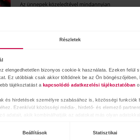
Az ünnepek közeledtével mindannyian
ajándék ötleteken törjük a fejünket, hiszen
szeretteinknek a legjobbat szeretnénk
adni. Ugyanakkor mindig vannak olyan
családtagok, akiknek nehezebb az ajándék
Részletek
kiválasztása. Sokszor a hallássérült
rokonok és ismerősök is ebbe a kalapba
esnek, teljesen indokolatlanul.
ál
elengedhetetlen bizonyos cookie-k használata. Ezeken felül st
TOVÁBB
kat. Ez utóbbiak csak akkor töltődnek be az Ön böngészőjében, 
vebb tájékoztatást a
kapcsolódó adatkezelési tájékoztatóban
o
ak és hirdetések személyre szabásához is, közösségi funkciók b
A 
hez. Ezenkívül közösségi média-, hirdető- és elemező partner
ö
zó adatait, akik kombinálhatják az adatokat más olyan adatokka
fe
sznált más szolgáltatásokból gyűjtöttek.
A 
Beállítások
Statisztikai
fo