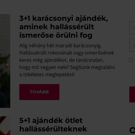
3+1 karácsonyi ajándék,
aminek hallássérült
ismerőse örülni fog
Alig néhány hét maradt karácsonyig.
Hallássérült rokonának vagy ismerősének
keres még ajándékot, de tanácstalan,
hogy mit vegyen neki? Segítünk megtalálni
a tökéletes meglepetést!
TOVÁBB
5+1 ajándék ötlet
hallássérülteknek
O