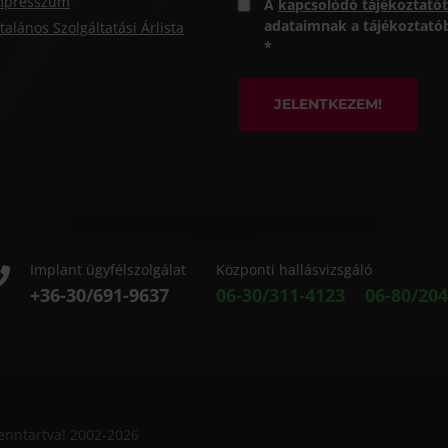
mpresszum
A
kapcsolódó tájékoztatót
adataimnak a tájékoztatóba
talános Szolgáltatási Árlista
*
JELENTKEZEM!
Implant ügyfélszolgálat
Központi hallásvizsgáló
+36-30/691-9637
06-30/311-4123
06-80/204
fenntartva! 2002-2026