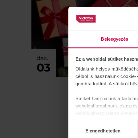
Beleegyezés
dec.
Ez a weboldal sütiket haszn
03
Oldalunk helyes működéséhez 
célból is használunk cookie-
gombra kattint. A sütikről bő
Sütiket használunk a tartalm
weboldalforgalmunk elemzésé
weboldalhasználatra vonatko
számukra vagy az Ön által ha
Hozzájárulás
Elengedhetetlen
kiválasztása