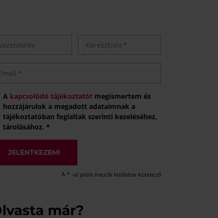
A
kapcsolódó tájékoztatót
megismertem és
hozzájárulok a megadott adataimnak a
tájékoztatóban foglaltak szerinti kezeléséhez,
tárolásához. *
JELENTKEZEM!
A * -al jelölt mezők kitöltése kötelező
lvasta már?