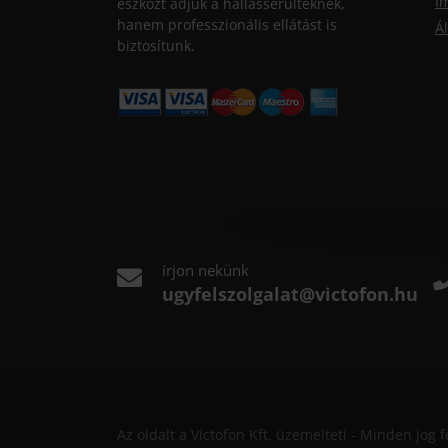
I
eszközt adjuk a hallássérülteknek,
hanem professzionális ellátást is
Ál
biztosítunk.
írjon nekünk
ugyfelszolgalat@victofon.hu
Az oldalt a Victofon Kft. üzemelteti - Minden jog 