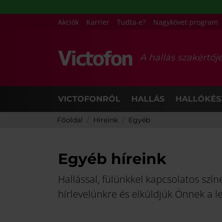
Akciók
Karrier
Tudta-e?
Nagykövet program
A hallás szakértőj
VICTOFONRÓL
HALLÁS
HALLÓKÉS
Főoldal
Híreink
Egyéb
Egyéb híreink
Hallással, fülünkkel kapcsolatos szí
hírlevelünkre és elküldjük Önnek a l