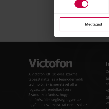
Megtagad
I
C
A Victofon Kft. 30 éves szakmai
K
tapasztalattal és a legmodernebb
G
technológiák ismeretével áll a
fogyasztók rendelkezésére.
Á
Számunkra fontos, hogy a
A
hallókészülék segítség legyen az
Vá
ügyfeleink számára. Mi nem csak az