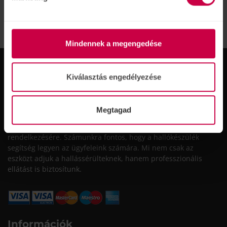
VISSZA A HÍREKRE
Mindennek a megengedése
Kiválasztás engedélyezése
Megtagad
A Victofon Kft. 30 éves szakmai tapasztalattal és a
legmodernebb technológiák ismeretével áll a fogyasztók
rendelkezésére. Számunkra fontos, hogy a hallókészülék
segítség legyen az ügyfeleink számára. Mi nem csak az
eszközt adjuk a hallássérülteknek, hanem professzionális
ellátást is biztosítunk.
Információk