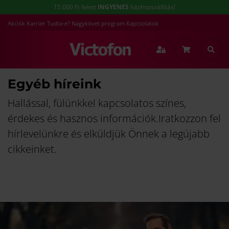
15.000 Ft felett
INGYENES
házhozszállítás!
Akciók
Karrier
Tudta-e?
Nagykövet program
Kapcsolatok
Egyéb híreink
Hallással, fülünkkel kapcsolatos színes,
érdekes és hasznos információk.Iratkozzon fel
hírlevelünkre és elküldjük Önnek a legújabb
cikkeinket.