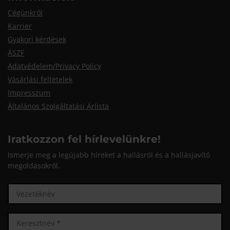
Cégünkről
Karrier
Gyakori kérdések
ÁSZF
Adatvédelem/Privacy Policy
Vásárlási feltételek
Impresszum
Általános Szolgáltatási Árlista
Iratkozzon fel hírlevelünkre!
Ismerje meg a legújabb híreket a hallásról és a hallásjavító
megoldásokról.