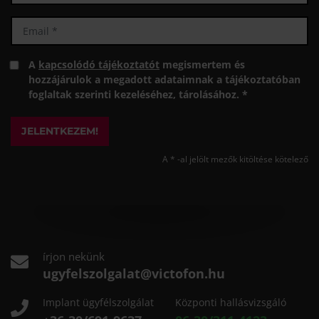
A
kapcsolódó tájékoztatót
megismertem és
hozzájárulok a megadott adataimnak a tájékoztatóban
foglaltak szerinti kezeléséhez, tárolásához. *
JELENTKEZEM!
A * -al jelölt mezők kitöltése kötelező
írjon nekünk
ugyfelszolgalat@victofon.hu
Implant ügyfélszolgálat
Központi hallásvizsgáló