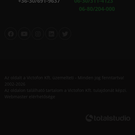
+36-30/691-9637
06-30/311-4123
06-80/204-000
Az oldalt a Victofon Kft. üzemelteti - Minden jog fenntartva!
2002-2026
Az oldalon található tartalom a Victofon Kft. tulajdonát képzi.
Webmaster elérhetősége