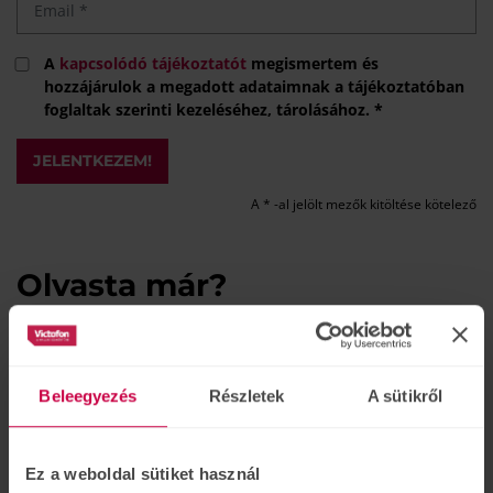
A
kapcsolódó tájékoztatót
megismertem és
hozzájárulok a megadott adataimnak a tájékoztatóban
foglaltak szerinti kezeléséhez, tárolásához. *
JELENTKEZEM!
A * -al jelölt mezők kitöltése kötelező
Olvasta már?
Beleegyezés
Részletek
A sütikről
Ez a weboldal sütiket használ