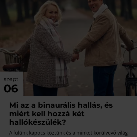
szept.
06
Mi az a binaurális hallás, és
miért kell hozzá két
hallókészülék?
A fülünk kapocs köztünk és a minket körülvevő világ