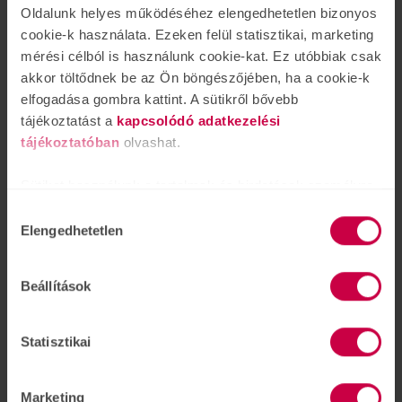
Oldalunk helyes működéséhez elengedhetetlen bizonyos
cookie-k használata. Ezeken felül statisztikai, marketing
mérési célból is használunk cookie-kat. Ez utóbbiak csak
akkor töltődnek be az Ön böngészőjében, ha a cookie-k
elfogadása gombra kattint. A sütikről bővebb
tájékoztatást a
kapcsolódó adatkezelési
tájékoztatóban
olvashat.
Sütiket használunk a tartalmak és hirdetések személyre
A siker receptje: szakértelem és összetartó
szabásához is, közösségi funkciók biztosításához,
Hozzájárulás
közösség a Victofonnál
valamint weboldalforgalmunk elemzéséhez. Ezenkívül
Elengedhetetlen
kiválasztása
febr.
12.
közösségi média-, hirdető- és elemező partnereinkkel
A Victofon Kft.-nél mindig is kiemelt figyelmet
megosztjuk az Ön weboldalhasználatra vonatkozó
fordítottunk ügyfeleinkre: szolgáltatásaink minősége, a
Beállítások
adatait, akik kombinálhatják az adatokat más olyan
személyre szabott megoldások és a hosszú távú
adatokkal, amelyeket Ön adott meg számukra vagy az
bizalom mindennapi munkánk alapjai. Ugyanakkor
Ön által használt más szolgáltatásokból gyűjtöttek.
Statisztikai
hisszük, hogy valódi értéket csak akkor tudunk
teremteni, ha a kollégáink is jól érzik magukat nálunk.
tovább olvas
Marketing