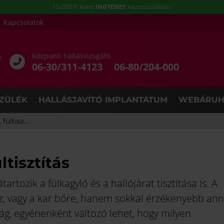
15.000 Ft felett
INGYENES
házhozszállítás!
Kapcsolatok
Központi hallásvizsgáló
e
06-30/311-4123
06-80/204-000
ZÜLÉK
HALLÁSJAVÍTÓ IMPLANTÁTUM
WEBÁRUH
fültisz...
ltisztítás
tozik a fülkagyló és a hallójárat tisztítása is. A
éz, vagy a kar bőre, hanem sokkal érzékenyebb ann
ág, egyénenként változó lehet, hogy milyen