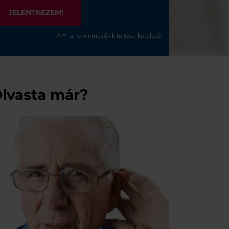
JELENTKEZEM!
A * -al jelölt mezők kitöltése kötelező
lvasta már?