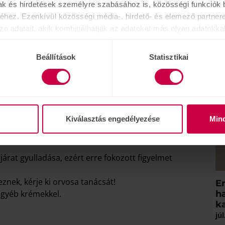
könnyen lecsúszhat a vatta és bent maradhat a
ak és hirdetések személyre szabásához is, közösségi funkciók b
to
kár több hétig, esetleg hónapig is bent lehet a
hez. Ezenkívül közösségi média-, hirdető- és elemező partner
z. Melynek következtében komoly gyulladás, fertőzés
zó adatait, akik kombinálhatják az adatokat más olyan adatokka
]
sznált más szolgáltatásokból gyűjtöttek.
Beállítások
Statisztikai
 fülbe vizet, sprayt ne fújjon, mert azáltal nem ürül
áratban és kellemetlen hallójárat gyulladást okozhat. A
Kiválasztás engedélyezése
Min
ltétlenül kérje ki fül-orr-gégész orvosa
árat gyulladása, ezért erre fokozott figyelmet
znek, kérje ki orvosa tanácsát!
Er
egyéb krémekkel.
ha
k
júl