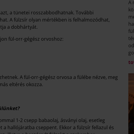
A 
kö
 azt, a tünetei rosszabbodhatnak. További
me
zhat. A fülzsír olyan mértékben is felhalmozódhat,
ha
tja a dobhártyát.
fü
té
ljon fül-orr-gégész orvoshoz:
od
go
to
lezhetnek. A fül-orr-gégész orvosa a fülébe nézve, meg
 más eltérés okozza.
fülünket?
alommal 1-2 csepp babaolaj, ásványi olaj, esetleg
 a hallójáratba cseppent. Ekkor a fülzsír fellazul és