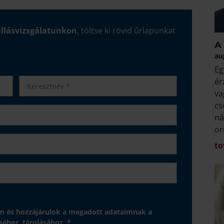
allásvizsgálatunkon
, töltse ki rövid űrlapunkat
A 
au
Eg
ér
va
cs
ná
or
to
 és hozzájárulok a megadott adataimnak a
séhez, tárolásához. *