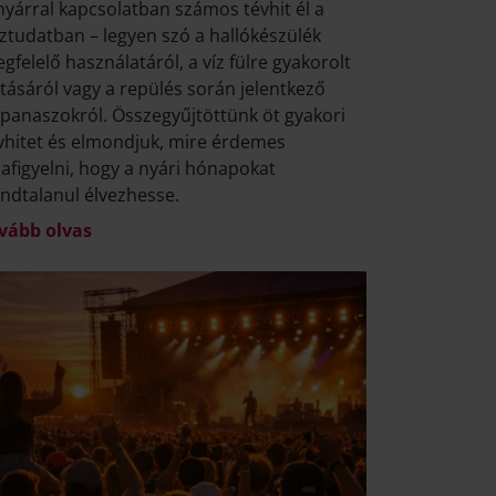
nyárral kapcsolatban számos tévhit él a
ztudatban – legyen szó a hallókészülék
gfelelő használatáról, a víz fülre gyakorolt
tásáról vagy a repülés során jelentkező
lpanaszokról. Összegyűjtöttünk öt gyakori
vhitet és elmondjuk, mire érdemes
afigyelni, hogy a nyári hónapokat
ndtalanul élvezhesse.
vább olvas