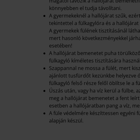
magától távozik a hallójárat bemenethe
könnyebben el tudja távolítani.
A gyermekeknél a hallójárat szűk, ezért 
tekintettel a fülkagylóra és a hallójárat
A gyermekek fülének tisztításánál látha
mert hasonló következményekkel járhat 
esetében!
A hallójárat bemenetet puha törülköző cs
fülkagyló kíméletes tisztítására használ
Szappannal ne mossa a fülét, mert kisz
ajánlott tusfürdőt kezünkbe helyezve óv
fülkagyló felső része felől öblítse le a 
Úszás után, vagy ha víz kerül a fülbe, 
meg a hallójárat bemenetet a fent leí
esetben a hallójáratban pang a víz, mel
A füle védelmére készíttessen egyéni fü
alapján készül.