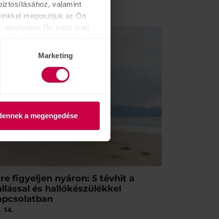
iztosításához, valamint
vább olvas
einkkel megosztjuk az Ön
l, amelyeket Ön adott meg
Marketing
dennek a megengedése
re figyeljen nyáron: 5 tévhit a
llással és hallókészülékkel
apcsolatban
.
14.