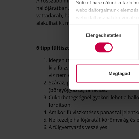
A rosszabb minőségű fültisztító pálcikáról 
Sütiket használunk a tartalm
hallójáratban. Amennyiben nem veszi észre a
weboldalforgalmunk elemzésé
vattadarab, ha nem fordul fül-orr-gégészhe
weboldalhasználatra vonatko
alakulhat ki, mely akár tályogot is okozhat!
[1
számukra vagy az Ön által ha
Hozzájárulás
Elengedhetetlen
kiválasztása
6 tipp fültisztításhoz:
Idegen tárgyakkal ne nyúljon a fülébe! A
ki a fülzsír, hanem pang a víz a hallój
Megtagad
víz nem oldja a zsírt!
Száraz, pörkös hallójárat kezelésénél fe
(bőrgyógyásza) tanácsát.
Cukorbetegségnél gyakori lehet a hallój
fordítson.
Amikor fülviszketéses panaszai jelentke
Ne kezelje hallójáratát körömvirág és 
A fülgyertyázás veszélyes!