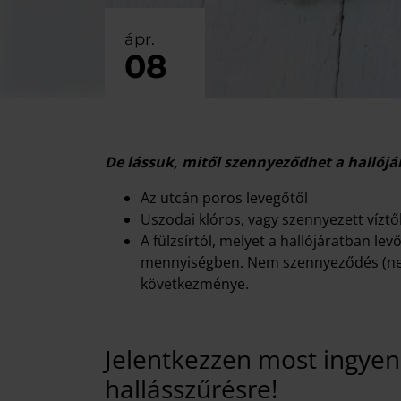
ápr.
08
De lássuk, mitől szennyeződhet a hallójá
Az utcán poros levegőtől
Uszodai klóros, vagy szennyezett víztő
A fülzsírtól, melyet a hallójáratban l
mennyiségben. Nem szennyeződés (nem 
következménye.
Jelentkezzen most ingyene
hallásszűrésre!