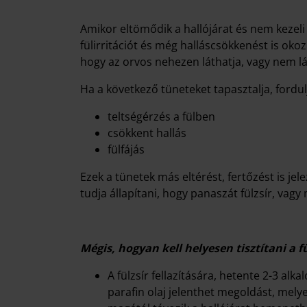
Amikor eltömődik a hallójárat és nem kezeli
fülirritációt és még halláscsökkenést is oko
hogy az orvos nehezen láthatja, vagy nem lá
Ha a következő tüneteket tapasztalja, fordu
teltségérzés a fülben
csökkent hallás
fülfájás
Ezek a tünetek más eltérést, fertőzést is je
tudja állapítani, hogy panaszát fülzsír, vagy
Mégis, hogyan kell helyesen tisztítani a 
A fülzsír fellazítására, hetente 2-3 alk
parafin olaj jelenthet megoldást, melyet