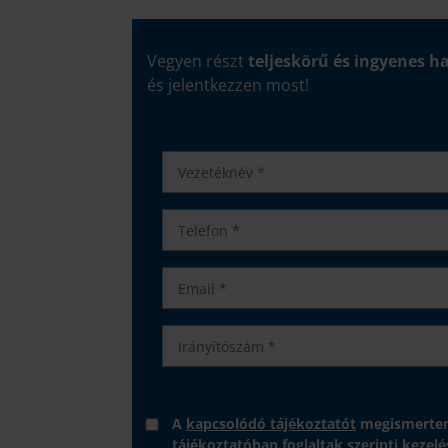
Vegyen részt
teljeskörű és ingyenes h
és jelentkezzen most!
A
kapcsolódó tájékoztatót
megismertem
tájékoztatóban foglaltak szerinti kezelé