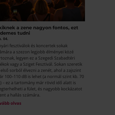
kiknek a zene nagyon fontos, ezt
rdemes tudni
n.
04.
nyári fesztiválok és koncertek sokak
ámára a szezon legjobb élményei közé
rtoznak, legyen ez a Szegedi Szabadtéri
tékok vagy a Sziget Fesztivál. Sokan szeretik
 első sorból élvezni a zenét, ahol a zajszint
ár 100–110 dB is lehet (a normál szint kb. 70
) – ez a tartomány már rövid idő alatt is
gterhelheti a fület, és nagyobb kockázatot
lent a hallás számára.
vább olvas