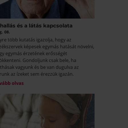
hallás és a látás kapcsolata
g.
08.
yre több kutatás igazolja, hogy az
zékszervek képesek egymás hatását növelni,
gy egymás érzetének erősségét
ökkenteni. Gondoljunk csak bele, ha
thásak vagyunk és be van dugulva az
runk az ízeket sem érezzük igazán.
vább olvas