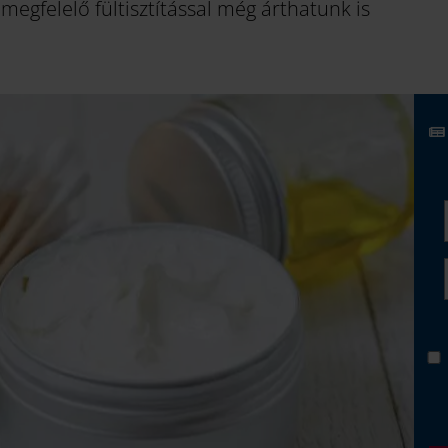
egfelelő fültisztítással még árthatunk is