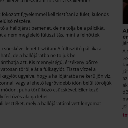
z, illetve a beszáradt fülzsírt a szakember
fokozott figyelemmel kell tisztítani a fület, különös
 elülső részére.
tó a hallójárat bemenet, de ne tolja be a pálcikát,
A
a nem megfelelő fültisztítás, mint a felnőttek
é
jú
ücskével lehet tisztítani.A fültisztító pálcika a
A 
ható, de a hallójáratba ne toljuk be.
sz
áríthatja azt. Kis mennyiségű, érzékeny bőrre
ta
atosan törölje át a fülkagylót. Tiszta vízzel a
Já
fülkagylót ügyelve, hogy a hallójáratba ne kerüljön víz.
az
azonnal, vagy a lehető legrövidebb időn belül töröljük
ak
rt módon, puha törülköző csücskével. Ellenkező
dB
y fertőzés alapja lehet.
me
lillesztéket, mely a hallójáratáról vett lenyomat
je
to