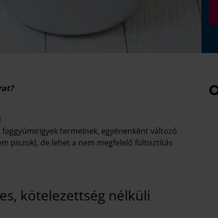
O
rat?
l
evő faggyúmirigyek termelnek, egyénenként változó
piszok), de lehet a nem megfelelő fültisztítás
s, kötelezettség nélküli