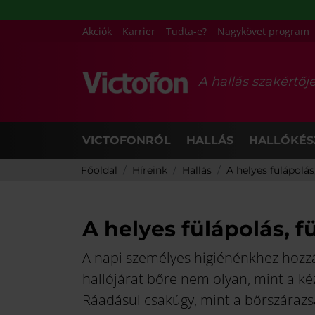
Akciók
Karrier
Tudta-e?
Nagykövet program
A hallás szakértőj
VICTOFONRÓL
HALLÁS
HALLÓKÉS
Főoldal
Híreink
Hallás
A helyes fülápolás, 
A helyes fülápolás, fü
A napi személyes higiénénkhez hozzátar
hallójárat bőre nem olyan, mint a k
Ráadásul csakúgy, mint a bőrszárazs