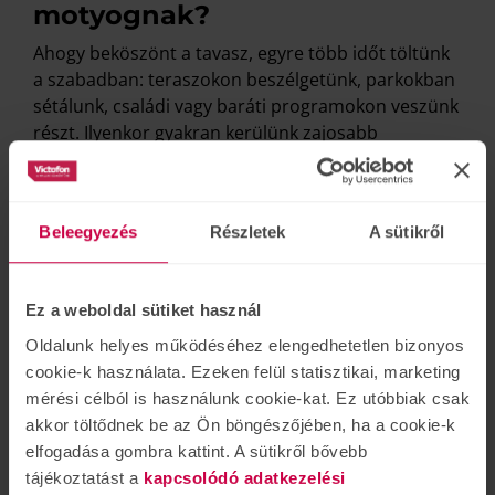
motyognak?
Ahogy beköszönt a tavasz, egyre több időt töltünk
a szabadban: teraszokon beszélgetünk, parkokban
sétálunk, családi vagy baráti programokon veszünk
részt. Ilyenkor gyakran kerülünk zajosabb
környezetbe, ahol több ember beszél egyszerre.
Sokak számára ilyenkor tűnik fel először egy furcsa
jelenség: mintha mások motyognának. A mondatok
Beleegyezés
Részletek
A sütikről
vége elvész, bizonyos szavak összemosódnak, és
egyre gyakrabban kell visszakérdezni: „Mit
mondtál?” Bár elsőre úgy tűnhet, hogy a
Ez a weboldal sütiket használ
beszélgetőpartner beszél kevésbé érthetően,
valójában sokszor a hallás apró változásai állnak a
Oldalunk helyes működéséhez elengedhetetlen bizonyos
háttérben.
cookie-k használata. Ezeken felül statisztikai, marketing
mérési célból is használunk cookie-kat. Ez utóbbiak csak
akkor töltődnek be az Ön böngészőjében, ha a cookie-k
TOVÁBB
elfogadása gombra kattint. A sütikről bővebb
tájékoztatást a
kapcsolódó adatkezelési