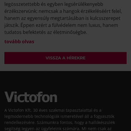
legösszetettebb és egyben legsérülékenyebb
érzékszervünk: nemcsak a hangok érzékeléséért felel,
hanem az egyensúly megtartásában is kulcsszerepet
játszik. Éppen ezért a fülvédelem nem luxus, hanem
tudatos befektetés az életminőségbe.
tovább olvas
VISSZA A HÍREKRE
A Victofon Kft. 30 éves szakmai tapasztalattal és a
legmodernebb technológiák ismeretével áll a fogyasztók
rendelkezésére. Számunkra fontos, hogy a hallókészülék
segítség legyen az ügyfeleink számára. Mi nem csak az