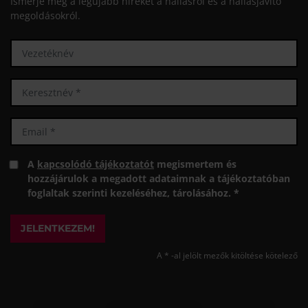
Ismerje meg a legújabb híreket a hallásról és a hallásjavító
megoldásokról.
A
kapcsolódó tájékoztatót
megismertem és
hozzájárulok a megadott adataimnak a tájékoztatóban
foglaltak szerinti kezeléséhez, tárolásához. *
JELENTKEZEM!
A * -al jelölt mezők kitöltése kötelező