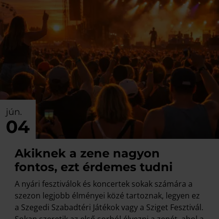
jún.
04
Akiknek a zene nagyon
fontos, ezt érdemes tudni
A nyári fesztiválok és koncertek sokak számára a
szezon legjobb élményei közé tartoznak, legyen ez
a Szegedi Szabadtéri Játékok vagy a Sziget Fesztivál.
Sokan szeretik az első sorból élvezni a zenét, ahol a