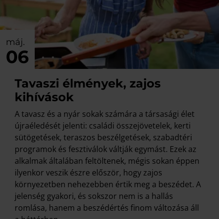
máj.
06
Tavaszi élmények, zajos
kihívások
A tavasz és a nyár sokak számára a társasági élet
újraéledését jelenti: családi összejövetelek, kerti
sütögetések, teraszos beszélgetések, szabadtéri
programok és fesztiválok váltják egymást. Ezek az
alkalmak általában feltöltenek, mégis sokan éppen
ilyenkor veszik észre először, hogy zajos
környezetben nehezebben értik meg a beszédet. A
jelenség gyakori, és sokszor nem is a hallás
romlása, hanem a beszédértés finom változása áll