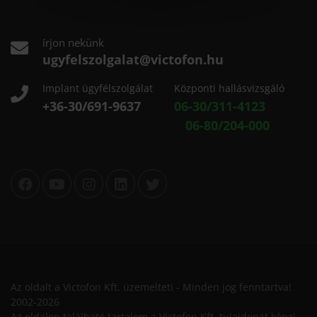
írjon nekünk
ugyfelszolgalat@victofon.hu
Implant ügyfélszolgálat
Központi hallásvizsgáló
+36-30/691-9637
06-30/311-4123
06-80/204-000
Az oldalt a Victofon Kft. üzemelteti - Minden jog fenntartva!
2002-2026
Az oldalon található tartalom a Victofon Kft. tulajdonát képzi.