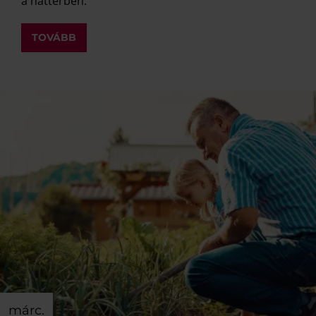
a háttérben.
TOVÁBB
márc.