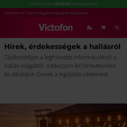
15.000 Ft felett
INGYENES
házhozszállítás!
Akciók
Karrier
Tudta-e?
Nagykövet program
Kapcsolatok
Hírek, érdekességek a hallásról
Tájékozódjon a legfrissebb információkról a
hallás világából. Iratkozzon fel hírlevelünkre
és elküldjük Önnek a legújabb cikkeinket.