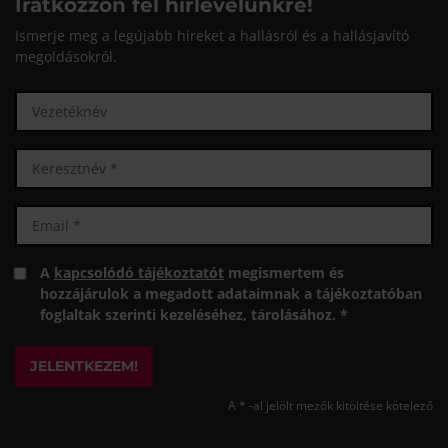
Iratkozzon fel hírlevelünkre!
Ismerje meg a legújabb híreket a hallásról és a hallásjavító
megoldásokról.
A
kapcsolódó tájékoztatót
megismertem és
hozzájárulok a megadott adataimnak a tájékoztatóban
foglaltak szerinti kezeléséhez, tárolásához. *
JELENTKEZEM!
A * -al jelölt mezők kitöltése kötelező