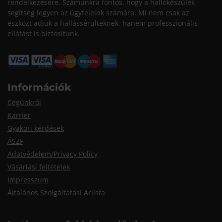
rendelkezésére. Számunkra fontos, hogy a hallókészülék
segítség legyen az ügyfeleink számára. Mi nem csak az
eszközt adjuk a hallássérülteknek, hanem professzionális
ellátást is biztosítunk.
Információk
Cégünkről
Karrier
Gyakori kérdések
ÁSZF
Adatvédelem/Privacy Policy
Vásárlási feltételek
Impresszum
Általános Szolgáltatási Árlista