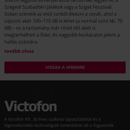
Szegedi Szabadtéri Játékok vagy a Sziget Fesztivál.
Sokan szeretik az első sorból élvezni a zenét, ahol a
zajszint akár 100–110 dB is lehet (a normál szint kb. 70
dB) – ez a tartomány már rövid idő alatt is
megterhelheti a fület, és nagyobb kockázatot jelent a
hallás számára.
tovább olvas
VISSZA A HÍREKRE
A Victofon Kft. 30 éves szakmai tapasztalattal és a
legmodernebb technológiák ismeretével áll a fogyasztók