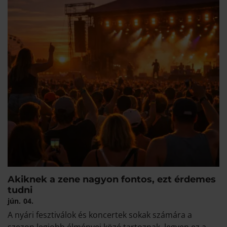
Akiknek a zene nagyon fontos, ezt érdemes
tudni
jún.
04.
A nyári fesztiválok és koncertek sokak számára a
szezon legjobb élményei közé tartoznak, legyen ez a