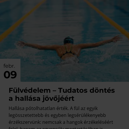
febr.
09
Fülvédelem – Tudatos döntés
a hallása jövőjéért
Hallása pótolhatatlan érték. A fül az egyik
legösszetettebb és egyben legsérülékenyebb
érzékszervünk: nemcsak a hangok érzékeléséért
felel, hanem az egyensúly megtartásában is