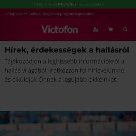
15.000 Ft felett
INGYENES
házhozszállítás!
Akciók
Karrier
Tudta-e?
Nagykövet program
Kapcsolatok
Hírek, érdekességek a hallásról
Tájékozódjon a legfrissebb információkról a
hallás világából. Iratkozzon fel hírlevelünkre
és elküldjük Önnek a legújabb cikkeinket.