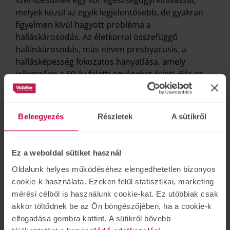
szembesülnek egy sor egészségügyi kihívással,
melyek közül az egyik legjelentősebb, de gyakran
figyelmen kívül hagyott probléma a
halláskárosodás. Az életkorral összefüggő
halláskárosodás, más néven presbyacusis, a
hallásképesség fokozatos hanyatlása, amely
jellemzően a 60 év feletti egyéneket érinti. Bár ez
egy gyakori állapot, hatásai messze túlmutatnak a
füleken: érzelmi, szociális és pszichológiai
következményekkel is jár. Az időskori
Beleegyezés
Részletek
A sütikről
halláscsökkenés egyik legaggasztóbb hatása a
társadalmi elszigeteltség fokozott kockázata.
Cikkünkben a presbyacusis és a társadalmi
Ez a weboldal sütiket használ
elszigeteltség közötti összefüggést mutatjuk be,
Oldalunk helyes működéséhez elengedhetetlen bizonyos
rávilágítva ennek a kapcsolatnak a
cookie-k használata. Ezeken felül statisztikai, marketing
következményeire és a korai beavatkozás
mérési célból is használunk cookie-kat. Ez utóbbiak csak
fontosságára.
akkor töltődnek be az Ön böngészőjében, ha a cookie-k
elfogadása gombra kattint. A sütikről bővebb
TOVÁBB