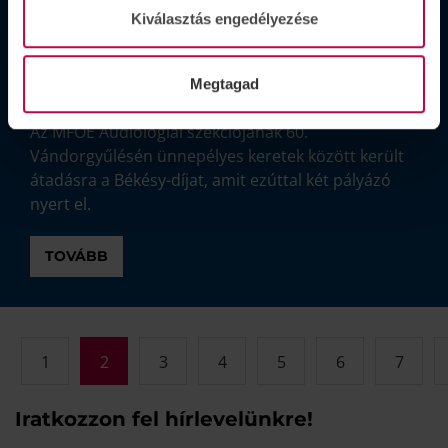
Kiválasztás engedélyezése
Két nyertese lett a 60.
Audiológiai Vándorgyűlésen a
Megtagad
Békésy pályázatnak
Az MFOE Audiológiai szekciójának 60.
Vándorgyűlésén ünnepélyes keretek között került
átadásra a Békésy-díjat, amit ezúttal két pályázó
nyert el.
TOVÁBB
1
2
3
4
5
6
7
Iratkozzon fel hírlevelünkre!