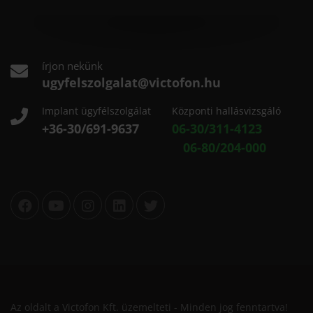
írjon nekünk
ugyfelszolgalat@victofon.hu
Implant ügyfélszolgálat
Központi hallásvizsgáló
+36-30/691-9637
06-30/311-4123
06-80/204-000
Az oldalt a Victofon Kft. üzemelteti - Minden jog fenntartva!