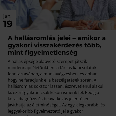
jan.
19
A hallásromlás jelei – amikor a
gyakori visszakérdezés több,
mint figyelmetlenség
A hallás épsége alapvető szerepet játszik
mindennapi életünkben: a társas kapcsolatok
fenntartásában, a munkavégzésben, és abban,
hogy ne fáradjunk el a beszélgetések során. A
hallásromlás sokszor lassan, észrevétlenül alakul
ki, ezért gyakran csak későn ismerik fel. Pedig a
korai diagnózis és beavatkozás jelentősen
javíthatja az életminőséget. Az egyik legkorábbi és
leggyakoribb figyelmeztető jel a gyakori