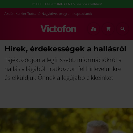
15.000 Ft felett
INGYENES
házhozszállítás!
Akciók
Karrier
Tudta-e?
Nagykövet program
Kapcsolatok
Hírek, érdekességek a hallásról
Tájékozódjon a legfrissebb információkról a
hallás világából. Iratkozzon fel hírlevelünkre
és elküldjük Önnek a legújabb cikkeinket.