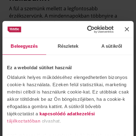
A fül a szemünk mellett a legfontosabb
érzékszervünk. A mindennapokban többnyire a
hallásunkra támaszkodunk a beszélgetések során.
Mindemellett a hallásunknak köszönhetjük, hogy
halljuk a fák susogását, a madarak csiripelését, a
szél zúgását és számos más olyan hangot, mely
Beleegyezés
Részletek
A sütikről
színesíti az életünket. Éppen ezért jár komoly
következményekkel a halláscsökkenés a
mindennapi életünk szempontjából.
Ez a weboldal sütiket használ
Oldalunk helyes működéséhez elengedhetetlen bizonyos
TOVÁBB
cookie-k használata. Ezeken felül statisztikai, marketing
mérési célból is használunk cookie-kat. Ez utóbbiak csak
akkor töltődnek be az Ön böngészőjében, ha a cookie-k
elfogadása gombra kattint. A sütikről bővebb
tájékoztatást a
kapcsolódó adatkezelési
tájékoztatóban
olvashat.
Sütiket használunk a tartalmak és hirdetések személyre