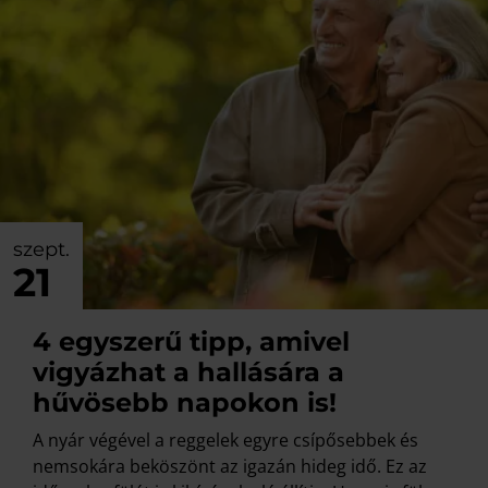
szept.
21
4 egyszerű tipp, amivel
vigyázhat a hallására a
hűvösebb napokon is!
A nyár végével a reggelek egyre csípősebbek és
nemsokára beköszönt az igazán hideg idő. Ez az