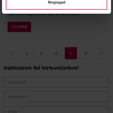
körültekintéssel, rendszeres hallásvizsgálattal és -
Megtagad
ha szükséges - hallókészülékkel javítható vagy akár
teljesen megszüntethető ez az állapot!
TOVÁBB
1
2
3
4
5
6
7
Iratkozzon fel hírlevelünkre!