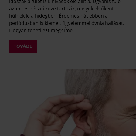
időszak a fülét is kihívások elé állítja. Ugyanis füle
azon testrészei közé tartozik, melyek elsőként
hűlnek le a hidegben. Érdemes hát ebben a
periódusban is kiemelt figyelemmel óvnia hallását.
Hogyan teheti ezt meg? Íme!
TOVÁBB