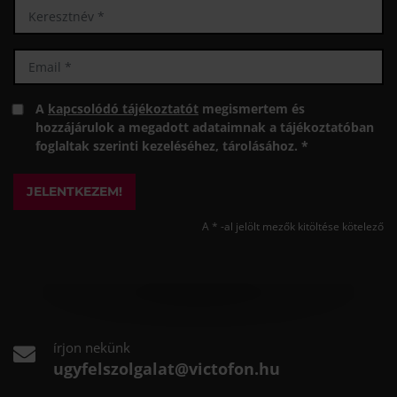
A
kapcsolódó tájékoztatót
megismertem és
hozzájárulok a megadott adataimnak a tájékoztatóban
foglaltak szerinti kezeléséhez, tárolásához. *
JELENTKEZEM!
A * -al jelölt mezők kitöltése kötelező
írjon nekünk
ugyfelszolgalat@victofon.hu