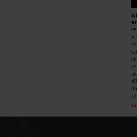
A
é
jú
A 
sz
ta
Já
az
ak
dB
me
je
to