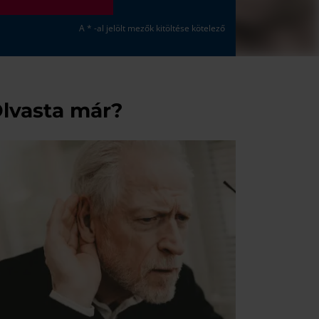
A * -al jelölt mezők kitöltése kötelező
lvasta már?