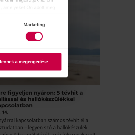
einkkel megosztjuk az Ön
l, amelyeket Ön adott meg
Marketing
dennek a megengedése
re figyeljen nyáron: 5 tévhit a
llással és hallókészülékkel
apcsolatban
.
14.
nyárral kapcsolatban számos tévhit él a
ztudatban – legyen szó a hallókészülék
gfelelő használatáról, a víz fülre gyakorolt