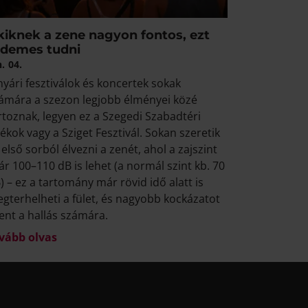
kiknek a zene nagyon fontos, ezt
rdemes tudni
n.
04.
nyári fesztiválok és koncertek sokak
ámára a szezon legjobb élményei közé
rtoznak, legyen ez a Szegedi Szabadtéri
tékok vagy a Sziget Fesztivál. Sokan szeretik
 első sorból élvezni a zenét, ahol a zajszint
ár 100–110 dB is lehet (a normál szint kb. 70
) – ez a tartomány már rövid idő alatt is
gterhelheti a fület, és nagyobb kockázatot
lent a hallás számára.
vább olvas