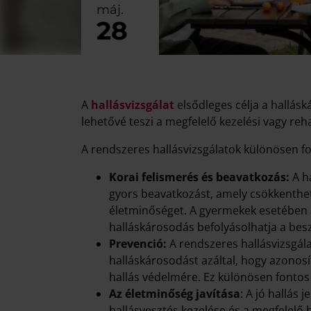
máj.
28
A
hallásvizsgálat
elsődleges célja a hallás
lehetővé teszi a megfelelő kezelési vagy reh
A rendszeres hallásvizsgálatok különösen f
Korai felismerés és beavatkozás:
A ha
gyors beavatkozást, amely csökkenthet
életminőséget. A gyermekek esetében a
halláskárosodás befolyásolhatja a beszé
Prevenció:
A rendszeres hallásvizsgál
halláskárosodást azáltal, hogy azonosí
hallás védelmére. Ez különösen fonto
Az életminőség javítása
: A jó hallás
hallásvesztés kezelése és a megfelelő 