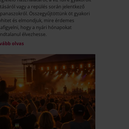
tásáról vagy a repülés során jelentkező
lpanaszokról. Összegyűjtöttünk öt gyakori
vhitet és elmondjuk, mire érdemes
afigyelni, hogy a nyári hónapokat
ndtalanul élvezhesse.
vább olvas