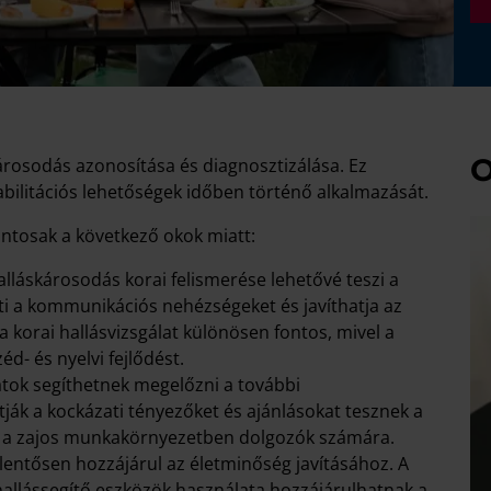
O
károsodás azonosítása és diagnosztizálása. Ez
abilitációs lehetőségek időben történő alkalmazását.
ontosak a következő okok miatt:
lláskárosodás korai felismerése lehetővé teszi a
i a kommunikációs nehézségeket és javíthatja az
 korai hallásvizsgálat különösen fontos, mivel a
d- és nyelvi fejlődést.
atok segíthetnek megelőzni a további
tják a kockázati tényezőket és ajánlásokat tesznek a
s a zajos munkakörnyezetben dolgozók számára.
 jelentősen hozzájárul az életminőség javításához. A
hallássegítő eszközök használata hozzájárulhatnak a