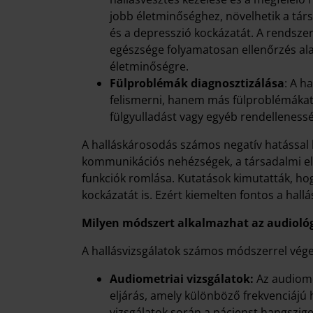
jobb életminőséghez, növelhetik a társa
és a depresszió kockázatát. A rendszer
egészsége folyamatosan ellenőrzés alat
életminőségre.
Fülproblémák diagnosztizálása
: A h
felismerni, hanem más fülproblémákat i
fülgyulladást vagy egyéb rendelleness
A halláskárosodás számos negatív hatással l
kommunikációs nehézségek, a társadalmi elsz
funkciók romlása. Kutatások kimutatták, ho
kockázatát is. Ezért kiemelten fontos a hal
Milyen módszert alkalmazhat az audioló
A hallásvizsgálatok számos módszerrel vége
Audiometriai vizsgálatok:
Az audiome
eljárás, amely különböző frekvenciájú
vizsgálatok során a pácienst hangszige