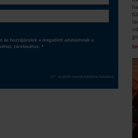
ha
fü
té
od
go
 és hozzájárulok a megadott adataimnak a
to
séhez, tárolásához. *
A * -al jelölt mezők kitöltése kötelező