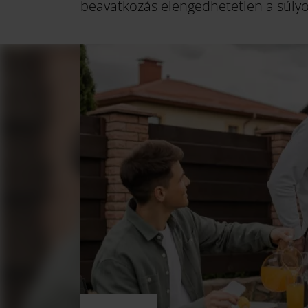
beavatkozás elengedhetetlen a súly