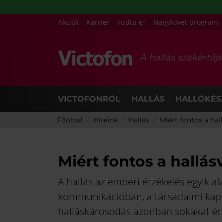
Akciók
Karrier
Tudta-e?
Nagykövet program
A hallás szakértőj
VICTOFONRÓL
HALLÁS
HALLÓKÉS
Főoldal
Híreink
Hallás
Miért fontos a hall
Miért fontos a hallás
A hallás az emberi érzékelés egyik al
kommunikációban, a társadalmi kapc
halláskárosodás azonban sokakat éri