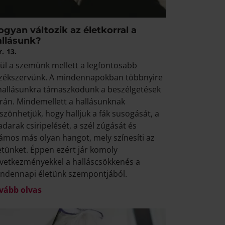
gyan változik az életkorral a
allásunk?
r.
13.
fül a szemünk mellett a legfontosabb
zékszervünk. A mindennapokban többnyire
hallásunkra támaszkodunk a beszélgetések
rán. Mindemellett a hallásunknak
szönhetjük, hogy halljuk a fák susogását, a
darak csiripelését, a szél zúgását és
ámos más olyan hangot, mely színesíti az
etünket. Éppen ezért jár komoly
vetkezményekkel a halláscsökkenés a
ndennapi életünk szempontjából.
vább olvas