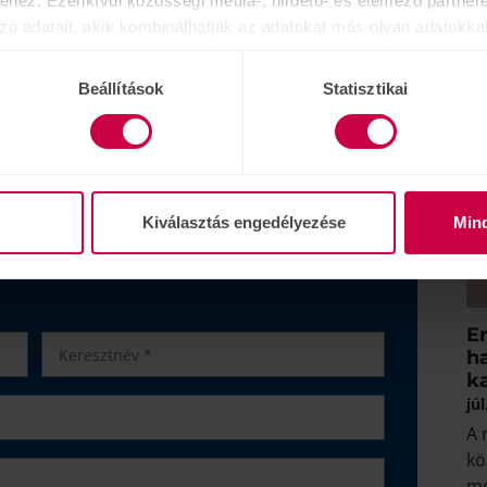
hez. Ezenkívül közösségi média-, hirdető- és elemező partner
osít szalonjaiban. Jelentkezés után kollégáink a
zó adatait, akik kombinálhatják az adatokat más olyan adatokka
tot biztosítanak az Önhöz legközelebb lévő
sznált más szolgáltatásokból gyűjtöttek.
ztalhatja meg audiológusaink szakértelmét.
Beállítások
Statisztikai
s, kötelezettség nélküli
Kiválasztás engedélyezése
Min
allásvizsgálatunkon
, töltse ki rövid űrlapunkat
Er
ha
k
júl
A 
kö
me