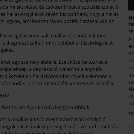
dalmi aktivitást, és csökkenthetik a szociális izoláció
es hallásvizsgálatok révén biztosítható, hogy a hallás
Ho
t legyen, ami hosszú távon pozitív hatással van az
h
áp
allásvizsgálat nemcsak a halláskárosodást képes
A 
s diagnosztizálhat, mint például a fülzsírdugulást,
ér
égeket.
a 
so
ehet egy személy életére. Ezek közé tartoznak a
kö
igeteltség, a depresszió, valamint a kognitív
ma
gy a kezeletlen halláskárosodás növeli a demencia
sz
láskárosodás időben történő felismerése és kezelése.
él
gus?
kö
mi
zhetők, amelyek közül a leggyakoribbak:
to
tria a hallásküszöb meghatározására szolgáló
 hangok hallásának képességét méri. Az audiometriás
telt helyiségben helyezik el, és különböző