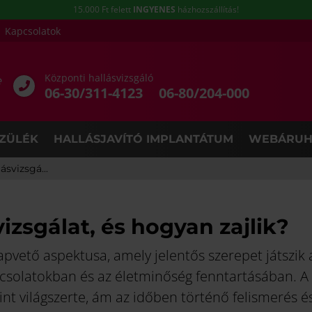
15.000 Ft felett
INGYENES
házhozszállítás!
Kapcsolatok
Központi hallásvizsgáló
e
06-30/311-4123
06-80/204-000
ZÜLÉK
HALLÁSJAVÍTÓ IMPLANTÁTUM
WEBÁRUH
ásvizsgá...
vizsgálat, és hogyan zajlik?
apvető aspektusa, amely jelentős szerepet játszik 
solatokban és az életminőség fenntartásában. A
nt világszerte, ám az időben történő felismerés é