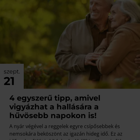
szept.
21
4 egyszerű tipp, amivel
vigyázhat a hallására a
hűvösebb napokon is!
A nyár végével a reggelek egyre csípősebbek és
nemsokára beköszönt az igazán hideg idő. Ez az