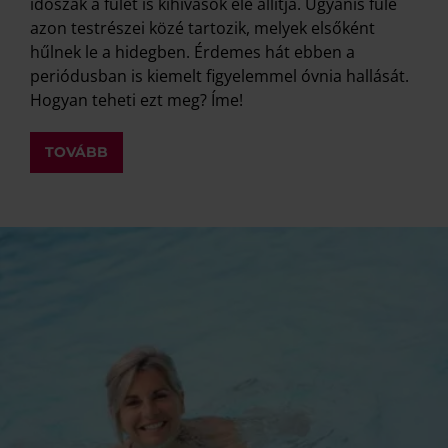
időszak a fülét is kihívások elé állítja. Ugyanis füle
azon testrészei közé tartozik, melyek elsőként
hűlnek le a hidegben. Érdemes hát ebben a
periódusban is kiemelt figyelemmel óvnia hallását.
Hogyan teheti ezt meg? Íme!
TOVÁBB