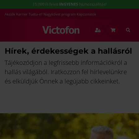
15.000 Ft felett
INGYENES
házhozszállítás!
Akciók
Karrier
Tudta-e?
Nagykövet program
Kapcsolatok
Hírek, érdekességek a hallásról
Tájékozódjon a legfrissebb információkról a
hallás világából. Iratkozzon fel hírlevelünkre
és elküldjük Önnek a legújabb cikkeinket.