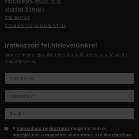
Adatvédelem/Privacy Policy
Vásárlási feltételek
Impresszum
Általános Szolgáltatási Árlista
Iratkozzon fel hírlevelünkre!
Ismerje meg a legújabb híreket a hallásról és a hallásjavító
megoldásokról.
A
kapcsolódó tájékoztatót
megismertem és
hozzájárulok a megadott adataimnak a tájékoztatóban