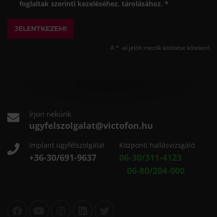
foglaltak szerinti kezeléséhez, tárolásához. *
JELENTKEZEM!
A * -al jelölt mezők kitöltése kötelező
írjon nekünk
ugyfelszolgalat@victofon.hu
Implant ügyfélszolgálat
Központi hallásvizsgáló
+36-30/691-9637
06-30/311-4123
06-80/204-000