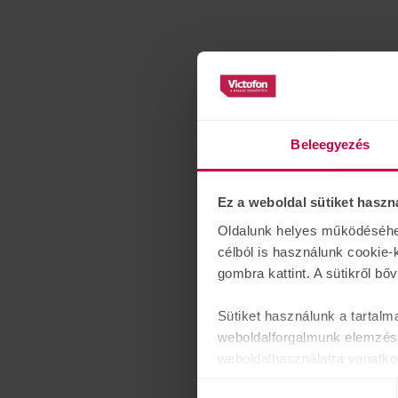
Beleegyezés
Ez a weboldal sütiket haszn
Oldalunk helyes működéséhez 
célból is használunk cookie-
gombra kattint. A sütikről bő
Sütiket használunk a tartalm
weboldalforgalmunk elemzésé
weboldalhasználatra vonatko
számukra vagy az Ön által ha
Hozzájárulás