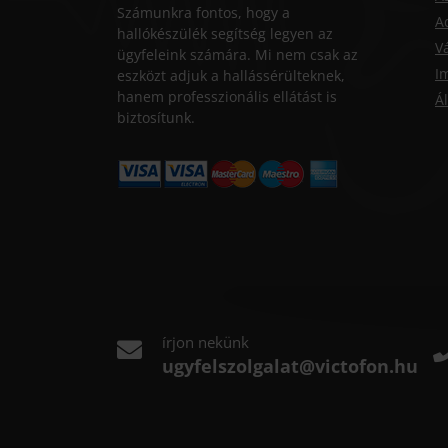
Számunkra fontos, hogy a
A
hallókészülék segítség legyen az
Vá
ügyfeleink számára. Mi nem csak az
I
eszközt adjuk a hallássérülteknek,
hanem professzionális ellátást is
Ál
biztosítunk.
írjon nekünk
ugyfelszolgalat@victofon.hu