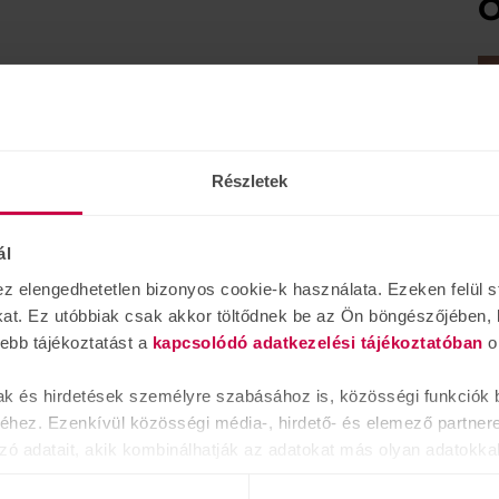
O
Részletek
ál
elengedhetetlen bizonyos cookie-k használata. Ezeken felül st
kat. Ez utóbbiak csak akkor töltődnek be az Ön böngészőjében, 
vebb tájékoztatást a
kapcsolódó adatkezelési tájékoztatóban
o
ak és hirdetések személyre szabásához is, közösségi funkciók b
A
hez. Ezenkívül közösségi média-, hirdető- és elemező partner
é
jú
zó adatait, akik kombinálhatják az adatokat más olyan adatokka
sznált más szolgáltatásokból gyűjtöttek.
A 