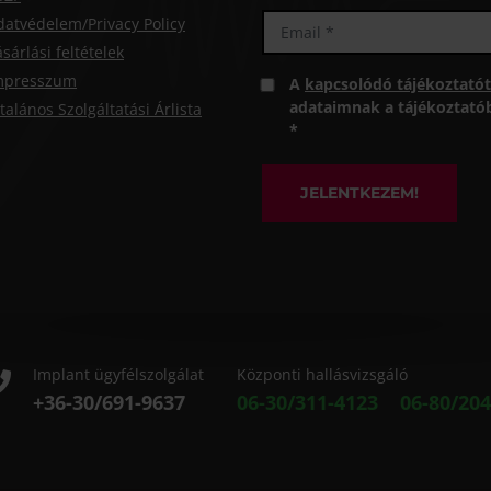
datvédelem/Privacy Policy
sárlási feltételek
mpresszum
A
kapcsolódó tájékoztatót
adataimnak a tájékoztatóba
talános Szolgáltatási Árlista
*
JELENTKEZEM!
Implant ügyfélszolgálat
Központi hallásvizsgáló
+36-30/691-9637
06-30/311-4123
06-80/204