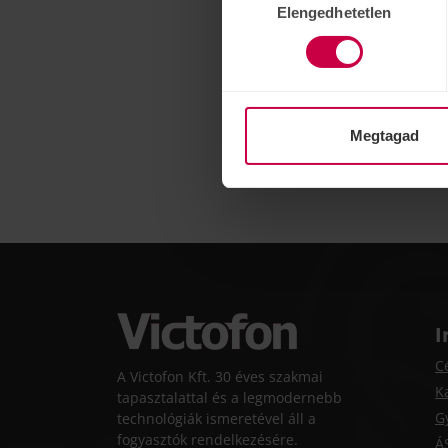
Elengedhetetlen
kiválasztása
Megtagad
I
C
A Victofon Kft. 30 éves szakmai
K
tapasztalattal és a legmodernebb
G
technológiák ismeretével áll a
fogyasztók rendelkezésére.
Á