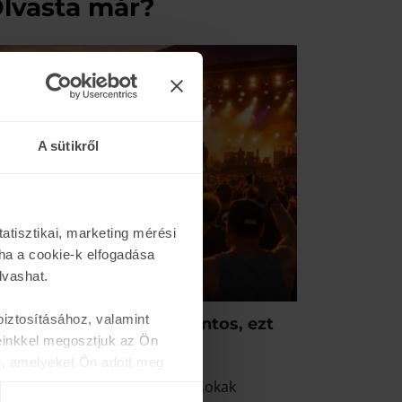
lvasta már?
A sütikről
atisztikai, marketing mérési
ha a cookie-k elfogadása
lvashat.
iztosításához, valamint
kiknek a zene nagyon fontos, ezt
einkkel megosztjuk az Ön
rdemes tudni
n.
04.
l, amelyeket Ön adott meg
nyári fesztiválok és koncertek sokak