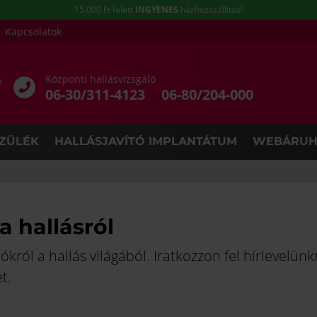
15.000 Ft felett
INGYENES
házhozszállítás!
Kapcsolatok
Központi hallásvizsgáló
e
06-30/311-4123
06-80/204-000
ZÜLÉK
HALLÁSJAVÍTÓ IMPLANTÁTUM
WEBÁRUH
a hallásról
król a hallás világából. Iratkozzon fel hírlevelünk
t.