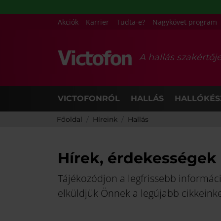
Akciók
Karrier
Tudta-e?
Nagykövet program
A hallás szakértőj
VICTOFONRÓL
HALLÁS
HALLÓKÉS
Főoldal
Híreink
Hallás
Hírek, érdekességek 
Tájékozódjon a legfrissebb információ
elküldjük Önnek a legújabb cikkeinke