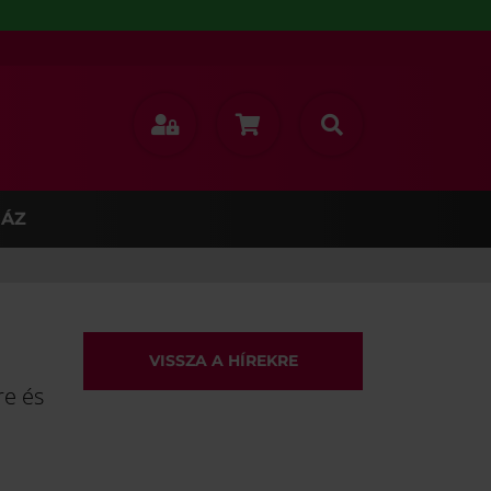
ÁZ
VISSZA A HÍREKRE
re és