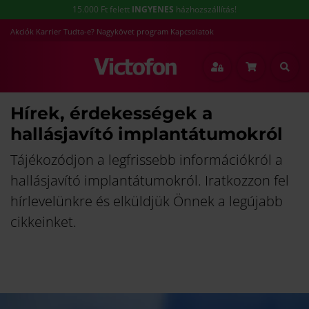
15.000 Ft felett
INGYENES
házhozszállítás!
Akciók
Karrier
Tudta-e?
Nagykövet program
Kapcsolatok
Hírek, érdekességek a
hallásjavító implantátumokról
Tájékozódjon a legfrissebb információkról a
hallásjavító implantátumokról. Iratkozzon fel
hírlevelünkre és elküldjük Önnek a legújabb
cikkeinket.