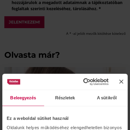
hozzájárulok a megadott adataimnak a tájékoztatóban
foglaltak szerinti kezeléséhez, tárolásához. *
JELENTKEZEM!
A * -al jelölt mezők kitöltése kötelező
Olvasta már?
Beleegyezés
Részletek
A sütikről
Ez a weboldal sütiket használ
Oldalunk helyes működéséhez elengedhetetlen bizonyos