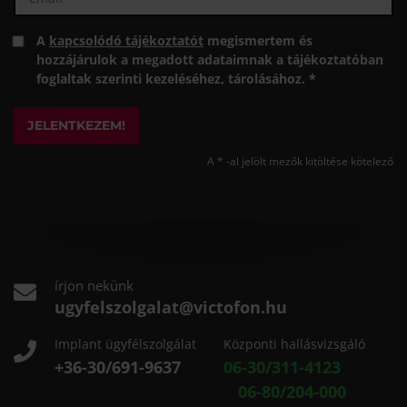
A
kapcsolódó tájékoztatót
megismertem és
hozzájárulok a megadott adataimnak a tájékoztatóban
foglaltak szerinti kezeléséhez, tárolásához. *
JELENTKEZEM!
A * -al jelölt mezők kitöltése kötelező
írjon nekünk
ugyfelszolgalat@victofon.hu
Implant ügyfélszolgálat
Központi hallásvizsgáló
+36-30/691-9637
06-30/311-4123
06-80/204-000