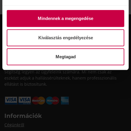
VISSZA A HÍREKRE
Mindennek a megengedése
Kiválasztás engedélyezése
A Victofon Kft. 30 éves szakmai tapasztalattal és a
Megtagad
legmodernebb technológiák ismeretével áll a fogyasztók
rendelkezésére. Számunkra fontos, hogy a hallókészülék
segítség legyen az ügyfeleink számára. Mi nem csak az
eszközt adjuk a hallássérülteknek, hanem professzionális
ellátást is biztosítunk.
Információk
Cégünkről