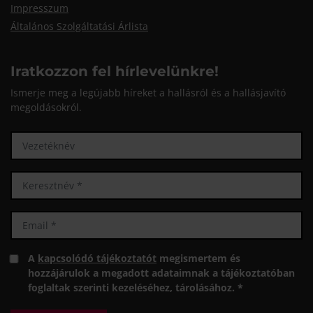
Impresszum
Általános Szolgáltatási Árlista
Iratkozzon fel hírlevelünkre!
Ismerje meg a legújabb híreket a hallásról és a hallásjavító
megoldásokról.
A
kapcsolódó tájékoztatót
megismertem és
hozzájárulok a megadott adataimnak a tájékoztatóban
foglaltak szerinti kezeléséhez, tárolásához. *