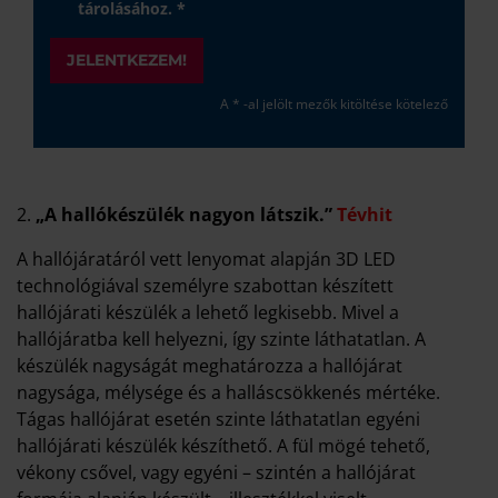
tárolásához. *
JELENTKEZEM!
A * -al jelölt mezők kitöltése kötelező
2.
„A hallókészülék nagyon látszik.”
Tévhit
A hallójáratáról vett lenyomat alapján 3D LED
technológiával személyre szabottan készített
hallójárati készülék a lehető legkisebb. Mivel a
hallójáratba kell helyezni, így szinte láthatatlan. A
készülék nagyságát meghatározza a hallójárat
nagysága, mélysége és a halláscsökkenés mértéke.
Tágas hallójárat esetén szinte láthatatlan egyéni
hallójárati készülék készíthető. A fül mögé tehető,
vékony csővel, vagy egyéni – szintén a hallójárat