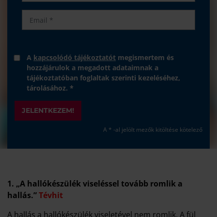
A
kapcsolódó tájékoztatót
megismertem és
hozzájárulok a megadott adataimnak a
tájékoztatóban foglaltak szerinti kezeléséhez,
tárolásához. *
JELENTKEZEM!
A * -al jelölt mezők kitöltése kötelező
1. „A hallókészülék viseléssel tovább romlik a
hallás.”
Tévhit
A hallás a hallókészülék viseletével nem romlik. A fül