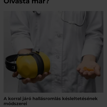
Olvasta már?
A korral járó hallásromlás késleltetésének
módszerei