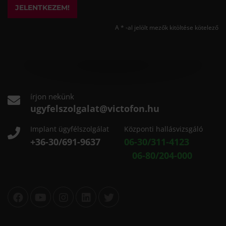
JELENTKEZEM!
A * -al jelölt mezők kitöltése kötelező
írjon nekünk
ugyfelszolgalat@victofon.hu
Implant ügyfélszolgálat
Központi hallásvizsgáló
+36-30/691-9637
06-30/311-4123
06-80/204-000