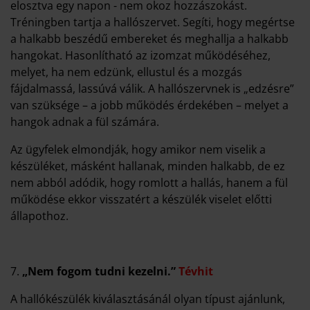
elosztva egy napon - nem okoz hozzászokást.
Tréningben tartja a hallószervet. Segíti, hogy megértse
a halkabb beszédű embereket és meghallja a halkabb
hangokat. Hasonlítható az izomzat működéséhez,
melyet, ha nem edzünk, ellustul és a mozgás
fájdalmassá, lassúvá válik. A hallószervnek is „edzésre”
van szüksége – a jobb működés érdekében – melyet a
hangok adnak a fül számára.
Az ügyfelek elmondják, hogy amikor nem viselik a
készüléket, másként hallanak, minden halkabb, de ez
nem abból adódik, hogy romlott a hallás, hanem a fül
működése ekkor visszatért a készülék viselet előtti
állapothoz.
7.
„Nem fogom tudni kezelni.”
Tévhit
A hallókészülék kiválasztásánál olyan típust ajánlunk,