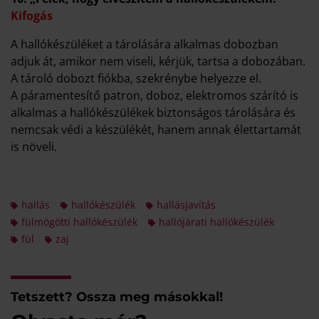
Kifogás
A hallókészüléket a tárolására alkalmas dobozban
adjuk át, amikor nem viseli, kérjük, tartsa a dobozában.
A tároló dobozt fiókba, szekrénybe helyezze el.
A páramentesítő patron, doboz, elektromos szárító is
alkalmas a hallókészülékek biztonságos tárolására és
nemcsak védi a készülékét, hanem annak élettartamát
is növeli.
hallás
hallókészülék
hallásjavítás
fülmögötti hallókészülék
hallójárati hallókészülék
fül
zaj
Tetszett? Ossza meg másokkal!