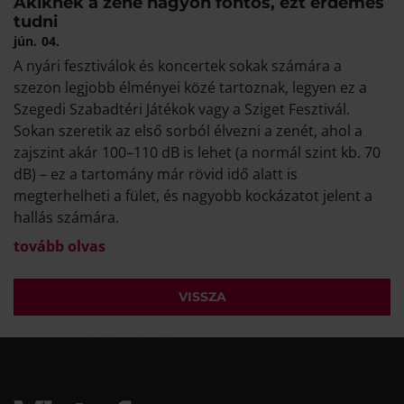
Akiknek a zene nagyon fontos, ezt érdemes
tudni
jún.
04.
A nyári fesztiválok és koncertek sokak számára a
szezon legjobb élményei közé tartoznak, legyen ez a
Szegedi Szabadtéri Játékok vagy a Sziget Fesztivál.
Sokan szeretik az első sorból élvezni a zenét, ahol a
zajszint akár 100–110 dB is lehet (a normál szint kb. 70
dB) – ez a tartomány már rövid idő alatt is
megterhelheti a fület, és nagyobb kockázatot jelent a
hallás számára.
tovább olvas
VISSZA