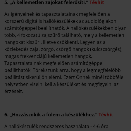
5. „A kellemetlen zajokat felerősíti.”
Tévhit
Az igényeinek és tapasztalatainak megfelelően a
korszerű digitális hallókészülékek az audiológiákon
számítógéppel beállíthatók. A hallókészülékekben olyan
több, 4 fokozatú zajszűrő található, mely a kellemetlen
hangokat kiszűri, illetve csökkenti. Legyen az a
közlekedés zaja, zörgő, csörgő hangok (kulcscsörgés),
magas frekvenciájú kellemetlen hangok.
Tapasztalatainak megfelelően számítógéppel
beállíthatók. Törekszünk arra, hogy a legmegfelelőbb
beállítást sikerüljön elérni. Ezért Önnek minél többféle
helyzetben viselni kell a készüléket és megfigyelni az
érzéseit.
6.
„Hozzászokik a fülem a készülékhez.”
Tévhit
A hallókészülék rendszeres használata - 4-6 óra