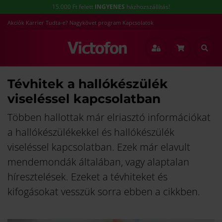
15.000 Ft felett
INGYENES
házhozszállítás!
Akciók
Karrier
Tudta-e?
Nagykövet program
Kapcsolatok
Tévhitek a hallókészülék
viseléssel kapcsolatban
Többen hallottak már elriasztó információkat
a hallókészülékekkel és hallókészülék
viseléssel kapcsolatban. Ezek már elavult
mendemondák általában, vagy alaptalan
híresztelések. Ezeket a tévhiteket és
kifogásokat vesszük sorra ebben a cikkben.