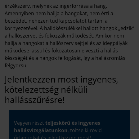
érzékszerv, melynek az ingerforrása a hang.
Amennyiben nem hallja a hangokat, nem érti a
beszédet, nehezen tud kapcsolatot tartani a
környezetével. A hallókészülékkel hallott hangok „edzik”
a hallószervet és fokozzák működését. Amikor nem
hallja a hangokat a hallószerv sejtjei és az idegpályák
működése lassul és fokozatosan elveszti a hallás
készségét és a hangok felfogását, így a hallásromlás
felgyorsul.
Jelentkezzen most ingyenes,
kötelezettség nélküli
hallásszűrésre!
Vegyen részt
teljeskörű és ingyenes
hallásvizsgálatunkon
, töltse ki rövid
űrlapunkat és jelentkezzen most!