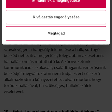
Mindennek a megengedése
Kiválasztás engedélyezése
9. „Rosszul beszélnek és ezért nem értem.”
Kifogás
Megtagad
Valóban, nem mindenki törekszik arra, hogy a
mondanivalóját megértsék. A gyors beszéd (hadarás), a
szavak végén a hangsúly felemelése a halk, suttogó
beszéd nehezíti a megértést, főleg abban az esetben,
ha hallásromlás mutatható ki. A környezetünk
kommunikációs szokásait, családtagjaink, ismerőseink
beszédjét megváltoztatni nem tudja. Ezért célszerű
alkalmazkodni a környezetéhez, olyan módon, hogy
törődik hallásával, ha szükséges, hallókészülék
viseletével.
10.
„Félek, hogy elveszítem a hallókészülékem.”