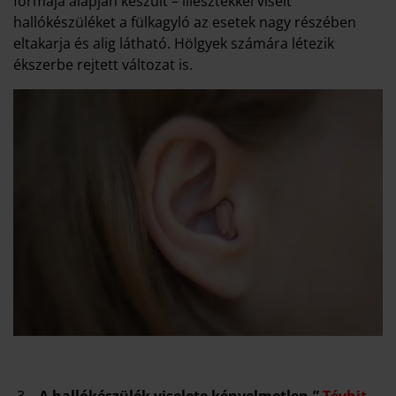
formája alapján készült – illesztékkel viselt
hallókészüléket a fülkagyló az esetek nagy részében
eltakarja és alig látható. Hölgyek számára létezik
ékszerbe rejtett változat is.
3.
„A hallókészülék viselete kényelmetlen.”
Tévhit