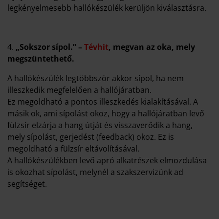
legkényelmesebb hallókészülék kerüljön kiválasztásra.
4.
„Sokszor sípol.” –
Tévhit
, megvan az oka, mely
megszüntethető.
A hallókészülék legtöbbször akkor sípol, ha nem
illeszkedik megfelelően a hallójáratban.
Ez megoldható a pontos illeszkedés kialakításával. A
másik ok, ami sípolást okoz, hogy a hallójáratban levő
fülzsír elzárja a hang útját és visszaverődik a hang,
mely sípolást, gerjedést (feedback) okoz. Ez is
megoldható a fülzsír eltávolításával.
A hallókészülékben levő apró alkatrészek elmozdulása
is okozhat sípolást, melynél a szakszervizünk ad
segítséget.