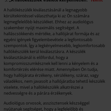
A hallókészülék kiválasztásánál a legnagyobb
körültekintéssel választhatja ki az Ön számára
legmegfelelőbb készüléket. Ehhez az audiológus
szakember nyújt maximális segítséget. A
halláscsökkenés mértéke, a hallójárat formája és az
egyéni igények figyelembevétele a legfontosabb
szempontok. Így a legkényelmesebb, legkomfortosabb
hallókészülék kerül kiválasztásra. A készülék
kiválasztásánál is előfordul, hogy a
kompromisszumkésznek kell lenni a kényelem és a
komfortérzés elérése miatt. Amennyiben Ön tudja,
hogy hallójárata érzékeny, sérülékeny, száraz, vagy
váladékos, nem javasolt a hallójáratba tehető készülék
viselete, mivel a hallókészülék alkatrészei a
nedvességre és a párára érzékenyek.
Audiológus orvosok, asszisztensek készséggel
nyújtanak segítséget, hogy a legfelelőbb és