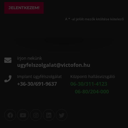
JELENTKEZEM!
A * -al jelölt mezők kitöltése kötelező
írjon nekünk
ugyfelszolgalat@victofon.hu
Implant ügyfélszolgálat
Központi hallásvizsgáló
+36-30/691-9637
06-30/311-4123
06-80/204-000