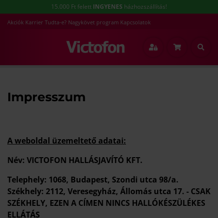
15.000 Ft felett
INGYENES
házhozszállítás!
Akciók
Karrier
Tudta-e?
Nagykövet program
Kapcsolatok
Főoldal
Impresszum
Impresszum
A weboldal üzemeltető adatai:
Név:
VICTOFON HALLÁSJAVÍTÓ KFT.
Telephely:
1068, Budapest, Szondi utca 98/a.
Székhely:
2112, Veresegyház, Állomás utca 17. - CSAK
SZÉKHELY, EZEN A CÍMEN NINCS HALLÓKÉSZÜLÉKES
ELLÁTÁS