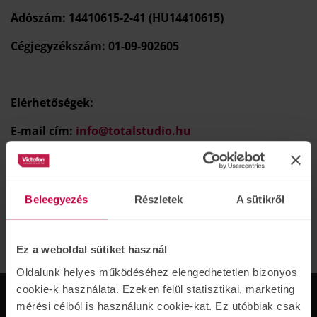
Adószám:
14410615-2-41 (HU14410615)
Cégjegyzékszám:
01-09-902605
Elérhetőségek:
E-mail cím
:
info@totalstudio.hu
Mobil:
+36 20 313 9004, +36 20 930 9231
Beleegyezés
Részletek
A sütikről
Ez a weboldal sütiket használ
Oldalunk helyes működéséhez elengedhetetlen bizonyos
cookie-k használata. Ezeken felül statisztikai, marketing
mérési célból is használunk cookie-kat. Ez utóbbiak csak