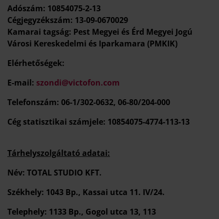
Adószám:
10854075-2-13
Cégjegyzékszám:
13-09-0670029
Kamarai tagság:
Pest Megyei és Érd Megyei Jogú
Városi Kereskedelmi és Iparkamara (PMKIK)
Elérhetőségek
:
E-mail:
szondi@victofon.com
Telefonszám: 06-1/302-0632, 06-80/204-000
Cég statisztikai számjele: 10854075-4774-113-13
Tárhelyszolgáltató adatai:
Név: TOTAL STUDIO KFT.
Székhely:
1043 Bp., Kassai utca 11. IV/24.
Telephely:
1133 Bp., Gogol utca 13, 113