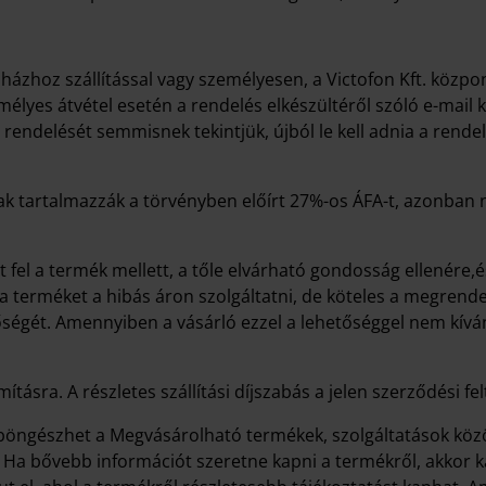
 házhoz szállítással vagy személyesen, a Victofon Kft. közpo
élyes átvétel esetén a rendelés elkészültéről szóló e-mail 
 rendelését semmisnek tekintjük, újból le kell adnia a re
k tartalmazzák a törvényben előírt 27%-os ÁFA-t, azonban n
fel a termék mellett, a tőle elvárható gondosság ellenére,
a terméket a hibás áron szolgáltatni, de köteles a megrende
ségét. Amennyiben a vásárló ezzel a lehetőséggel nem kíván 
sra. A részletes szállítási díjszabás a jelen szerződési feltét
ngészhet a Megvásárolható termékek, szolgáltatások között
 Ha bővebb információt szeretne kapni a termékről, akkor k