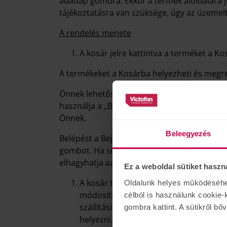
adatlap gombra. Ekkor a termék aloldalára j
tájékoztatásra van szüksége, úgy az üzemelt
A rendelés menete
A kosár jelre kattintva a terméket a Ko
A termékeket a Kosárba helyezheti és megren
Önnek lehetősége van regisztrálnia, így köve
használja a „Bejelentkezés / Elfelejtette jel
Önnek.
Beleegyezés
Belépést a Bejelentkezés menüpont segítségév
gombot. Ha sikeres a belépés, akkor ebben a
elhagyhatja az áruházat.
Ez a weboldal sütiket haszn
A kosár tartalmát a Kosár menüpont (K
Oldalunk helyes működéséhez 
módosítsa, hogy a kosárba tett termékb
célból is használunk cookie-
szállítási módot, illetve törölheti az 
gombra kattint. A sütikről bő
helyezni, válassza a „Vásárlás folyta