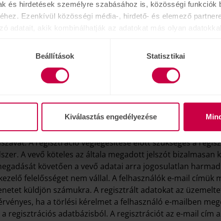
si és szállítási adatokat, majd véglegesítheti a megrendel
ak és hirdetések személyre szabásához is, közösségi funkciók b
egadott e-mail címére küldünk Önnek egy automatikus vissz
hez. Ezenkívül közösségi média-, hirdető- és elemező partner
let a rendszer nem fogadta el megrendelését. Ez esetben ké
zó adatait, akik kombinálhatják az adatokat más olyan adatokka
egítségével.
sznált más szolgáltatásokból gyűjtöttek.
Beállítások
Statisztikai
ását, a megadott e-mail címére visszaigazolást küldünk Önn
a szállítás részleteiről. A termék kiszállítására csak ezt köve
Kiválasztás engedélyezése
Min
sére regisztrálni szeretne, úgy meg kell adnia a nevét, szá
zavát. A regisztráció véglegesítése előtt szükséges a regiszt
ndszer. A vevő köteles az általa megadott jelszót bizalmasan
megadását követően a vevő adatai arra jogosulatlan harmadi
tkezelő felelősséget nem vállal. A felhasználók e-mail címü
enetet küldjön számukra. A regisztrált adatokat az üzemeltet
rvényes, ha a törlési kérelmet a felhasználó e-mailben meger
regisztrációs adatbázisból. A regisztrációt az e-mail cím a