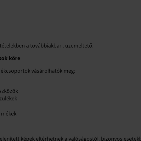
.
eltételekben a továbbiakban: üzemeltető.
sok köre
rmékcsoportok vásárolhatók meg:
eszközök
szülékek
ermékek
lenített képek eltérhetnek a valóságostól, bizonyos esetekb