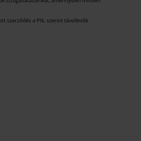
nybe szolgáltatásainkat, amennyiben minden
t szerződés a Ptk. szerint távollevők