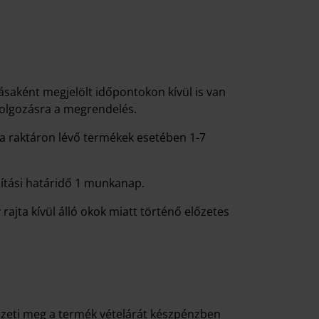
saként megjelölt időpontokon kívül is van
dolgozásra a megrendelés.
a a raktáron lévő termékek esetében 1-7
lítási határidő 1 munkanap.
rajta kívül álló okok miatt történő előzetes
izeti meg a termék vételárát készpénzben