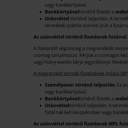
vagy bankkártyával.
Bankkártyával
történő fizetés a
websh
Utánvéttel
történő teljesítés: A termé
termékek számla szerinti árát a futárna
Az utánvéttel történő fizetésnek futárral 
A fizetendő végösszeg a megrendelés összesí
csomag tartalmazza. Kérjük a csomagot kézbe
vagy hiány esetén kérje jegyzőkönyv felvéte
A megrendelt termék fizetésének módja MP
Személyesen történő teljesítés:
Ez e
vagy bankkártyával.
Bankkártyával
történő fizetés a
websh
Utánvéttel
történő teljesítés: A termé
futárnak kell készpénzben vagy bankkárt
Az utánvéttel történő fizetésnek MPL futá