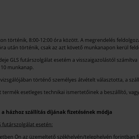
történik, 8:00-12:00 óra között. A megrendelés feldolgozá
óra után történik, csak az azt követő munkanapon kerül fel
ideje GLS futárszolgálat esetém a visszaigazolástól számítv
m 10 munkanap.
izsgálójában történő személyes átvételt választotta, a szál
termék esetleges technikai ismertetőinek a beszállító, vagy 
 a házhoz szállítás díjának fizetésének módja
futárszolgálat esetén:
setben Ön az üzemeltető székhelyén/telephelyén forintban f