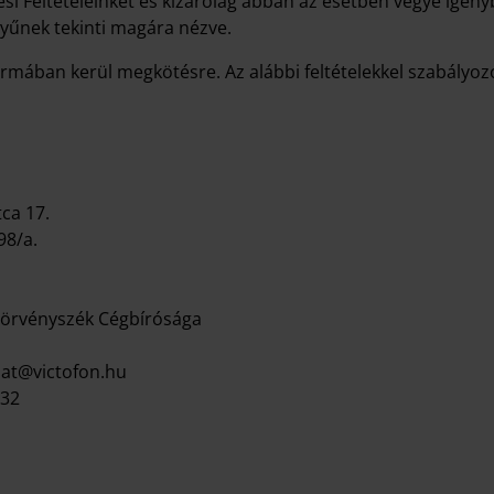
ési Feltételeinket és kizárólag abban az esetben vegye igé
nyűnek tekinti magára nézve.
mában kerül megkötésre. Az alábbi feltételekkel szabályozot
ca 17.
98/a.
Törvényszék Cégbírósága
alat@victofon.hu
632