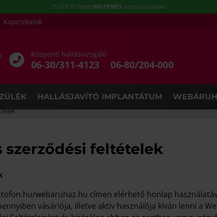
15.000 Ft felett
INGYENES
házhozszállítás!
Kapcsolatok
Központi hallásvizsgáló
e
06-30/311-4123
06-80/204-000
ZÜLÉK
HALLÁSJAVÍTÓ IMPLANTÁTUM
WEBÁRUH
telek
szerződési feltételek
k
tofon.hu/webaruhaz.hu címen elérhető honlap használatával 
mennyiben vásárlója, illetve aktív használója kíván lenni a 