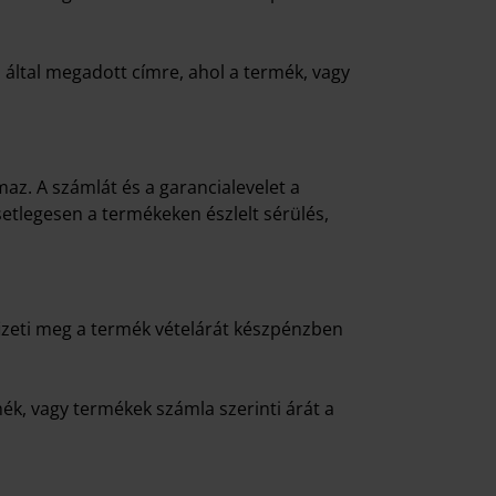
Ön által megadott címre, ahol a termék, vagy
az. A számlát és a garancialevelet a
etlegesen a termékeken észlelt sérülés,
izeti meg a termék vételárát készpénzben
rmék, vagy termékek számla szerinti árát a