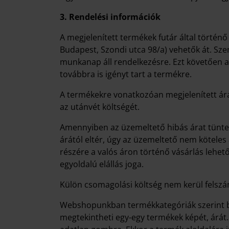
3. Rendelési információk
A megjelenített termékek futár által történő
Budapest, Szondi utca 98/a) vehetők át. Szem
munkanap áll rendelkezésre. Ezt követően a
továbbra is igényt tart a termékre.
A termékekre vonatkozóan megjelenített ára
az utánvét költségét.
Amennyiben az üzemeltető hibás árat tüntet 
árától eltér, úgy az üzemeltető nem köteles 
részére a valós áron történő vásárlás lehető
egyoldalú elállás joga.
Külön csomagolási költség nem kerül felszámítá
Webshopunkban termékkategóriák szerint bö
megtekintheti egy-egy termékek képét, árát.