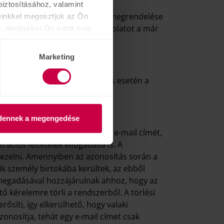
ését.
iztosításához, valamint
aigazolást, amely tartalmazza megrendelése
einkkel megosztjuk az Ön
rjük, vegye fel velünk a kapcsolatot a már
l, amelyeket Ön adott meg
Marketing
ek. Futárral történő szállítás esetén a
tően kerül sor.
dennek a megengedése
mlázási és szállítási adatait, e-mail címét,
rációs feltételek elfogadása is. A
 kezelni. Amennyiben az azonosítás során a
k személy birtokába kerültek, az ebből
k megadásával hozzájárulnak ahhoz, hogy az
ő kérelemre törli a rendszerből. A törlési
ősíti, így elkerülhető, hogy valaki
zonosítja, tehát egy e-mail címet csak