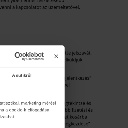
 Amennyiben ennél részletesebb
venni a kapcsolatot az üzemeltetővel.
isztrált vásárló, de elfelejtette jelszavát,
t, akkor a jelszavát e-mailben elküldjük
A sütikről
elszavát, majd nyomja meg a „Bejelentkezés”
ilépés” gomb, amely segítségével
i. Lehetőség van arra, hogy megtekintse és
atisztikai, marketing mérési
asztani az Önnek legmegfelelőbb fizetési és
ha a cookie-k elfogadása
ennyiben szeretne további terméket kosárba
lvashat.
ett döntött akkor a „Vásárlás megkezdése”