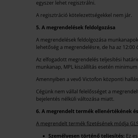
egyszer lehet regisztrálni.
A regisztráció kötelezettségekkel nem jár.
5. A megrendelések feldolgozása
A megrendelések feldolgozása munkanapokon 
lehetőség a megrendelésre, de ha az 12:00 
Az elfogadott megrendelés teljesítési határ
munkanap, MPL kiszállítás esetén minimu
Amennyiben a vevő Victofon központi hallásv
Cégünk nem vállal felelősséget a megrendelt 
bejelentés nélküli változása miatt.
6. A megrendelt termék ellenértékének és
A megrendelt termék fizetésének módja GLS 
Személyesen történő teljesítés:
Ez e