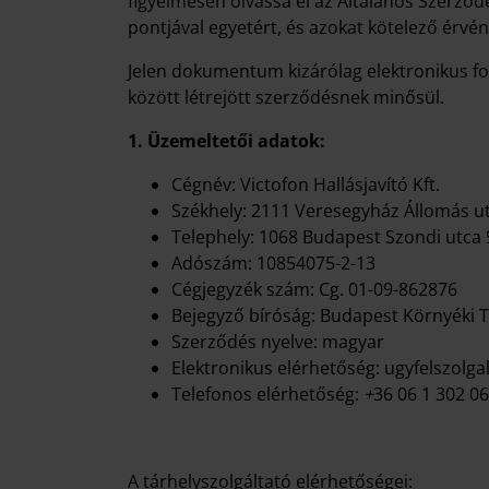
figyelmesen olvassa el az Általános Szerződ
pontjával egyetért, és azokat kötelező érvé
Jelen dokumentum kizárólag elektronikus for
között létrejött szerződésnek minősül.
1. Üzemeltetői adatok:
Cégnév: Victofon Hallásjavító Kft.
Székhely: 2111 Veresegyház Állomás ut
Telephely: 1068 Budapest Szondi utca 
Adószám: 10854075-2-13
Cégjegyzék szám: Cg. 01-09-862876
Bejegyző bíróság: Budapest Környéki 
Szerződés nyelve: magyar
Elektronikus elérhetőség: ugyfelszolg
Telefonos elérhetőség:
+
36 06 1 302 0
A tárhelyszolgáltató elérhetőségei: