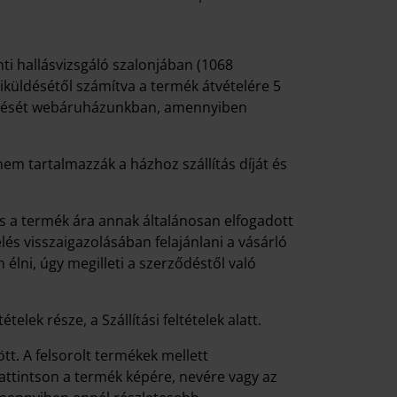
nti hallásvizsgáló szalonjában (1068
kiküldésétől számítva a termék átvételére 5
ndelését webáruházunkban, amennyiben
em tartalmazzák a házhoz szállítás díját és
és a termék ára annak általánosan elfogadott
lés visszaigazolásában felajánlani a vásárló
élni, úgy megilleti a szerződéstől való
elek része, a Szállítási feltételek alatt.
. A felsorolt termékek mellett
attintson a termék képére, nevére vagy az