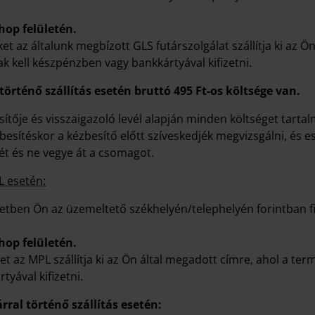
op felületén.
ket az általunk megbízott GLS futárszolgálat szállítja ki az 
k kell készpénzben vagy bankkártyával kifizetni.
történő szállítás esetén bruttó 495 Ft-os költsége van.
tője és visszaigazoló levél alapján minden költséget tartalm
sítéskor a kézbesítő előtt szíveskedjék megvizsgálni, és es
lét és ne vegye át a csomagot.
L esetén:
setben Ön az üzemeltető székhelyén/telephelyén forintban f
op felületén.
ket az MPL szállítja ki az Ön által megadott címre, ahol a te
yával kifizetni.
rral történő szállítás esetén: