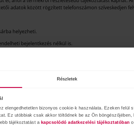
ut el, ahol a termékről részletesebb tájékoztatást kaphat.
etői adatok között rögzített telefonszámon szíveskedjen fel
sárba helyezheti.
delheti bejelentkezés nélkül is.
tkező vásárlásánál nem kell ismét megadnia adatait. Ha Ön reg
szavát?” emlékeztetőt. Ha itt megadja a regisztrált e-mail címé
Részletek
el végezheti el. Itt adja meg regisztrált e-mail címét és j
z ablakban megjelenik az Ön regisztrált e-mail címe és a „K
ál
osár megtekintése) segítségével ellenőrizheti, szerkeszthet
elengedhetetlen bizonyos cookie-k használata. Ezeken felül st
ől milyen mennyiséget kíván rendelni, valamint ki tudja vál
kat. Ez utóbbiak csak akkor töltődnek be az Ön böngészőjében, 
adott tételt. Lehetőség van a kosár teljes kiürítésére is. Am
vebb tájékoztatást a
kapcsolódó adatkezelési tájékoztatóban
o
tása” gombot. Ha minden rendben van és a megrendelés mell