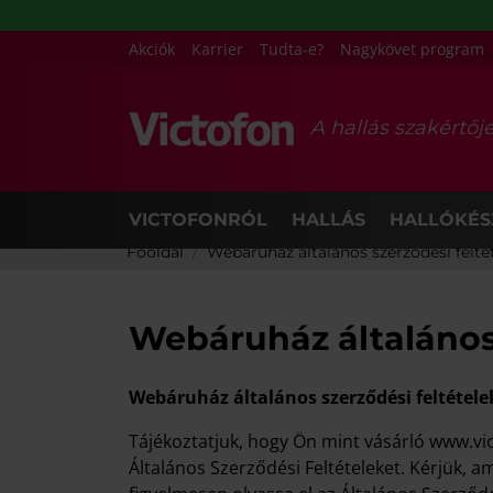
Akciók
Karrier
Tudta-e?
Nagykövet program
A hallás szakértőj
VICTOFONRÓL
HALLÁS
HALLÓKÉS
Főoldal
Webáruház általános szerződési felté
Webáruház általános 
Webáruház általános szerződési feltétele
Tájékoztatjuk, hogy Ön mint vásárló www.vic
Általános Szerződési Feltételeket. Kérjük, a