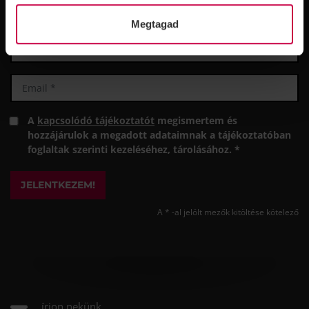
Megtagad
A
kapcsolódó tájékoztatót
megismertem és
hozzájárulok a megadott adataimnak a tájékoztatóban
foglaltak szerinti kezeléséhez, tárolásához. *
JELENTKEZEM!
A * -al jelölt mezők kitöltése kötelező
írjon nekünk