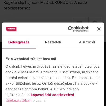
Rögzítő clip hajhoz - MED-EL RONDO és Amadé
processzorhoz
Beleegyezés
Részletek
A sütikről
Ez a weboldal sütiket használ
Oldalunk helyes működéséhez elengedhetetlen bizonyos
cookie-k használata. Ezeken felül statisztikai, marketing
A Victofon Kft. 30 éves szakmai tapasztalattal és a
mérési célból is használunk cookie-kat. Ez utóbbiak csak
legmodernebb technológiák ismeretével áll a fogyasztók
akkor töltődnek be az Ön böngészőjében, ha a cookie-k
rendelkezésére. Számunkra fontos, hogy a hallókészülék
segítség legyen az ügyfeleink számára. Mi nem csak az
elfogadása gombra kattint. A sütikről bővebb
eszközt adjuk a hallássérülteknek, hanem professzionális
tájékoztatást a
kapcsolódó adatkezelési
ellátást is biztosítunk.
tájékoztatóban
olvashat.