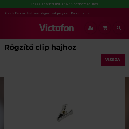
15.000 Ft felett
INGYENES
házhozszállítás!
Akciók
Karrier
Tudta-e?
Nagykövet program
Kapcsolatok
Rögzítő clip hajhoz
VISSZA