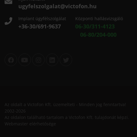
ugyfelszolgalat@victofon.hu
Implant ügyfélszolgálat
Központi hallásvizsgáló
+36-30/691-9637
06-30/311-4123
06-80/204-000
Az oldalt a Victofon Kft. üzemelteti - Minden jog fenntartva!
2002-2026
Az oldalon található tartalom a Victofon Kft. tulajdonát képzi.
Webmaster elérhetősége