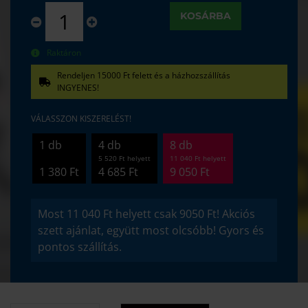
KOSÁRBA
Raktáron
Rendeljen 15000 Ft felett és a házhozszállítás
INGYENES!
VÁLASSZON KISZERELÉST!
1 db
4 db
8 db
5 520 Ft helyett
11 040 Ft helyett
1 380 Ft
4 685 Ft
9 050 Ft
Most 11 040 Ft helyett csak 9050 Ft! Akciós
szett ajánlat, együtt most olcsóbb! Gyors és
pontos szállítás.