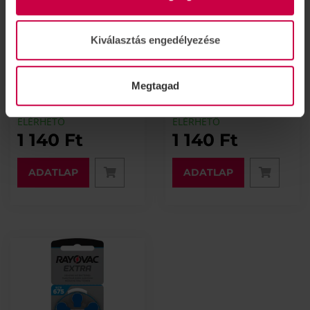
Kiválasztás engedélyezése
Rayovac Prémium 10
Rayovac Prémium 312
hallókészülék elem
cink-levegő
hallókészülék elem
Megtagad
ELÉRHETŐ
ELÉRHETŐ
1 140 Ft
1 140 Ft
ADATLAP
ADATLAP