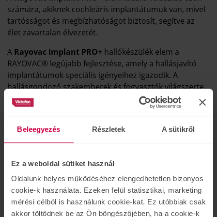
számára, akiknek cochleáris implantátumuk van, mivel
tartósságot és megbízhatóságot biztosít, segítve az
élet zavartalan élvezetét.
A
Rayovac Implant PRO+
hallókészülék elem a
RAYOVAC® legújabb fejlesztése, amely a hallásjavító
implantátumok speciális igényeihez igazodik. A
hallásgondozó szakemberek és fogyasztók világszerte
kedvelik a márkát, amely több mint 110 évnyi
tapasztalattal rendelkezik a hallássegítő eszközök
piacán.
Beleegyezés
Részletek
A sütikről
Méret: 11,6mm x 3,6mm
Súly: 1,77g/db
Ez a weboldal sütiket használ
Oldalunk helyes működéséhez elengedhetetlen bizonyos
cookie-k használata. Ezeken felül statisztikai, marketing
mérési célból is használunk cookie-kat. Ez utóbbiak csak
akkor töltődnek be az Ön böngészőjében, ha a cookie-k