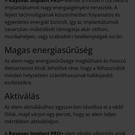
A
Rayovac Implant PRO+
elemet a modern cochleáris
implantátumok nagy energiaigényére tervezték. A
fejlett technológiának köszönhetően folyamatos és
egyenletes energiát biztosít, így az implantátumok
zavartalan működését támogatja akár otthon,
munkahelyen, vagy szabadtéri tevékenységek során.
Magas energiasűrűség
Az elem nagy energiasűrűsége megbízható és hosszú
élettartamot kínál, lehetővé téve, hogy a felhasználók
minden helyzetben számíthassanak hallásjavító
eszközeikre.
Aktiválás
Az elem aktiválásához egyszerűen távolítsa el a védő
fóliát, majd várjon egy percet, hogy az elem teljes
mértékben aktiválódjon.
A
Rayovac Implant PRO+
elem ideális választás azok