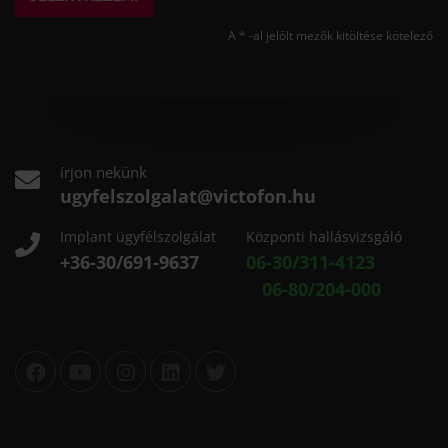
A * -al jelölt mezők kitöltése kötelező
írjon nekünk
ugyfelszolgalat@victofon.hu
Implant ügyfélszolgálat
Központi hallásvizsgáló
+36-30/691-9637
06-30/311-4123
06-80/204-000