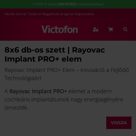
15.000 Ft felett
INGYENES
házhozszállítás!
Akciók
Karrier
Tudta-e?
Nagykövet program
Kapcsolatok
8x6 db-os szett | Rayovac
Implant PRO+ elem
Rayovac Implant PRO+ Elem – Innováció a Fejlődő
Technológiáért
A
Rayovac Implant PRO+
elemet a modern
cochleáris implantátumok nagy energiaigényére
tervezték.
VISSZA