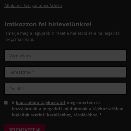
Általános Szolgáltatási Árlista
Iratkozzon fel hírlevelünkre!
Ismerje meg a legújabb híreket a hallásról és a hallásjavító
megoldásokról.
A
kapcsolódó tájékoztatót
megismertem és
hozzájárulok a megadott adataimnak a tájékoztatóban
foglaltak szerinti kezeléséhez, tárolásához. *
JELENTKEZEM!