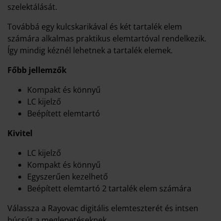
szelektálását.
Továbbá egy kulcskarikával és két tartalék elem
számára alkalmas praktikus elemtartóval rendelkezik.
Így mindig kéznél lehetnek a tartalék elemek.
Főbb jellemzők
Kompakt és könnyű
LC kijelző
Beépített elemtartó
Kivitel
LC kijelző
Kompakt és könnyű
Egyszerűen kezelhető
Beépített elemtartó 2 tartalék elem számára
Válassza a Rayovac digitális elemteszterét és intsen
búcsút a meglepetéseknek.