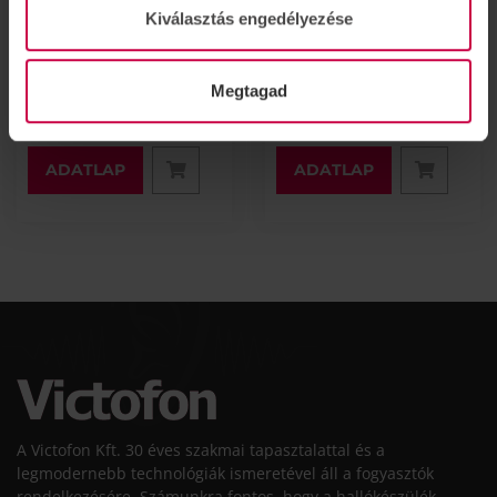
cink-levegő
elem
Kiválasztás engedélyezése
hallókészülék elem
ELÉRHETŐ
ELÉRHETŐ
Megtagad
1 140 Ft
1 380 Ft
ADATLAP
ADATLAP
A Victofon Kft. 30 éves szakmai tapasztalattal és a
legmodernebb technológiák ismeretével áll a fogyasztók
rendelkezésére. Számunkra fontos, hogy a hallókészülék