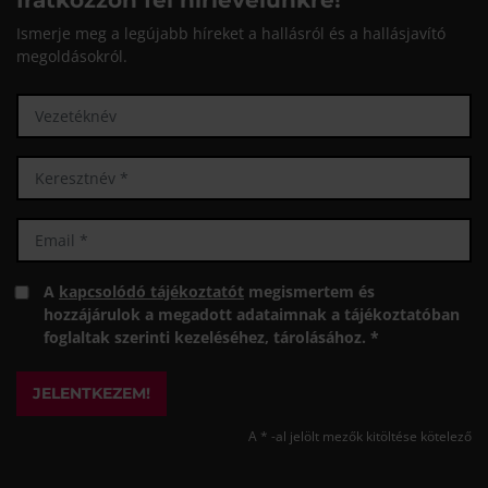
Iratkozzon fel hírlevelünkre!
Ismerje meg a legújabb híreket a hallásról és a hallásjavító
megoldásokról.
A
kapcsolódó tájékoztatót
megismertem és
hozzájárulok a megadott adataimnak a tájékoztatóban
foglaltak szerinti kezeléséhez, tárolásához. *
JELENTKEZEM!
A * -al jelölt mezők kitöltése kötelező