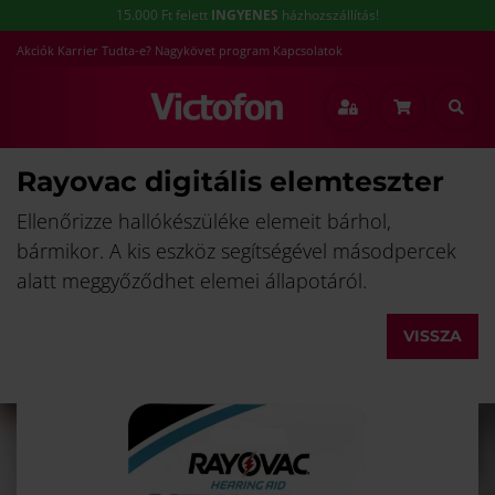
15.000 Ft felett
INGYENES
házhozszállítás!
Akciók
Karrier
Tudta-e?
Nagykövet program
Kapcsolatok
Rayovac digitális elemteszter
Ellenőrizze hallókészüléke elemeit bárhol,
bármikor. A kis eszköz segítségével másodpercek
alatt meggyőződhet elemei állapotáról.
VISSZA