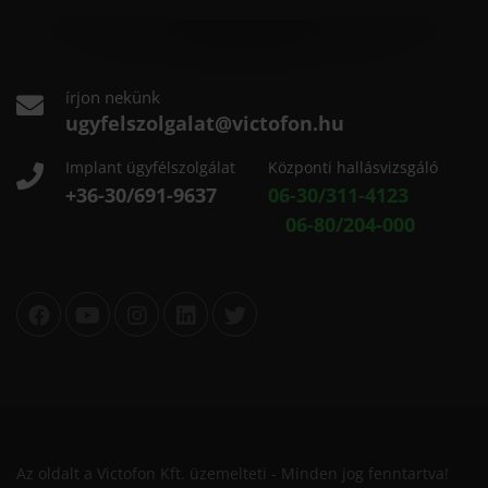
írjon nekünk
ugyfelszolgalat@victofon.hu
Implant ügyfélszolgálat
Központi hallásvizsgáló
+36-30/691-9637
06-30/311-4123
06-80/204-000
Az oldalt a Victofon Kft. üzemelteti - Minden jog fenntartva!