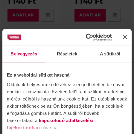
1 140 Ft
1 140 Ft
ADATLAP
ADATLAP
Beleegyezés
Részletek
A sütikről
Ez a weboldal sütiket használ
Oldalunk helyes működéséhez elengedhetetlen bizonyos
cookie-k használata. Ezeken felül statisztikai, marketing
Rayovac elemtartó
Rayovac digitális
mérési célból is használunk cookie-kat. Ez utóbbiak csak
elemteszter
akkor töltődnek be az Ön böngészőjében, ha a cookie-k
elfogadása gombra kattint. A sütikről bővebb
ELÉRHETŐ
NINCS RAKTÁRON
tájékoztatást a
kapcsolódó adatkezelési
1 200 Ft
3 000 Ft
tájékoztatóban
olvashat.