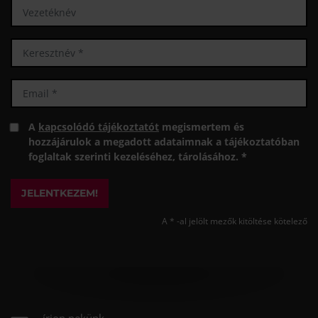
A
kapcsolódó tájékoztatót
megismertem és
hozzájárulok a megadott adataimnak a tájékoztatóban
foglaltak szerinti kezeléséhez, tárolásához. *
JELENTKEZEM!
A * -al jelölt mezők kitöltése kötelező
írjon nekünk