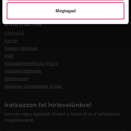
Megtagad
Információk
Cégünkről
Karrier
Gyakori kérdések
ÁSZF
Adatvédelem/Privacy Policy
Vásárlási feltételek
Impresszum
Általános Szolgáltatási Árlista
Iratkozzon fel hírlevelünkre!
Ismerje meg a legújabb híreket a hallásról és a hallásjavító
megoldásokról.