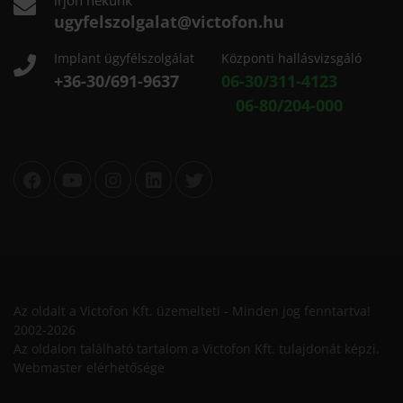
ugyfelszolgalat@victofon.hu
Implant ügyfélszolgálat
Központi hallásvizsgáló
+36-30/691-9637
06-30/311-4123
06-80/204-000
Az oldalt a Victofon Kft. üzemelteti - Minden jog fenntartva!
2002-2026
Az oldalon található tartalom a Victofon Kft. tulajdonát képzi.
Webmaster elérhetősége