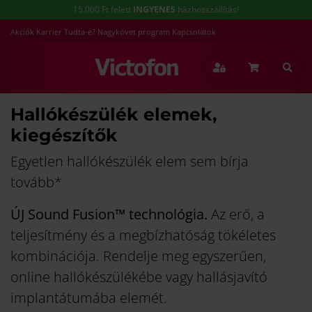
15.000 Ft felett
INGYENES
házhozszállítás!
Akciók
Karrier
Tudta-e?
Nagykövet program
Kapcsolatok
Hallókészülék elemek,
kiegészítők
Egyetlen hallókészülék elem sem bírja
tovább*
ÚJ Sound Fusion™ technológia.
Az erő, a
teljesítmény és a megbízhatóság tökéletes
kombinációja. Rendelje meg egyszerűen,
online hallókészülékébe vagy hallásjavító
implantátumába elemét.